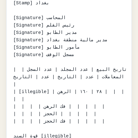
[Stamp] بغداد

[Signature] المحاسب

[Signature] رئيس القلم

[Signature] مدير الطابو

[Signature] مدير مالية منطقة بغداد

[Signature] مأمور الطابو

[Signature] مسجل الوقف

| تاريخ البيع | عدد المجلد | عدد السجل | 
المعاملات | عدد | التاريخ | عدد | التاريخ 
|

| ⟦illegible⟧ | ٢٨ | ١٦٠ | الرهن |  |  |  
|  |

|  |  |  | فك الرهن |  |  |  |  |

|  |  |  | الحجز |  |  |  |  |

|  |  |  | فك الحجز |  |  |  |  |

قوة السند ⟦illegible⟧