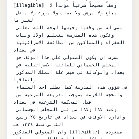
⟦illegible⟧ وقفاً صحيحاً شرعياً مؤبداً لا 
يباع ولا يرهن ولا يملك ولا يورث ولا ينقل 
لغير ما

سمي له من وقفها وحبسها لوجه الله تعالى 
وتكون هذه المدرسة لتعليم اولاد وبنات 
الفقراء والمساكين من الطائفة الاسرائيلية 
في بغداد

بشرط ان يكون المتولي على هذا الوقف هو 
المجلس الجسماني للطائفة الاسرائيلية في 
بغداد والوكالة في قبض غلة الملك المذكور 
وانفاقها

في شؤون هذه المدرسة كما يطلب احد العلماء 
والحجة اللازمة بموجب الفريضة الشرعية من 
قبل المحكمة الشرعية في بغداد

وعند كذا وكذا من قبل المجلس الجسماني 
وادارة الاوقاف في بغداد في تاريخ ٢٥ ربيع 
الثاني سنة ١٣٢٤ هـ

وان المتولي المذكور ⟦illegible⟧ مسعودة 