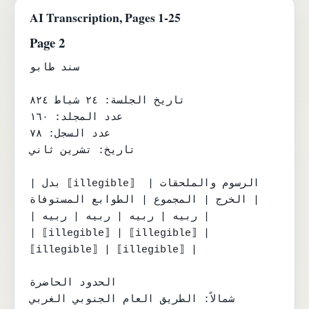
AI Transcription, Pages 1-25
Page 2
سند طابو

تاريخ الجلسة: ٢٤ شباط ٨٢٤

عدد المجلد: ١٦٠

عدد السجل: ٧٨

تاريخ: تشرين ثاني

| بدل ⟦illegible⟧ الرسوم والملحقات | 
الخرج | المجموع | الطوابع المستوفاة |

| ربيه | ربيه | ربيه | ربيه |

| ⟦illegible⟧ | ⟦illegible⟧ | 
⟦illegible⟧ | ⟦illegible⟧ |

الحدود الحاضرة

شمالاً: الطريق العام الجنوبي الغربي
