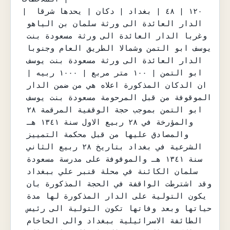
| ١٢٠ | ٤٨ | بغداد | دكان | يحدها شرقا 
الدار العائدة الى ورثة سلمان بن الياهو 
وغربا الدار العائدة الى ورثة مسعودة بنت 
يوسف ابو التمن وشمالا الطريق العام وجنوبا 
الدار العائدة الى ورثة مسعودة بنت يوسف 
ابو التمن | ١٠٠ متر مربع | ١٠٠٠ ربيه | 
ان الدكان المذكورة اعلاه هي من ضمن الدار 
الموقوفة من قبل المرحومة مسعودة بنت يوسف 
ابو التمن بموجب حجة الوقفية المرقمة ٢٨ 
والمؤرخة في ٢٨ ربيع الاول سنة ١٣٤١ هـ 
والمصادق عليها من قبل محكمة التمييز 
الشرعية في بغداد بتاريخ ٢٨ ربيع الثاني 
سنة ١٣٤١ هـ والموقوفة على مدرسة مسعودة 
سلمان الكائنة في محلة قنبر علي ببغداد 
وقد اشترطت الواقفة في الحجة المذكورة بان 
يكون التولية على الدار المذكورة لها مدة 
حياتها وبعد وفاتها تكون التولية الى رئيس 
الطائفة الاسرائيلية ببغداد والى الحاخام 