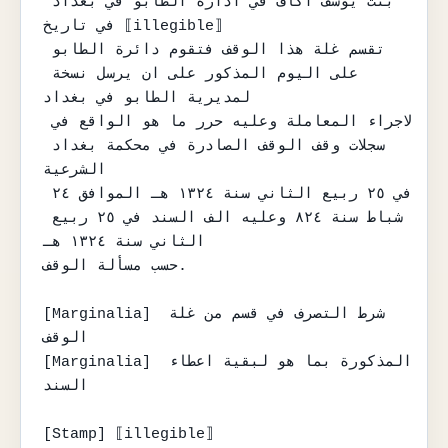
بنت يوسف اكاف في ادارة الطابو في بغداد 
في تاريخ ⟦illegible⟧

تقسم غلة هذا الوقف فتقوم دائرة الطابو 
على اليوم المذكور على ان يرسل نسخة 
لمديرية الطابو في بغداد

لاجراء المعاملة وعليه حرر ما هو الواقع في 
سجلات وقف الوقف الصادرة في محكمة بغداد 
الشرعية

في ٢٥ ربيع الثاني سنة ١٣٢٤ هـ الموافق ٢٤ 
شباط سنة ٨٢٤ وعليه الف السند في ٢٥ ربيع 
الثاني سنة ١٣٢٤ هـ

حسب مسألة الوقف.

[Marginalia] شرط التصرف في قسم من غلة 
الوقف

[Marginalia] المذكورة بما هو لبقية اعطاء 
السند

[Stamp] ⟦illegible⟧
