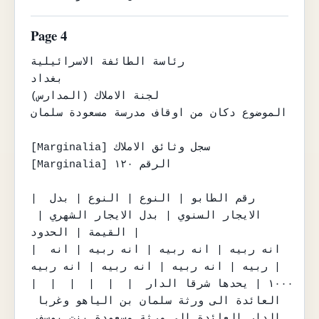
Page 4
رئاسة الطائفة الاسرائيلية

بغداد

لجنة الاملاك (المدارس)

الموضوع دكان من اوقاف مدرسة مسعودة سلمان

[Marginalia] سجل وثائق الاملاك

[Marginalia] الرقم ١٢٠

| رقم الطابو | النوع | النوع | بدل 
الايجار السنوي | بدل الايجار الشهري | 
القيمة | الحدود |

| انه ربيه | انه ربيه | انه ربيه | انه 
ربيه | انه ربيه | انه ربيه | انه ربيه |

|  |  |  |  |  | ١٠٠٠ | يحدها شرقا الدار 
العائدة الى ورثة سلمان بن الياهو وغربا 
الدار العائدة الى ورثة مسعودة بنت يوسف 