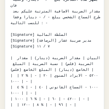
فان

مقدار الضريبة الاضافية المترتبة عليكم بعد 
طرح السماح الشخصي يبلغ - / - دينارا وفقا 
للنسب التالية : -

[Signature] السلطة المالية

[Signature] مدير ضريبة عقار ⟦الرصافة⟧

[Signature] ٧ / ١١

| البيان | مقدار الضريبة (دينار) | مقدار 
الضريبة (فلس) | نسبة الضريبة | المبلغ 
الخاضع (دينار) | المبلغ الخاضع (فلس) |

| ٥٢٠٠ - الايراد السنوي | ٢٠ | - | % ٢ | 
١٠٠٠ | - |

| ١٠٠٠ - السماح القانوني | ٤٠ | - | % ٤ 
| ١٠٠٠ | - |

| ٤٢٠٠ - | ٦٠ | - | % ٦ | ١٠٠٠ | - |

|  | ٩٦ | - | % ٨ | ١٢٠٠ | - |
