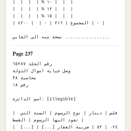
|  |  |  | % ١٠ |  |  |

|  |  |  | % ١٢ |  |  |

|  |  |  | % ١٥ |  |  |

| المجموع | ٢١٦ | - |  | ٤٢٠٠ | - |

نسخة منه الى الجابي .................
Page 237
رقم الجلد ٦٥٢٨٧

وصل جباية اموال الدولة

محاسبة ٣٨

رقم ١٨

اسم الدائرة: ⟦illegible⟧

| فلس | دينار | نوع الرسوم | السنة التي 
تعود اليها الرسوم | القسط |

| ٠٢٤ | ٥٢ | ضريبة العقار ⟦...⟧ | ⟦...⟧ 