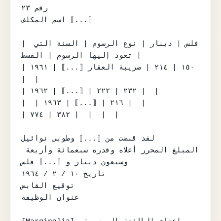
رقم ٢٣

اسم المكلف ⟦...⟧

| فلس | دينار | نوع الرسوم | السنة التي 
تعود إليها الرسوم | القسط |

| ١٥٠ | ٢١٤ | ضريبة العقار ⟦...⟧ | ١٩٦١ 
|  |

| ٢٣٢ | ٢٢٢ | ⟦...⟧ | ١٩٦٢ |  |

|  | ٢١٦ | ⟦...⟧ | ١٩٦٣ |  |

| ٣٨٢ | ٧٧٤ |  |  |  |

لقد قبضت من ⟦...⟧ وطوبى نوائيل

المبلغ المحرر أعلاه وقدره سبعمائة وأربعة 
وسبعون دينار و ⟦...⟧ فلس

تاريخ ١٠ / ٢ / ١٩٦٤

توقيع القابض

عنوان الوظيفة
