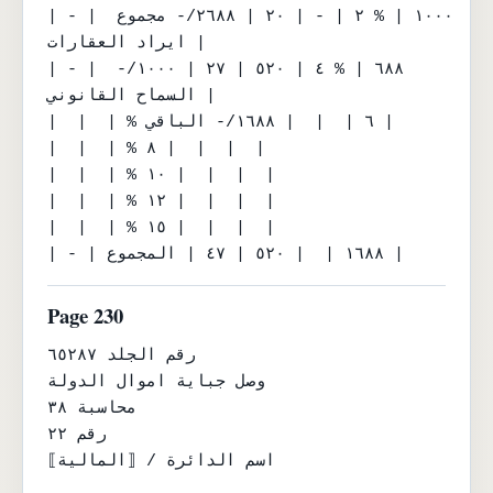
| - | ١٠٠٠ | % ٢ | - | ٢٠ | ٢٦٨٨/- مجموع 
ايراد العقارات |

| - | ٦٨٨ | % ٤ | ٥٢٠ | ٢٧ | ١٠٠٠/- 
السماح القانوني |

|  |  | % ٦ |  |  | ١٦٨٨/- الباقي |

|  |  | % ٨ |  |  |  |

|  |  | % ١٠ |  |  |  |

|  |  | % ١٢ |  |  |  |

|  |  | % ١٥ |  |  |  |

| - | ١٦٨٨ |  | ٥٢٠ | ٤٧ | المجموع |
Page 230
رقم الجلد ٦٥٢٨٧

وصل جباية اموال الدولة

محاسبة ٣٨

رقم ٢٢

اسم الدائرة / ⟦المالية⟧
