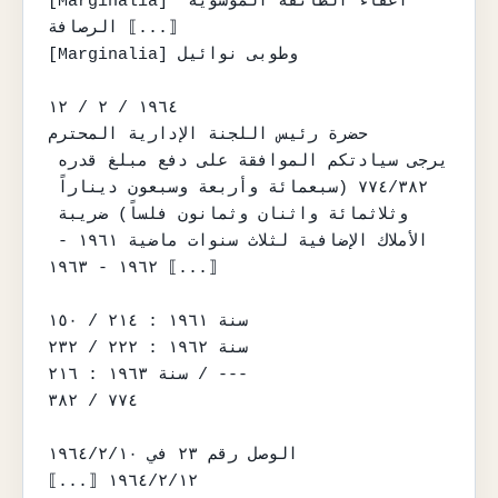
[Marginalia] اعفاء الطائفة الموسوية 
⟦...⟧ الرصافة

[Marginalia] وطوبى نوائيل

١٩٦٤ / ٢ / ١٢

حضرة رئيس اللجنة الإدارية المحترم

يرجى سيادتكم الموافقة على دفع مبلغ قدره 
٧٧٤/٣٨٢ (سبعمائة وأربعة وسبعون ديناراً 
وثلاثمائة واثنان وثمانون فلساً) ضريبة 
الأملاك الإضافية لثلاث سنوات ماضية ١٩٦١ - 
١٩٦٢ - ١٩٦٣ ⟦...⟧

سنة ١٩٦١ : ٢١٤ / ١٥٠

سنة ١٩٦٢ : ٢٢٢ / ٢٣٢

سنة ١٩٦٣ : ٢١٦ / ---

٧٧٤ / ٣٨٢

الوصل رقم ٢٣ في ١٩٦٤/٢/١٠

⟦...⟧ ١٩٦٤/٢/١٢
