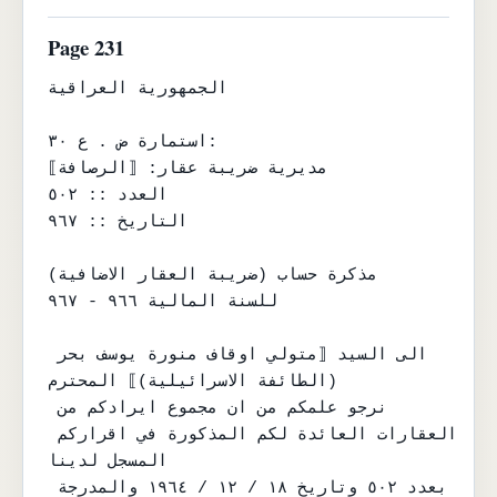
Page 231
الجمهورية العراقية

استمارة ض . ع ٣٠:

مديرية ضريبة عقار: ⟦الرصافة⟧

العدد :: ٥٠٢

التاريخ :: ٩٦٧

مذكرة حساب (ضريبة العقار الاضافية)

للسنة المالية ٩٦٦ - ٩٦٧

الى السيد ⟦متولي اوقاف منورة يوسف بحر 
(الطائفة الاسرائيلية)⟧ المحترم

نرجو علمكم من ان مجموع ايرادكم من 
العقارات العائدة لكم المذكورة في اقراركم 
المسجل لدينا

بعدد ٥٠٢ وتاريخ ١٨ / ١٢ / ١٩٦٤ والمدرجة 