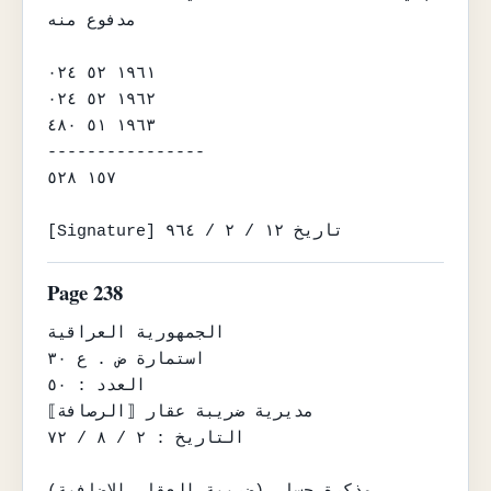
مدفوع منه

١٩٦١ ٥٢ ٠٢٤

١٩٦٢ ٥٢ ٠٢٤

١٩٦٣ ٥١ ٤٨٠

----------------

١٥٧ ٥٢٨

[Signature] تاريخ ١٢ / ٢ / ٩٦٤
Page 238
الجمهورية العراقية

استمارة ض . ع ٣٠

العدد : ٥٠

مديرية ضريبة عقار ⟦الرصافة⟧

التاريخ : ٢ / ٨ / ٧٢
