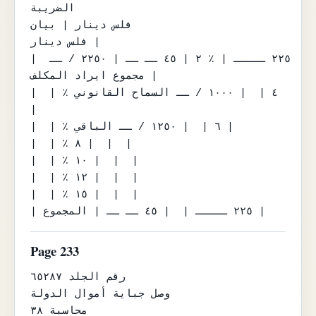
الضريبة

فلس دينار | بيان

فلس دينار |

| ٢٢٥ ـــــ | ٪ ٢ | ٤٥ ــ ــ | ٢٢٥٠ / ــ 
مجموع ايراد المكلف |

|  | ٪ ٤ |  | ١٠٠٠ / ــ السماح القانوني 
|

|  | ٪ ٦ |  | ١٢٥٠ / ــ الباقي |

|  | ٪ ٨ |  |  |

|  | ٪ ١٠ |  |  |

|  | ٪ ١٢ |  |  |

|  | ٪ ١٥ |  |  |

| ٢٢٥ ـــــ |  | ٤٥ ــ ــ | المجموع |
Page 233
رقم الجلد ٦٥٢٨٧

وصل جباية أموال الدولة

محاسبة ٣٨
