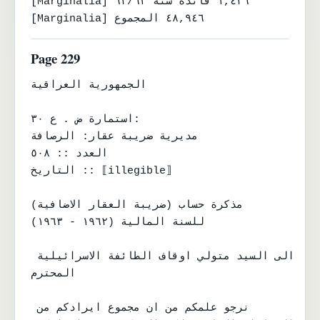
[Marginalia] ١,٤٢٦ فائدة سنة ٦٢/٦٣

[Marginalia] ٤٨,٩٤٦ المجموع
Page 229
الجمهورية العراقية

استمارة ض . ع ٣٠:

مديرية ضريبة عقار: الرصافة

العدد :: ٥٠٨

التاريخ :: ⟦illegible⟧

مذكرة حساب (ضريبة العقار الاضافية)

للسنة المالية (١٩٦٢ - ١٩٦٣)

الى السيد متولي اوقاف الطائفة الاسرائيلية 
المحترم

نرجو علمكم من ان مجموع ايرادكم من 