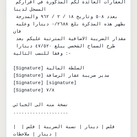
العقارات العائدة لكم المذكورة في اقراركم 
المسجل لدينا

بعدد ٥٠٨ وتاريخ ١٨ / ٢ / ٩٦٢ والمدرجة 
بظهر هذه المذكرة بلغ ٢٦٨٨/- دينارا وعليه 
فان

مقدار الضريبة الاضافية المترتبة عليكم بعد 
طرح السماح الشخصي يبلغ ٤٧/٥٢٠ دينارا 
وفقا للنسب التالية :-

[Signature] السلطة المالية

[Signature] مدير ضريبة عقار الرصافة

[Signature] ⟦signature⟧

[Signature] ٧/٨

نسخة منه الى الجبائي 
....................

| فلس | دينار | نسبة الضريبة | فلس | 
دينار | ملاحظات |
