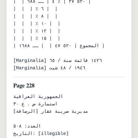
|  | ٥٢٠ ٢٧ | ٪ ٤ | ــ ٦٨٨ |

|  |  | ٪ ٦ |  |

|  |  | ٪ ٨ |  |

|  |  | ٪ ١٠ |  |

|  |  | ٪ ١٢ |  |

|  |  | ٪ ١٥ |  |

| المجموع | ٥٢٠ ٤٧ |  | ــ ١٦٨٨ |

[Marginalia] ١٤٢٦ قائمة سنة / ٦٥

[Marginalia] ١٩٤٦ / ٤٨ شيت
Page 228
الجمهورية العراقية

استمارة ض . ع ٣٠

مديرية ضريبة عقار ⟦الرصافة⟧

العدد: ٥٠٨

التاريخ: ⟦illegible⟧
