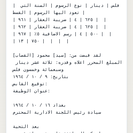
| فلس | دينار | نوع الرسوم | السنة التي 
تعود اليها الرسوم | القسط |

| ٦٢٥ | ٤ | ضريبة العقار | ٩٦١ |  |

| ٦٢٥ | ٤ | ضريبة العقار | ٩٦٢ |  |

| ٥٠٠ | ٤ | رسم الاضافية ٥٪ | ٩٦٧ |  |

| ٧٥٠ | ١٣ |  |  |  |

لقد قبضت من: ⟦سيد⟧ محمود ⟦القصاب⟧

المبلغ المحرر اعلاه وقدره: ثلاثة عشر دينار 
وسبعمائة وخمسون فلس

بتاريخ: ٩ / ١٠ / ١٩٦٤

توقيع القابض:

عنوان الوظيفة:

بغداد ١٦ / ١٠ / ١٩٦٤

سيادة رئيس اللجنة الادارية المحترم

بعد التحية
