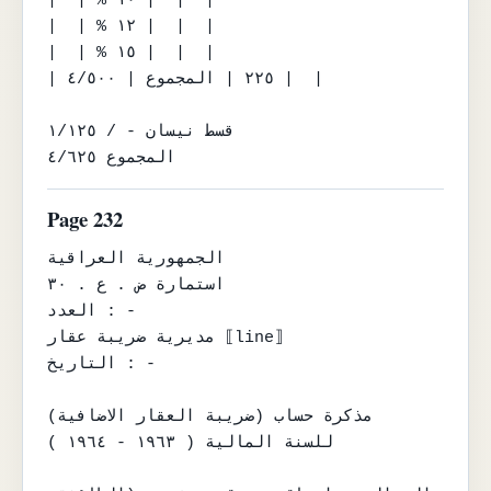
|  | % ١٢ |  |  |

|  | % ١٥ |  |  |

| ٢٢٥ | المجموع | ٤/٥٠٠ |  |

قسط نيسان - / ١/١٢٥

المجموع ٤/٦٢٥
Page 232
الجمهورية العراقية

استمارة ض . ع . ٣٠

العدد : -

مديرية ضريبة عقار ⟦line⟧

التاريخ : -

مذكرة حساب (ضريبة العقار الاضافية)

للسنة المالية ( ١٩٦٣ - ١٩٦٤ )
