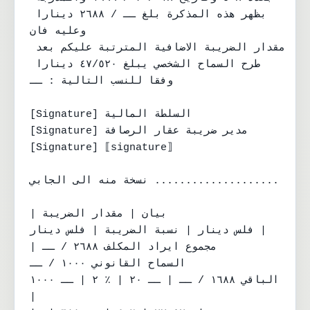
بظهر هذه المذكرة بلغ ــ / ٢٦٨٨ دينارا 
وعليه فان

مقدار الضريبة الاضافية المترتبة عليكم بعد 
طرح السماح الشخصي يبلغ ٤٧/٥٢٠ دينارا 
وفقا للنسب التالية : ــ

[Signature] السلطة المالية

[Signature] مدير ضريبة عقار الرصافة

[Signature] ⟦signature⟧

نسخة منه الى الجابي ....................

| بيان | مقدار الضريبة

فلس دينار | نسبة الضريبة | فلس دينار |

| مجموع ايراد المكلف ٢٦٨٨ / ــ

السماح القانوني ١٠٠٠ / ــ

الباقي ١٦٨٨ / ــ | ــ ٢٠ | ٪ ٢ | ــ ١٠٠٠ 
|
