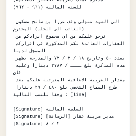
مذكرة حساب (ضريبة العقار الاضافية)

للسنة المالية (٩٦١ - ٩٦٢)

الى السيد متولي وقف عزرا بن صالح مسكون 
(الغائب الى الحلب) المحترم

نرجو علمكم من ان مجموع ايرادكم من 
العقارات العائدة لكم المذكورة في اقراركم 
المسجل لدينا

بعدد ٥٠ وتاريخ ١٨ / ٢ / ٧٢ والمدرجة بظهر 
هذه المذكرة بلغ ــــ / ٢٧٨٧ دينارا وعليه 
فان

مقدار الضريبة الاضافية المترتبة عليكم بعد 
طرح السماح الشخصي بلغ ٤٨٠ / ٢٩ دينارا 
وفقا للنسب التالية : ⟦line⟧

[Signature] السلطة المالية

[Signature] مدير ضريبة عقار ⟦الرصافة⟧

[Signature] ٢ / ٨
