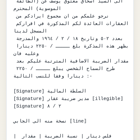
الى السيد اسحاق معتوق يوسف عن (الطائفة 
الموسوية) المحترم

نرجو علمكم من ان مجموع ايرادكم من 
العقارات العائدة لكم المذكورة في اقراركم 
المسجل لدينا

بعدد ٥٠٢ وتاريخ ١٨ / ٢ / ١٩٦٤ والمدرجة 
بظهر هذه المذكرة بلغ ـــــ / ٢٢٥٠ دينارا 
وعليه فان

مقدار الضريبة الاضافية المترتبة عليكم بعد 
طرح السماح الشخصي يبلغ ـــــ / ٢٢٥٠ 
دينارا وفقا للنسب التالية :-

[Signature] السلطة المالية

[Signature] مدير ضريبة عقار ⟦illegible⟧

[Signature] ٢ / ٨

نسخة منه الى الجابي ⟦line⟧

| فلس دينار | نسبة الضريبة | مقدار 