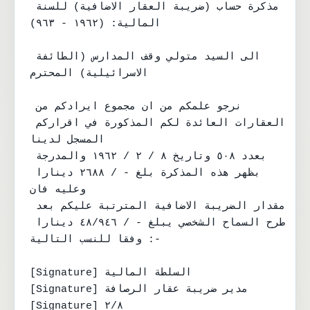
مذكرة حساب (ضريبة العقار الاضافية) للسنة 
المالية: (١٩٦٢ - ٩٦٣)

الى السيد متولي وقف المدارس (الطائفة 
الاسرائيلية) المحترم

نرجو علمكم من ان مجموع ايرادكم من 
العقارات العائدة لكم المذكورة في اقراركم 
المسجل لدينا

بعدد ٥٠٨ وتاريخ ٨ / ٢ / ١٩٦٢ والمدرجة 
بظهر هذه المذكرة بلغ - / ٢٦٨٨ دينارا 
وعليه فان

مقدار الضريبة الاضافية المترتبة عليكم بعد 
طرح السماح الشخصي يبلغ - / ٤٨/٩٤٦ دينارا 
وفقا للنسب التالية :-

[Signature] السلطة المالية

[Signature] مدير ضريبة عقار الرصافة

[Signature] ٢/٨
