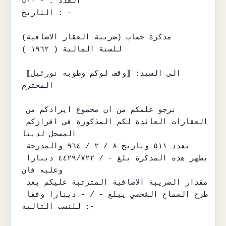
العدد : - ٥٠٠

التاريخ : -

مذكرة حساب (ضريبة العقار الاضافية)

للسنة المالية ( ١٩٦٢ )

الى السيد: ⟦وقف لوكم وطوبه نورئيل⟧ 
المحترم

نرجو علمكم من ان مجموع ايرادكم من 
العقارات العائدة لكم المذكورة في اقراركم 
المسجل لدينا

بعدد ٥١١ وتاريخ ٨ / ٢ / ٩٦٤ والمدرجة 
بظهر هذه المذكرة بلغ - / ٤٤٢٩/٧٢٢ دينارا 
وعليه فان

مقدار الضريبة الاضافية المترتبة عليكم بعد 
طرح السماح الشخصي يبلغ - / - دينارا وفقا 
للنسب التالية :-
