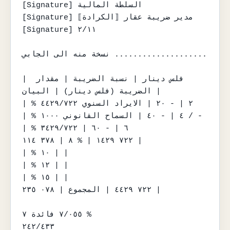
[Signature] السلطة المالية

[Signature] مدير ضريبة عقار ⟦الكرادة⟧

[Signature] ٢/١١

نسخة منه الى الجابي ....................

| فلس دينار | نسبة الضريبة | مقدار 
الضريبة (فلس دينار) | البيان |

| % ٢ | - ٢٠ | الايراد السنوي ٤٤٢٩/٧٢٢

| % ٤ | - ٤٠ | السماح القانوني ١٠٠٠ / -

| % ٦ | - ٦٠ | ٣٤٢٩/٧٢٢

٧٢٢ ١٤٢٩ | % ٨ | ٣٧٨ ١١٤ |

| % ١٠ | |

| % ١٢ | |

| % ١٥ | |

٧٢٢ ٤٤٢٩ | المجموع | ٠٧٨ ٢٣٥ |

٧/٠٥٥ فائدة ٧ %

٢٤٢/٤٣٣