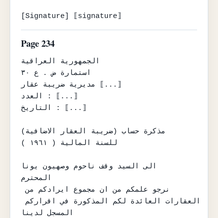
[Signature] ⟦signature⟧
Page 234
الجمهورية العراقية

استمارة ض . ع ٣٠

مديرية ضريبة عقار ⟦...⟧

العدد : ⟦...⟧

التاريخ : ⟦...⟧

مذكرة حساب (ضريبة العقار الاضافية)

للسنة المالية ( ١٩٦١ )

الى السيد وقف ناحوم وصهيون يونا

المحترم

نرجو علمكم من ان مجموع ايرادكم من 
العقارات العائدة لكم المذكورة في اقراركم 
المسجل لدينا
