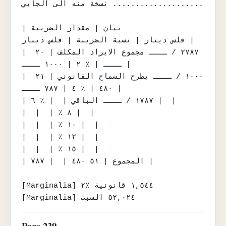
نسخة منه الى الجابي ....................

| بيان | مقدار الضريبة

فلس دينار | نسبة الضريبة | فلس دينار |

| ٢٧٨٧ / ــــ مجموع الايراد المكلف | ٢٠ 
ــــ | ٪ ٢ | ١٠٠٠ ــــ |

| ١٠٠٠ / ــــ يطرح السماح القانوني | ٢١ 
٤٨٠ | ٪ ٤ | ٧٨٧ ــــ |

| ١٧٨٧ / ــــ الباقي |  | ٪ ٦ |  |

|  |  | ٪ ٨ |  |

|  |  | ٪ ١٠ |  |

|  |  | ٪ ١٢ |  |

|  |  | ٪ ١٥ |  |

| المجموع | ٥١ ٤٨٠ |  | ٧٨٧ |

[Marginalia] ١,٥٤٤ قانونية ٪٢

[Marginalia] ٥٢,٠٢٤ السبت
Page 239