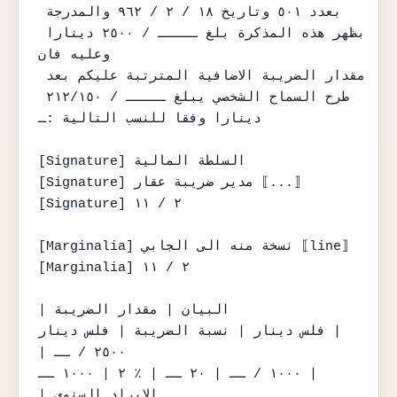
بعدد ٥٠١ وتاريخ ١٨ / ٢ / ٩٦٢ والمدرجة 
بظهر هذه المذكرة بلغ ـــــ / ٢٥٠٠ دينارا 
وعليه فان

مقدار الضريبة الاضافية المترتبة عليكم بعد 
طرح السماح الشخصي يبلغ ـــــ / ٢١٢/١٥٠ 
دينارا وفقا للنسب التالية :ـ

[Signature] السلطة المالية

[Signature] مدير ضريبة عقار ⟦...⟧

[Signature] ٢ / ١١

[Marginalia] نسخة منه الى الجابي ⟦line⟧

[Marginalia] ٢ / ١١

| البيان | مقدار الضريبة

فلس دينار | نسبة الضريبة | فلس دينار |

| ٢٥٠٠ / ــ

١٠٠٠ / ــ | ٢٠ ــ | ٪ ٢ | ١٠٠٠ ــ |

| الايراد السنوي
