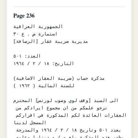
Page 236
الجمهورية العراقية

استمارة ض . ع ٣٠

مديرية ضريبة عقار ⟦الرصافة⟧

العدد: ٥٠١

التاريخ: ١٨ / ٢ / ١٩٦٤

مذكرة حساب (ضريبة العقار الاضافية)

للسنة المالية ( ١٩٦٢ )

الى السيد ⟦وقف لوي وصوب لورنس⟧ المحترم

نرجو علمكم من ان مجموع ايرادكم من 
العقارات العائدة لكم المذكورة في اقراركم 
المسجل لدينا

بعدد ٥٠١ وتاريخ ١٨ / ٢ / ١٩٦٤ والمدرجة 
بظهر هذه المذكرة بلغ - / - دينارا وعليه 