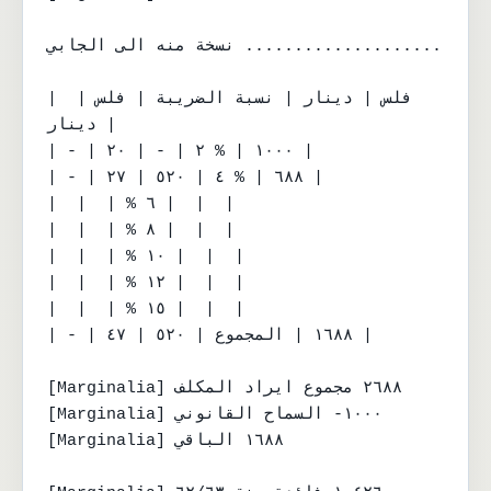
نسخة منه الى الجابي ....................

| فلس | دينار | نسبة الضريبة | فلس | 
دينار |

| - | ١٠٠٠ | % ٢ | - | ٢٠ |

| - | ٦٨٨ | % ٤ | ٥٢٠ | ٢٧ |

|  |  | % ٦ |  |  |

|  |  | % ٨ |  |  |

|  |  | % ١٠ |  |  |

|  |  | % ١٢ |  |  |

|  |  | % ١٥ |  |  |

| - | ١٦٨٨ | المجموع | ٥٢٠ | ٤٧ |

[Marginalia] ٢٦٨٨ مجموع ايراد المكلف

[Marginalia] ١٠٠٠- السماح القانوني

[Marginalia] ١٦٨٨ الباقي
