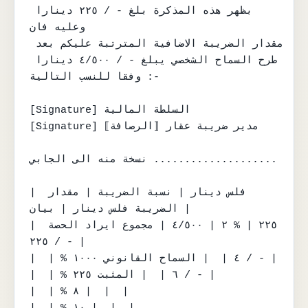
بظهر هذه المذكرة بلغ - / ٢٢٥ دينارا 
وعليه فان

مقدار الضريبة الاضافية المترتبة عليكم بعد 
طرح السماح الشخصي يبلغ - / ٤/٥٠٠ دينارا 
وفقا للنسب التالية :-

[Signature] السلطة المالية

[Signature] مدير ضريبة عقار ⟦الرصافة⟧

نسخة منه الى الجابي ....................

| فلس دينار | نسبة الضريبة | مقدار 
الضريبة فلس دينار | بيان |

| ٢٢٥ | % ٢ | ٤/٥٠٠ | مجموع ايراد الحصة 
٢٢٥ / - |

|  | % ٤ |  | السماح القانوني ١٠٠٠ / - |

|  | % ٦ |  | المثبت ٢٢٥ / - |

|  | % ٨ |  |  |

|  | % ١٠ |  |  |
