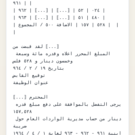
| ٩٦١ |

| ٠٢٤ | ٥٢ | ⟦...⟧ | ⟦...⟧ | ٩٦٢ |

| ٤٨٠ | ٥١ | ⟦...⟧ | ⟦...⟧ | ٩٦٣ |

| ٥٢٨ | ١٥٧ | الاضافة ٥٠٠ / المجموع |  |  
|

لقد قبضت من ⟦...⟧

المبلغ المحرر اعلاه وقدره مائة وسبعة 
وخمسون دينار و ٥٢٨ فلس

بتاريخ ١٩ / ٢ / ٩٦٤

توقيع القابض

عنوان الوظيفة

⟦...⟧ المحترم

يرجى التفضل بالموافقة على دفع مبلغ قدره 
١٥٧,٥٢٨

دينار من حساب مديرية الواردات العام حول 
ضريبة

ابنية ٩٦١ - ٩٦٢ - ٩٦٣ لغاية ١ / ٤ / ١٩٦٤
