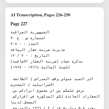
AI Transcription, Pages 226-250
Page 227
الجمهورية العراقية

استمارة ض . ع ٣٠

العدد : - ٣٠٨

مديرية ضريبة عقار الرصافة

التاريخ : - ٢ / ١٢

مذكرة حساب (ضريبة العقار الاضافية)

للسنة المالية (١٩٦٦ - ١٩٦٧)

الى السيد متولي وقف المدراش ( الطائفة 
الاسرائيلية ) المحترم

نرجو علمكم من ان مجموع ايرادكم من 
العقارات العائدة لكم المذكورة في اقراركم 
المسجل لدينا

بعدد ٥٠٨ وتاريخ ١٨ / ٢ / ١٩٦٦ والمدرجة 