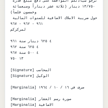
نرجو سيادتكم الموافقة على دفع مبلغ قدره 
١٣/٧٥٠ دينار (ثلاثة عشر ديناراً وسبعمائة 
وخمسون فلساً)

حول ضريبة الاملاك الاضافية للسنوات المالية 
٩٦١ - ٩٦٢ - ٩٦٧

لمركزكم

٤ ٦٢٥ دينار سنة ٩٦١

٤ ٦٢٥ سنة ٩٦٢

٤ ٥٠٠ سنة ٩٦٧

١٣ ٧٥٠

[Signature] المحاسب

[Signature] الوكيل

[Marginalia] صرف في ١٦ / ١٠ / ١٩٦٤

[Marginalia] صورة رسم العقار

[Marginalia] الاضافية