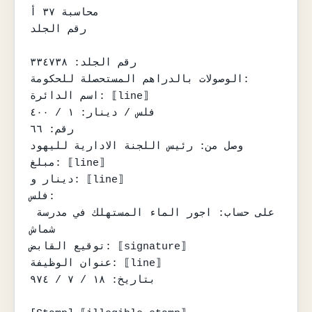
محاسبة ٣٧ أ

رقم الجلد

رقم الجلد: ٣٣٤٧٣٨

الوصولات بالدراهم المستحصلة للحكومة:

اسم الدائرة: ⟦line⟧

فلس / دينار: ١ / ٤٠٠

رقم: ٦٦

وصل من: رئيس اللجنة الادارية لليهود

مبلغ: ⟦line⟧

دينار و: ⟦line⟧

فلس:

على حساب: اجور الماء المستهلك في مدرسة 
شماش

توقيع القابض: ⟦signature⟧

عنوان الوظيفة: ⟦line⟧

بتاريخ: ١٨ / ٧ / ٩٧٤
