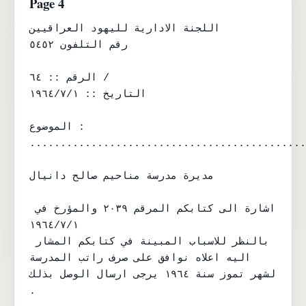
Page 4
اللجنة الادارية لليهود العراقيين

رقم التلفون ٥٤٥٢

الرقم :: ٦٤ /

التاريخ :: ١٩٦٤/٧/١

الموضوع : 
.............................................
مديرة مدرسة مناحيم صالح دانيال

اشارة الى كتابكم المرقم ٢٠٣٩ والمؤرخ في 
١٩٦٤/٧/١

بالنظر للاسباب المبينة في كتابكم المشار 
اليه اعلاه نوافق على صرف راتب المدرسة

لشهر تموز سنة ١٩٦٤ يرجى ارسال الوصل بذلك 
.
