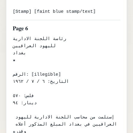
[Stamp] ⟦faint blue stamp/text⟧
Page 6
رئاسة اللجنة الادارية

لليهود العراقيين

بغداد

★

الرقم: ⟦illegible⟧

التاريخ: ٦ / ٧ / ١٩٦٢

فلس: ٥٧٠

دينار: ٩٤

إستلمت من محاسب اللجنة الادارية لليهود 
العراقيين في بغداد المبلغ المذكور أعلاه 
وقدره
