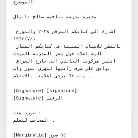
الموضوع:

مديرة مدرسة مناحيم صالح دانيال

اشارة الى كتابكم المرقم ٢٠٢٨ والمؤرخ 
١٩٦٤/٧/١

بالنظر للاسباب المبينة في كتابكم المشار 
اليه اعلاه حول سفر المدرسة السيدة

ايلين مركويت الخالدي الى خارج العراق 
نوافق على صرف راتبها لشهري تموز وآب

سنة ٦٤ يرجى اعلامنا بالاستلام .

[Signature] ⟦signature⟧

[Signature] الرئيس

صورة منه :-

المحاسب للعلم .

[Marginalia] ٩٤ صور
