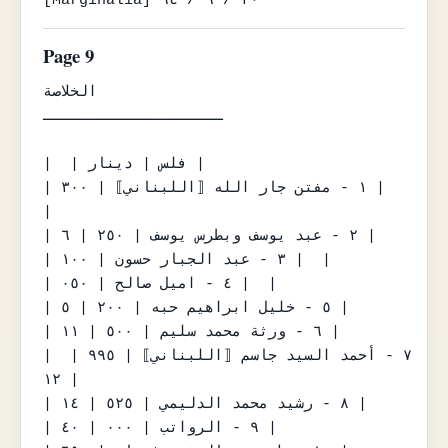
Page 9
الخلاصة

ــــــــــــــــــــ

|  | فلس | دينار |

| ١ - مفتن جار الله ⟦اللبناني⟧ | ٣٠٠ |  
|

| ٢ - عبد يوسف وبطرس يوسف | ٢٥٠ | ٦ |

| ٣ - عبد الجبار حسون | ١٠٠ |  |

| ٤ - اميل صالح | ٠٥٠ |  |

| ٥ - خليل ابراهيم حبه | ٢٠٠ | ٥ |

| ٦ - ورثة محمد سليم | ٥٠٠ | ١١ |

| ٧ - أحمد السيد جاسم ⟦اللبناني⟧ | ٩٩٥ | 
١٢ |

| ٨ - رشيد محمد الدليمي | ٥٢٥ | ١٤ |

| ٩ - الرواتب | ٠٠٠ | ٤٠ |
