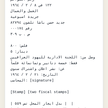
١٢٢ في ٨ / ٢ / ١٩٦٤

العمل والعمال

جريدة اسبوعية

جديد حسن باشا تلفون ٨٢٧٩٤

رقم ٠٠٠١٧٤

ص . ب ٣٠٩

فلس: ٨٠٠

دينار: ٥

وصل من: اللجنة الادارية لليهود العراقيين

فقط: خمسة دنانير وثمانمائة فلساً

عن: نشر اعلان واشتراك سنوي

التاريخ: ٢١ / ٢ / ١٩٦٤

المحاسب: ⟦signature⟧

[Stamp] ⟦two fiscal stamps⟧

| بدل ايجار المحل تس ٥٥٩ |  |
