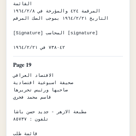
القائمة

المرقمة ٤٢٤ والمؤرخة في ١٩٦٤/٢/٨

التاريخ ١٩٦٤/٢/٢١ بموجب الصك المرقم

[Signature] المحاسب ⟦signature⟧

٧٣٨٠٤٢ في ١٩٦٤/٢/٢١
Page 19
الاقتصاد العراقي

صحيفة اسبوعية اقتصادية

صاحبها ورئيس تحريرها

قاسم محمد فخري

مطبعة الازهر - جديد حسن باشا

تلفون : ٨٥٧٣٧

قائمة طلب
