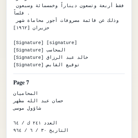
فقط أربعة وتسعون ديناراً وخمسمائة وسبعون 
فلساً .

وذلك عن قائمة مصروفات أجور محاماة شهر 
حزيران ⟦١٩٦٢⟧

[Signature] ⟦signature⟧

[Signature] المحاسب

[Signature] خالد عبد الرزاق

[Signature] توقيع القابض
Page 7
المحاميان

حسان عبد الله مظهر

شاؤول موسى

العدد ٢٤١ ك / ٦٤

التاريخ ٣٠ / ٦ / ٩٦٤
