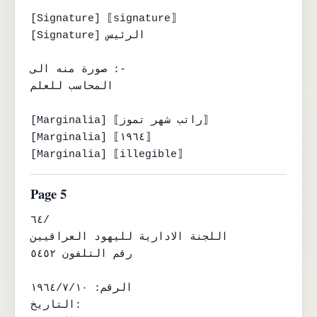
[Signature] ⟦signature⟧

[Signature] الرئيس

صورة منه الى :-

المحاسب للعلم

[Marginalia] ⟦راتب شهر تموز⟧

[Marginalia] ⟦١٩٦٤⟧

[Marginalia] ⟦illegible⟧
Page 5
٦٤/

اللجنة الادارية لليهود العراقيين

رقم التلفون ٥٤٥٢

الرقم: ١٩٦٤/٧/١٠

التاريخ:
