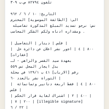
تلفون ٨٢٧٩٤ ص.ب ٣٠٩

التاريخ: ١٠ / ٦ / ٩٦٢

الى: ⟦الطائفة الموسوية⟧ المحترم

نص: نرجو تسديد المبلغ المذكورة تفاصيله 
ومقداره ادناه ولكم الشكر المحاسب .

| فلس | دينار | التفاصيل |

| ٨٠٠ | ٤ | اجور نشر اعلان عن دائرة حل 
⟦عقارات⟧

بعهدة سيد القصر والزاهي - لـ

بدل ايجار المحل تس ٥٥٩

رقم ⟦الارباب⟧ ٤١ ب ١٢٩/١ في محلة

التوراة نشر بالعدد ٦٠ |

| ٨٠٠ | ٤ | فقط اربعة دنانير وثمانمائة 
فلس |

| ٤٠٠ | ٢ | اشتراك لغاية قرار الحكم |

| ٢٠٠ | ٧ | ⟦illegible signature⟧

٢٢ / ٦ |
