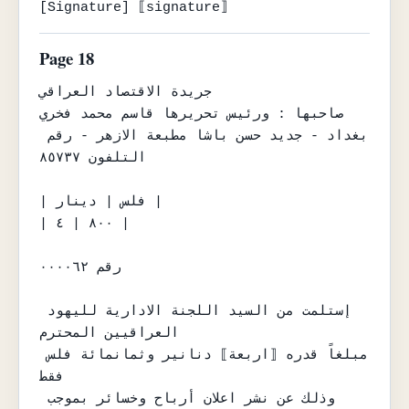
[Signature] ⟦signature⟧
Page 18
جريدة الاقتصاد العراقي

صاحبها : ورئيس تحريرها قاسم محمد فخري

بغداد - جديد حسن باشا مطبعة الازهر - رقم 
التلفون ٨٥٧٣٧

| فلس | دينار |

| ٨٠٠ | ٤ |

رقم ٠٠٠٠٦٢

إستلمت من السيد اللجنة الادارية لليهود 
العراقيين المحترم

مبلغاً قدره ⟦اربعة⟧ دنانير وثمانمائة فلس 
فقط

وذلك عن نشر اعلان أرباح وخسائر بموجب 