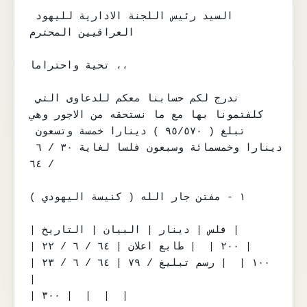
السيد رئيس اللجنة الادارية لليهود 
العراقيين المحترم

تحية واحتراما ،،

ندرج لكم حسابنا معكم للدعاوى التي 
كلفتمونا بها مع ما نستحقه من الاجور وهي

تبلغ ( ٩٥/٥٧٠ ) دينارا خمسة وتسعون 
دينارا وخمسمائة وسبعون فلسا لغاية ٣٠ / ٦ 
/ ٦٤

١ - مفتن جار الله ( كنيسة اليهودي )

| فلس | دينار | البيان | التاريخ |

| ٢٠٠ |  | طابع اعلان | ٦٤ / ٦ / ٢٢ |

| ١٠٠ |  | رسم تبليغ / ٧٩ | ٦٤ / ٦ / ٢٣ 
|

| ٣٠٠ |  |  |  |
