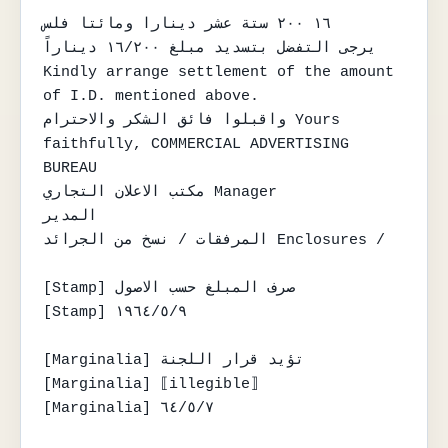
١٦ ٢٠٠ ستة عشر دينارا ومائتا فلس

يرجى التفضل بتسديد مبلغ ١٦/٢٠٠ ديناراً 
Kindly arrange settlement of the amount 
of I.D. mentioned above.

واقبلوا فائق الشكر والاحترام Yours 
faithfully, COMMERCIAL ADVERTISING 
BUREAU

مكتب الاعلان التجاري Manager

المدير

المرفقات / نسخ من الجرائد Enclosures /

[Stamp] صرف المبلغ حسب الاصول

[Stamp] ١٩٦٤/٥/٩

[Marginalia] تؤيد قرار اللجنة

[Marginalia] ⟦illegible⟧

[Marginalia] ٦٤/٥/٧
