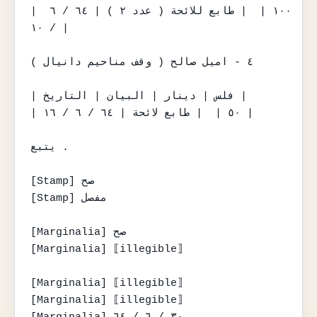
| ١٠٠ |  | طابع للائحة ( عدد ٢ ) | ٦٤ / ٦ 
/ ١٠ |

٤ - اميل صالح ( وقف مناحيم دانيال )

| فلس | دينار | البيان | التاريخ |

| ٥٠ |  | طابع لائحة | ٦٤ / ٦ / ١٦ |

يتبع .

[Stamp] صح

[Stamp] مفصل

[Marginalia] صح

[Marginalia] ⟦illegible⟧

[Marginalia] ⟦illegible⟧

[Marginalia] ⟦illegible⟧

[Marginalia] ٣٠ / ٦ / ٦٤