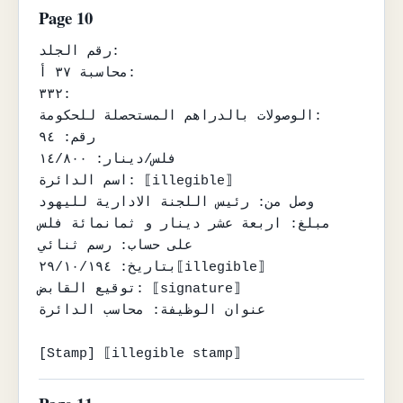
Page 10
رقم الجلد:

محاسبة ٣٧ أ:

٣٣٢:

الوصولات بالدراهم المستحصلة للحكومة:

رقم: ٩٤

فلس/دينار: ١٤/٨٠٠

اسم الدائرة: ⟦illegible⟧

وصل من: رئيس اللجنة الادارية لليهود

مبلغ: اربعة عشر دينار و ثمانمائة فلس

على حساب: رسم ثنائي

بتاريخ: ٢٩/١٠/١٩٤⟦illegible⟧

توقيع القابض: ⟦signature⟧

عنوان الوظيفة: محاسب الدائرة

[Stamp] ⟦illegible stamp⟧