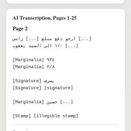
AI Transcription, Pages 1-25
Page 2
ارجو دفع مبلغ ⟦...⟧ رامي ⟦...⟧

١/٠ الى السيد يعقوب ⟦...⟧

[Marginalia] ٩٣٤

[Marginalia] ٢/٨

[Signature] يصرف

[Signature] ⟦signature⟧

[Marginalia] حسين ⟦...⟧

[Stamp] ⟦illegible stamp⟧