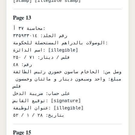
[Stamp] ⟦illegible stamp⟧
Page 13
محاسبة ٣٧ أ:

رقم الجلد: ٣٣٥٩٣٣٠١٤

الوصولات بالدراهم المستحصلة للحكومة:

اسم الدائرة: ⟦illegible⟧

فلس / دينار: ٧١ / ٢٥٠

رقم: ٤٨

وصل من: الحاخام ساسون خضوري رئيس الطائفة

مبلغ: واحد وسبعون دينار و مائتان وخمسون 
فلس

على حساب: ضريبة الدخل

توقيع القابض: ⟦signature⟧

عنوان الوظيفة: ⟦illegible⟧

بتاريخ: ٢٨ / ١ / ٥٢
Page 15