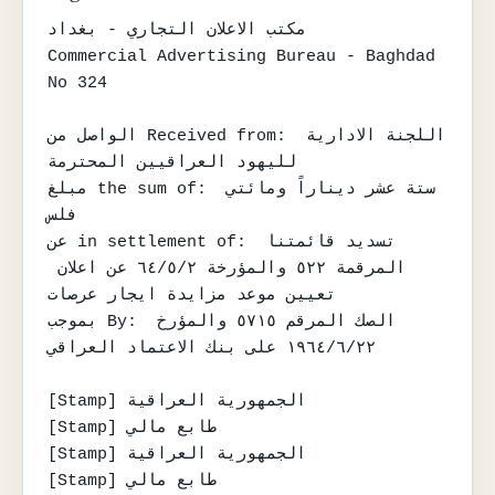
مكتب الاعلان التجاري - بغداد

Commercial Advertising Bureau - Baghdad

No 324

الواصل من Received from: اللجنة الادارية 
لليهود العراقيين المحترمة

مبلغ the sum of: ستة عشر ديناراً ومائتي 
فلس

عن in settlement of: تسديد قائمتنا 
المرقمة ٥٢٢ والمؤرخة ٦٤/٥/٢ عن اعلان 
تعيين موعد مزايدة ايجار عرصات

بموجب By: الصك المرقم ٥٧١٥ والمؤرخ 
١٩٦٤/٦/٢٢ على بنك الاعتماد العراقي

[Stamp] الجمهورية العراقية

[Stamp] طابع مالي

[Stamp] الجمهورية العراقية

[Stamp] طابع مالي
