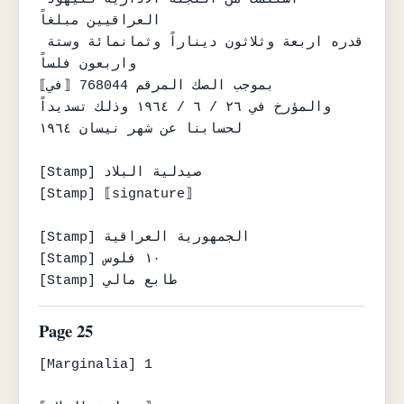
العراقيين مبلغاً

قدره اربعة وثلاثون ديناراً وثمانمائة وستة 
واربعون فلساً

بموجب الصك المرقم 768044 ⟦في⟧

والمؤرخ في ٢٦ / ٦ / ١٩٦٤ وذلك تسديداً

لحسابنا عن شهر نيسان ١٩٦٤

[Stamp] صيدلية البلاد

[Stamp] ⟦signature⟧

[Stamp] الجمهورية العراقية

[Stamp] ١٠ فلوس

[Stamp] طابع مالي
Page 25
[Marginalia] 1
