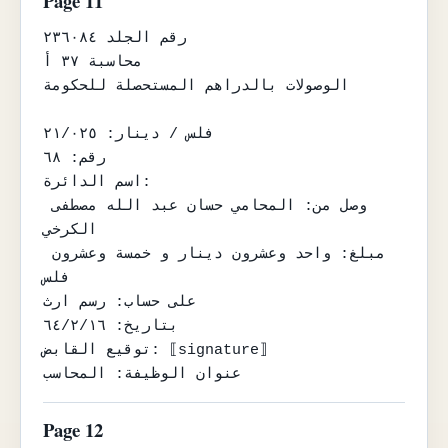
Page 11
رقم الجلد ٢٣٦٠٨٤

محاسبة ٣٧ أ

الوصولات بالدراهم المستحصلة للحكومة

فلس / دينار: ٢١/٠٢٥

رقم: ٦٨

اسم الدائرة:

وصل من: المحامي حسان عبد الله مصطفى 
الكرخي

مبلغ: واحد وعشرون دينار و خمسة وعشرون 
فلس

على حساب: رسم ارث

بتاريخ: ٦٤/٢/١٦

توقيع القابض: ⟦signature⟧

عنوان الوظيفة: المحاسب
Page 12