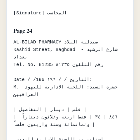
[Signature] المحاسب
Page 24
AL-BILAD PHARMACY صيدلية البلاد

Rashid Street, Baghdad شارع الرشيد - 
بغداد

Tel. No. 81235 رقم التلفون ٨١٢٣٥

Date / /196 التاريخ / / ١٩٦:

M. حضرة السيد: اللجنة الادارية لليهود 
العراقيين

| فلس | دينار | التفاصيل |

| ٨٤٦ | ٣٤ | فقط اربعة وثلاثون ديناراً 
وثمانمائة وستة واربعون فلساً |

استلمت من اللجنة الادارية لليهود 