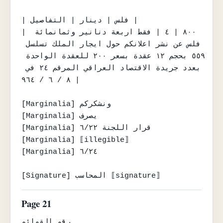
| فلس | دينار | التفاصيل |

| ٨٠٠ | ٤ | فقط اربعة دنانير وثمانمائة 
فلس عن نشر اعلانكم حول ايجار الملك تسلسل 
٥٥٩ بحجم ١٢ عقدة بسعر ٢٠٠ للعقدة الواحدة 
بعدد جريدة الاقتصاد العراقي المرقم ٢٤ في 
٨ / ٦ / ٩٦٤ |

[Marginalia] ونشكركم

[Marginalia] يصرف

[Marginalia] قرار اللجنة ٦/٢٢

[Marginalia] ⟦illegible⟧

[Marginalia] ٦/٢٤

[Signature] المحاسب ⟦signature⟧
Page 21
رقم القوائم
