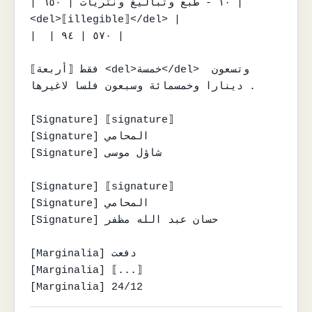
| ١٠ - طبع وتباليغ ونثريات | ٦٥٠ | 
<del>⟦illegible⟧</del> |

|  | ٥٧٠ | ٩٤ |

فقط ⟦أربعة⟧ <del>خمسة</del> وتسعون 
دينارا وخمسمائة وسبعون فلسا لاغيرها .

[Signature] ⟦signature⟧

[Signature] المحامي

[Signature] شاؤل موسى

[Signature] ⟦signature⟧

[Signature] المحامي

[Signature] حسان عبد الله مظفر

[Marginalia] دفعت

[Marginalia] ⟦...⟧

[Marginalia] 24/12