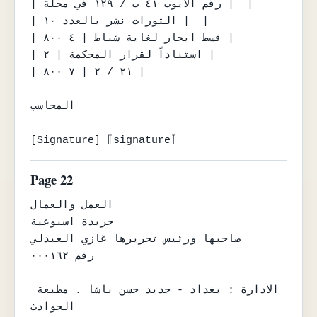
| رقم الايوب ٤١ ب / ١٢٩ في محلة |  |

| التورات نشر بالعدد ١٠ |  |

| قسط ايجار لغاية شباط | ٤ ٨٠٠ |

| استناداً لقرار المحكمة | ٢ |

| ٢١ / ٢ | ٧ ٨٠٠ |

المحاسب

[Signature] ⟦signature⟧
Page 22
العمل والعمال

جريدة اسبوعية

صاحبها ورئيس تحريرها غازي العبدلي

رقم ٠٠٠١٦٢

الادارة : بغداد - جديد حسن باشا . مطبعة 
الحوادث
