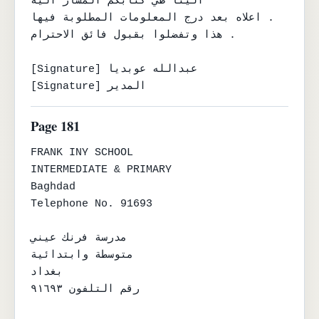
الينا طي كتابكم المشار اليه

اعلاه بعد درج المعلومات المطلوبة فيها .

هذا وتفضلوا بقبول فائق الاحترام .

[Signature] عبدالله عوبديا

[Signature] المدير
Page 181
FRANK INY SCHOOL

INTERMEDIATE & PRIMARY

Baghdad

Telephone No. 91693

مدرسة فرنك عيني

متوسطة وابتدائية

بغداد

رقم التلفون ٩١٦٩٣
