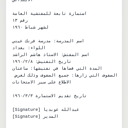
الابتدائي

استمارة تابعة للمفتشية العامة

رقم ١٣

لشهر شباط ١٩٦٠

اسم المدرسة: مدرسة فرنك عيني

اللواء: بغداد

اسم المفتش: الاستاذ هاشم الراشد

تاريخ التفتيش: ١٩٦٠/٢/٨

المدة التي قضاها في تفتيشها: ساعتان

الصفوف التي زارها: جميع الصفوف وذلك لغرض 
الاطلاع على سير الامتحانات

تاريخ تقديم الاستمارة ١٩٦٠/٣/٣

[Signature] عبدالله عوبديا

[Signature] المدير
