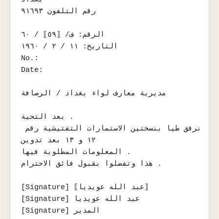
رقم التلفون ٩١٦٩٣

الرقم: ف/ ⟦٥٩⟧ / ٦٠

التاريخ: ١١ / ٢ / ١٩٦٠

No.:

Date:

مديرية معارف لواء بغداد / الرصافة

بعد التحية .

نرفق طيا بنسختين الاستمارات التفتيشية رقم 
١٢ و ١٣ بعد تدوين

المعلومات المطلوبة فيها .

هذا وتفضلوا بقبول فائق الاحترام .

[Signature] ⟦عبد الله عويديا⟧

[Signature] عبد الله عويديا

[Signature] المدير