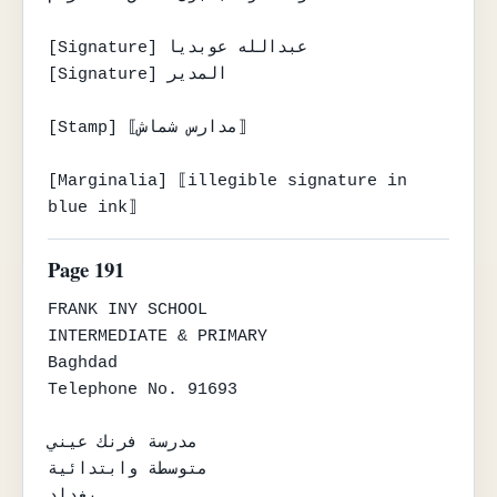
[Signature] عبدالله عوبديا

[Signature] المدير

[Stamp] ⟦مدارس شماش⟧

[Marginalia] ⟦illegible signature in 
blue ink⟧
Page 191
FRANK INY SCHOOL

INTERMEDIATE & PRIMARY

Baghdad

Telephone No. 91693

مدرسة فرنك عيني

متوسطة وابتدائية

بغداد
