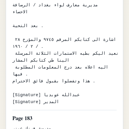
مديرية معارف لواء بغداد / الرصافة

الاحصاء

بعد التحية .

اشارة الى كتابكم المرقم ٩٧٤٥ والمؤرخ ٢٨ 
/ ٢ / ١٩٦٠ .

نعيد اليكم بطيه الاستمارات الثلاثة المرسلة 
الينا طي كتابكم المشار

اليه اعلاه بعد درج المعلومات المطلوبة 
فيها .

هذا وتفضلوا بقبول فائق الاحترام .

[Signature] عبدالله عوبديا

[Signature] المدير
Page 183
مدرسة فرنك عيني
