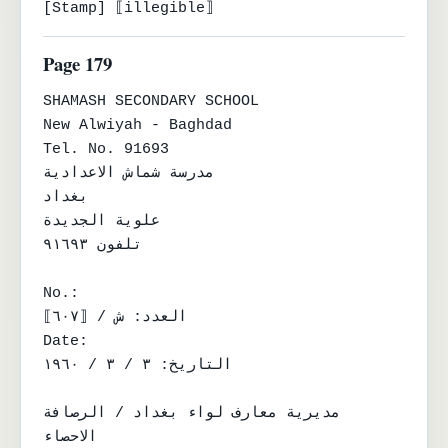
[Stamp] ⟦illegible⟧
Page 179
SHAMASH SECONDARY SCHOOL

New Alwiyah - Baghdad

Tel. No. 91693

مدرسة شماش الاعدادية

بغداد

علوية الجديدة

تلفون ٩١٦٩٣

No.:

العدد: ش / ⟦٦٠٧⟧

Date:

التاريخ: ٣ / ٣ / ١٩٦٠

مديرية معارف لواء بغداد / الرصافة

الاحصاء
