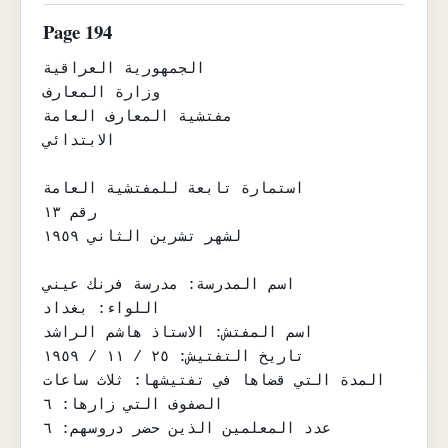
Page 194
الجمهورية العراقية

وزارة المعارف

مفتشية المعارف العامة

الابتدائي

استمارة تابعة للمفتشية العامة

رقم ١٣

لشهر تشرين الثاني ١٩٥٩

اسم المدرسة: مدرسة فرنك عيني

اللواء: بغداد

اسم المفتش: الاستاذ هاشم الراشد

تاريخ التفتيش: ٢٥ / ١١ / ١٩٥٩

المدة التي قضاها في تفتيشها: ثلاث ساعات

الصفوف التي زارها: ٦

عدد المعلمين الذين حضر دروسهم: ٦
