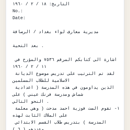
التاريخ: ١٨ / ٢ / ١٩٦٠

No.:

Date:

مديرية معارف لواء بغداد / الرصافة

بعد التحية .

اشارة الى كتابكم المرقم ٧٥٣٦ والمؤرخ في 
١١ / ٢ / ١٩٦٠

لقد تم الترتيب على تدريس موضوع الديانة 
الاسلامية للطلاب المسلمين

الذين يداومون في هذه المدرسة ( اعدادية 
شماش ومدرسة فرنك عيني ) على

النحو التالي .

١- تقوم الست فوزية احمد مدحت ( وهي معلمة 
على الملاك الثابت لهذه

المدرسة ) بتدريس طلاب القسم الابتدائي 
وعددهم ( ٦ )
