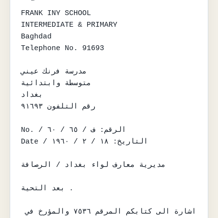
FRANK INY SCHOOL

INTERMEDIATE & PRIMARY

Baghdad

Telephone No. 91693

مدرسة فرنك عيني

متوسطة وابتدائية

بغداد

رقم التلفون ٩١٦٩٣

No. / الرقم: ف / ٦٥ / ٦٠

Date / التاريخ: ١٨ / ٢ / ١٩٦٠

مديرية معارف لواء بغداد / الرصافة

بعد التحية .

اشارة الى كتابكم المرقم ٧٥٣٦ والمؤرخ في 