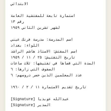
الابتدائي

استمارة تابعة للمفتشية العامة

رقم ١٣

لشهر تشرين الثاني ١٩٥٩

اسم المدرسة: مدرسة فرنك عيني

اللواء: بغداد

اسم المفتش: الاستاذ هاشم الراشد

تاريخ التفتيش: ٢٥ / ١١ / ١٩٥٩

المدة التي قضاها في تفتيشها: ثلاث ساعات

الصفوف التي زارها: ٦

عدد المعلمين الذين حضر دروسهم: ٦

تاريخ تقديم الاستمارة ١١ / ٢ / ١٩٦٠

[Signature] عبدالله عوبديا

[Signature] المدير