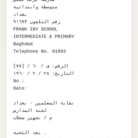
متوسطة وابتدائية

بغداد

رقم التلفون ٩١٦٩٣

FRANK INY SCHOOL

INTERMEDIATE & PRIMARY

Baghdad

Telephone No. 91693

الرقم: ف / ٦٠ / ⟦٧٧⟧

التاريخ: ٢٨ / ٢ / ١٩٦٠

No.:

Date:

نقابة المعلمين - بغداد

لجنة المدارس

م / تجهيز سجلات

بعد التحية .
