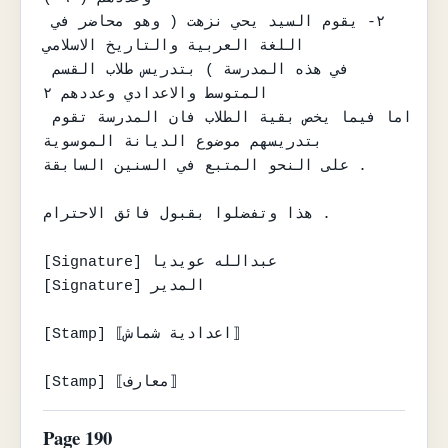
٢- يقوم السيد يحي نزهت ( وهو محاضر في 
اللغة العربية والتاريخ الاسلامي

في هذه المدرسة ) بتدريس طلاب القسم 
المتوسط والاعدادي وعددهم ٢

اما فيما يخص بقية الطلاب فان المدرسة تقوم 
بتدريسهم موضوع الديانة الموسوية

على النحو المتبع في السنين السابقة .

هذا وتفضلوا بقبول فائق الاحترام .

[Signature] عبدالله عويديا

[Signature] المدير

[Stamp] ⟦اعدادية شماش⟧

[Stamp] ⟦معارف⟧
Page 190