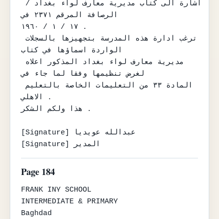
اشارة الى كتاب مديرية معارف لواء بغداد / 
الرصافة المرقم ٢٣٧١ في

١٧ / ١ / ١٩٦٠ .

ترغب ادارة هذه المدرسة بتجهيزها بالسجلات 
الواردة اسماؤها في كتاب

مديرية معارف لواء بغداد المذكور اعلاه 
لغرض تنظيمها وفقا لما جاء في

المادة ٣٣ من التعليمات الخاصة بالتعليم 
الاهلي .

هذا ولكم الشكر .

[Signature] عبدالله عويديا

[Signature] المدير
Page 184
FRANK INY SCHOOL

INTERMEDIATE & PRIMARY

Baghdad
