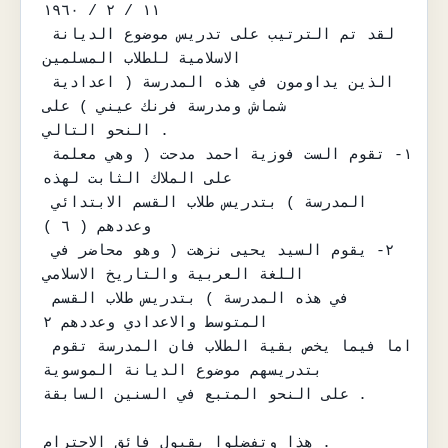
١١ / ٢ / ١٩٦٠

لقد تم الترتيب على تدريس موضوع الديانة 
الاسلامية للطلاب المسلمين

الذين يداومون في هذه المدرسة ( اعدادية 
شماش ومدرسة فرنك عيني ) على

النحو التالي .

١- تقوم الست فوزية احمد مدحت ( وهي معلمة 
على الملاك الثابت لهذه

المدرسة ) بتدريس طلاب القسم الابتدائي 
وعددهم ( ٦ )

٢- يقوم السيد يحيى نزهت ( وهو محاضر في 
اللغة العربية والتاريخ الاسلامي

في هذه المدرسة ) بتدريس طلاب القسم 
المتوسط والاعدادي وعددهم ٢

اما فيما يخص بقية الطلاب فان المدرسة تقوم 
بتدريسهم موضوع الديانة الموسوية

على النحو المتبع في السنين السابقة .

هذا وتفضلوا بقبول فائق الاحترام .
