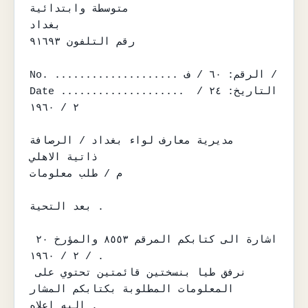
متوسطة وابتدائية

بغداد

رقم التلفون ٩١٦٩٣

No. .................... الرقم: ٦٠ / ف /

Date .................... التاريخ: ٢٤ / 
٢ / ١٩٦٠

مديرية معارف لواء بغداد / الرصافة

ذاتية الاهلي

م / طلب معلومات

بعد التحية .

اشارة الى كتابكم المرقم ٨٥٥٣ والمؤرخ ٢٠ 
/ ٢ / ١٩٦٠ .

نرفق طيا بنسختين قائمتين تحتوي على 
المعلومات المطلوبة بكتابكم المشار

اليه اعلاه .
