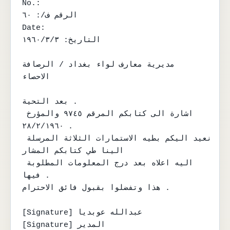
No.:

الرقم ف/: ٦٠

Date:

التاريخ: ١٩٦٠/٣/٣

مديرية معارف لواء بغداد / الرصافة

الاحصاء

بعد التحية .

اشارة الى كتابكم المرقم ٩٧٤٥ والمؤرخ 
٢٨/٢/١٩٦٠ .

نعيد اليكم بطيه الاستمارات الثلاثة المرسلة 
الينا طي كتابكم المشار

اليه اعلاه بعد درج المعلومات المطلوبة 
فيها .

هذا وتفضلوا بقبول فائق الاحترام .

[Signature] عبدالله عوبديا

[Signature] المدير