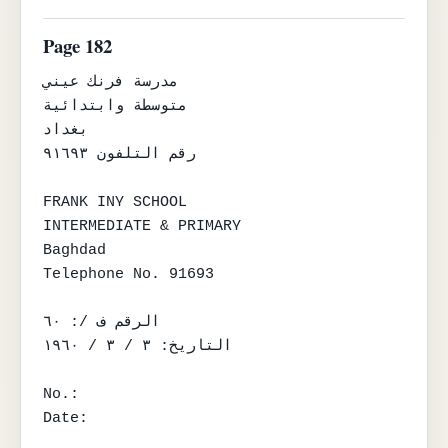
Page 182
مدرسة فرنك عيني

متوسطة وابتدائية

بغداد

رقم التلفون ٩١٦٩٣

FRANK INY SCHOOL

INTERMEDIATE & PRIMARY

Baghdad

Telephone No. 91693

الرقم ف /: ٦٠

التاريخ: ٣ / ٣ / ١٩٦٠

No.:

Date:
