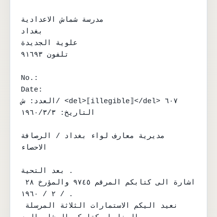
مدرسة شماش الاعدادية

بغداد

علوية الجديدة

تلفون ٩١٦٩٣

No.:

Date:

العدد: ش/ <del>⟦illegible⟧</del> ٦٠٧

التاريخ: ١٩٦٠/٣/٣

مديرية معارف لواء بغداد / الرصافة

الاحصاء

بعد التحية .

اشارة الى كتابكم المرقم ٩٧٤٥ والمؤرخ ٢٨ 
/ ٢ / ١٩٦٠ .

نعيد اليكم الاستمارات الثلاثة المرسلة 