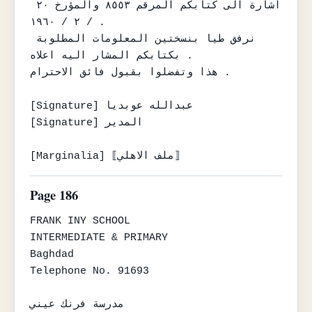
اشارة الى كتابكم المرقم ٨٥٥٣ والمؤرخ ٢٠ 
/ ٢ / ١٩٦٠ .

نرفق طيا بنسختين المعلومات المطلوبة 
بكتابكم المشار اليه اعلاه .

هذا وتفضلوا بقبول فائق الاحترام .

[Signature] عبدالله عوبديا

[Signature] المدير

[Marginalia] ⟦ملف الاهلي⟧
Page 186
FRANK INY SCHOOL

INTERMEDIATE & PRIMARY

Baghdad

Telephone No. 91693

مدرسة فرنك عيني
