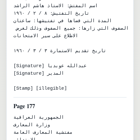
اسم المفتش: الاستاذ هاشم الراشد

تاريخ التفتيش: ٨ / ٢ / ١٩٦٠

المدة التي قضاها في تفتيشها: ساعتان

الصفوف التي زارها: جميع الصفوف وذلك لغرض 
الاطلاع على سير الامتحانات

تاريخ تقديم الاستمارة ٣ / ٣ / ١٩٦٠

[Signature] عبدالله عوبديا

[Signature] المدير

[Stamp] ⟦illegible⟧
Page 177
الجمهورية العراقية

وزارة المعارف

مفتشية المعارف العامة
