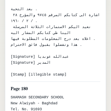
بعد التحية .

اشارة الى كتابكم المرقم ٩٧٤٥ والمؤرخ ٢٨ 
/ ٢ / ١٩٦٠ .

نعيد اليكم الاستمارات الثلاثة المرسلة 
الينا طي كتابكم المشار اليه

اعلاه بعد درج المعلومات المطلوبة فيها .

هذا وتفضلوا بقبول فائق الاحترام .

[Signature] عبدالله عوبديا

[Signature] المدير

[Stamp] ⟦illegible stamp⟧
Page 180
SHAMASH SECONDARY SCHOOL

New Alwiyah - Baghdad

Tel. No. 91693
