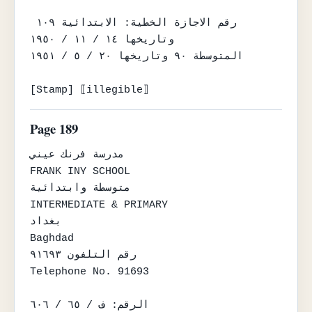
رقم الاجازة الخطية: الابتدائية ١٠٩ 
وتاريخها ١٤ / ١١ / ١٩٥٠

المتوسطة ٩٠ وتاريخها ٢٠ / ٥ / ١٩٥١

[Stamp] ⟦illegible⟧
Page 189
مدرسة فرنك عيني

FRANK INY SCHOOL

متوسطة وابتدائية

INTERMEDIATE & PRIMARY

بغداد

Baghdad

رقم التلفون ٩١٦٩٣

Telephone No. 91693

الرقم: ف / ٦٥ / ٦٠٦
