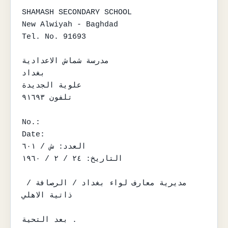
SHAMASH SECONDARY SCHOOL

New Alwiyah - Baghdad

Tel. No. 91693

مدرسة شماش الاعدادية

بغداد

علوية الجديدة

تلفون ٩١٦٩٣

No.:

Date:

العدد: ش / ٦٠١

التاريخ: ٢٤ / ٢ / ١٩٦٠

مديرية معارف لواء بغداد / الرصافة / 
ذاتية الاهلي

بعد التحية .
