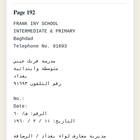
Page 192
FRANK INY SCHOOL

INTERMEDIATE & PRIMARY

Baghdad

Telephone No. 91693

مدرسة فرنك عيني

متوسطة وابتدائية

بغداد

رقم التلفون ٩١٦٩٣

No.:

Date:

الرقم: ف/ ٦٠

التاريخ: ١١ / ٢ / ١٩٦٠

مديرية معارف لواء بغداد / الرصافة
