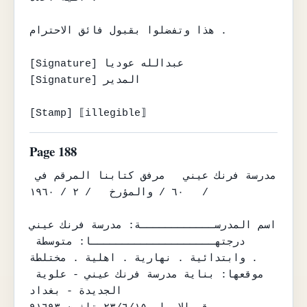
هذا وتفضلوا بقبول فائق الاحترام .

[Signature] عبدالله عوديا

[Signature] المدير

[Stamp] ⟦illegible⟧
Page 188
مدرسة فرنك عيني   مرفق كتابنا المرقم في 
/   ٦٠ / والمؤرخ   / ٢ / ١٩٦٠

اسم المدرســــــــــــة: مدرسة فرنك عيني

درجتهــــــــــــــــــــا: متوسطة 
وابتدائية . نهارية . اهلية . مختلطة .

موقعها: بناية مدرسة فرنك عيني - علوية 
الجديدة - بغداد
