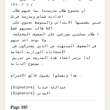
/ ١ / ١٩٦٠

ان مجموع طلاب مدرستنا بما فيهم طلاب 
اعدادية شماش ومدرسة فرنك

عيني بقسميها الابتدائي والمتوسط تحتوي على 
٥٥٦ طالب بضمنهم فقط

١٠ طلاب مسلمين موزعين على الصفوف المختلفة 
ولا يوجد احد منهم

في الصفوف المنتهية من الذين يشتركون في 
الامتحانات الوزارية العامة

لذا يرجى اعفاء هذه المدرسة من تدريس 
موضوع الديانة .

هذا وتفضلوا بقبول فائق الاحترام .

[Signature] عبدالله عيديا

[Signature] المدير
Page 185