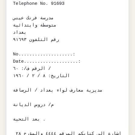
Telephone No. 91693

مدرسة فرنك عيني

متوسطة وابتدائية

بغداد

رقم التلفون ٩١٦٩٣

No....................:

Date....................:

الرقم ف/: ٦٠ /

التاريخ: ٨ / ٢ / ١٩٦٠

مديرية معارف لواء بغداد / الرصافة

م/ دروس الديانة

بعد التحية .

اشارة الى كتابكم المرقم ٤٤٤٤ والمؤرخ ٢٨ 