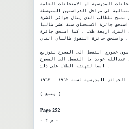
تحانات المدرسية او الامتحانات العامة
متتالية في مراحل الدراستين المتوسطة
ي تمنح للطالب الذي ينال جوائز الشرف
 استحق جائزة الاستحسان ستة عشر طالبا
 الشرف اربعة طلاب . كما استحق جائزة
 . واستحق جائزة التفوق طالبان اثنان .
اسون خضوري التفضل الى المسرح لتوزيع
ذ عبدالله عويد يا التفضل الى المسرح
ايضا لتهنئة الطلاب على ذلك .

١٠- الجوائز المدرسية لسنة ١٩٦٢ - ١٩٦٣ .

( يتبع )
Page 252
- ص ٢ -
