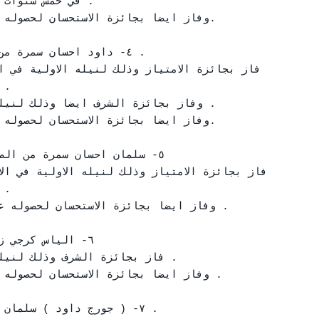
في خمس سنوات 

٤- داود احسان سمرة من

٥- سلمان احسان سمرة من ال

٦- الياس كرجي 

٧- ( جورج داود ) سلمان 
