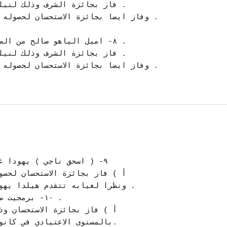
٨- اميل الياهو صالح من الص

٩- ( اسحق ناجي ) يهودا 

أ ) فاز بجائزة الاستحسان لحص

ونظرا لغيابه تتقدم هيلدا يهود

١٠- برمجيت

أ ) فاز بجائزة الاستحسان و
