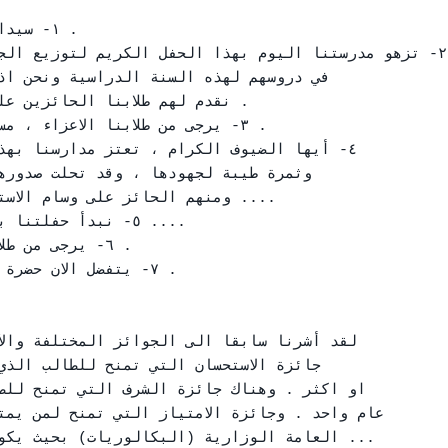
١- سيد

٢- تزهو مدرستنا اليوم بهذا الحفل الكريم لتوزيع ال

في دروسهم لهذه السنة الدراسية ونحن اذ

نقدم لهم طلابنا الحائزين عل

٣- يرجى من طلابنا الاعزاء ، م

٤- أيها الضيوف الكرام ، تعتز مدارسنا بهذ

وثمرة طيبة لجهودها ، وقد تحلت صدورهم

ومنهم الحائز على وسام الاستحس

٥- نبدأ حفلتنا با

٦- يرجى من ط

٧- يتفضل الان حضرة 

لقد أشرنا سابقا الى الجوائز المختلفة وال

جائزة الاستحسان التي تمنح للطالب الذي

او اكثر . وهناك جائزة الشرف التي تمنح للط

عام واحد . وجائزة الامتياز التي تمنح لمن يمت

العامة الوزارية (البكالوريات) بحيث يكون م
