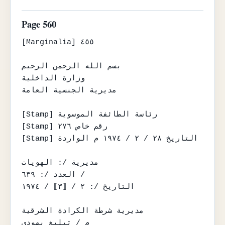
Page 560
[Marginalia] ٤٥٥

بسم الله الرحمن الرحيم

وزارة الداخلية

مديرية الجنسية العامة

[Stamp] رئاسة الطائفة الموسوية

[Stamp] رقم خاص ٢٧٦

[Stamp] التاريخ ٢٨ / ٢ / ١٩٧٤ م الواردة

مديرية /: الهويات

العدد /: ٦٣٩ /

التاريخ /: ٢ / ⟦٣⟧ / ١٩٧٤

مديرية شرطة الكرادة الشرقية

م / تبليغ يهودي
