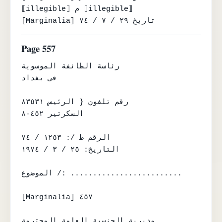
⟦illegible⟧ م ⟦illegible⟧

[Marginalia] تاريخ ٢٩ / ٧ / ٧٤
Page 557
رئاسة الطائفة الموسوية

في بغداد

رقم تلفون { الرئيس ٨٣٥٣١

السكرتير ٨٠٤٥٢

الرقم ط /: ١٢٥٣ / ٧٤

التاريخ: ٢٥ / ٣ / ١٩٧٤

الموضوع /: .........................

[Marginalia] ٤٥٧

مديرية الجنسية العامة المحترمة
