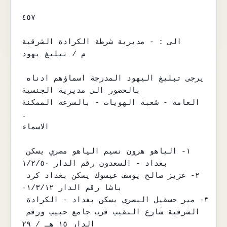
٤٥٧

الى : - مديرية شرطة الكرادة الشرقية

م / تبليغ يهود

يرجى تبليغ اليهود المدرجة اسماؤهم ادناه 
بالحضور الى مديرية الجنسية

العامة - شعبة الهويات - بالسرعة الممكنة 
.

الاسماء

١- الياهو هرون نسيم الياهو مصري يسكن 
بغداد - السعدون رقم الدار ١/٢/٥٠

٢- عزيز صالح يوسف عيسوك يسكن بغداد كرد 
باشا رقم الدار ٠١/٣/١٢

٣- مير حسقيل البصري يسكن بغداد - الكرادة 
الشرقية شارع النقيب قرب جامع حبيب ورقم 
الدار ١٥ هـ / ٢٩
