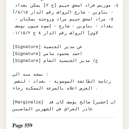
٤- موريس فراد اسحق حييم ⟦ج ٢⟧ يسكن بغداد 
- بتاوين - شارع الرواف رقم الدار ٨/١٥/أ

٥- مراد اسحق حييم مراد وزوجته يسكنان - 
بغداد - بتاوين - شارع - ⟦صوه سيون يوسف 
لاوي⟧ الرواف رقم الدار ٨ ج ٠١/١٥/٢

[Signature] عن مدير الجنسية

[Signature] احمد محمود سامي

[Signature] ع/ مدير الجنسية العام

نسخة منه الى :

رئاسة الطائفة الموسوية - بغداد - لنفس 
الغرض اعلاه بالسرعة الممكنة رجاء .

[Marginalia] ان ⟦حشير⟧ صالح يوسف كان قد 
غادر العراق في الشهرين الماضيين
Page 559