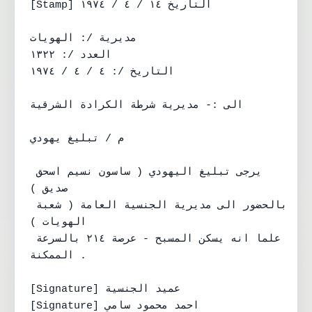
[Stamp] التاريخ ١٤ / ٤ / ١٩٧٤

مديرية /: الهويات

العدد /: ١٣٢٢

التاريخ /: ٤ / ٤ / ١٩٧٤

الى :- مديرية شرطة الكرادة الشرقية

م / تبليغ يهودي

يرجى تبليغ اليهودي ( ساسون نسيم اسحق 
صديق )

بالحضور الى مديرية الجنسية العامة ( شعبة 
الهويات )

علما انه يسكن المسبح - عرصة ٢١٤ بالسرعة 
الممكنة .

[Signature] عميد الجنسية

[Signature] احمد محمود سامي
