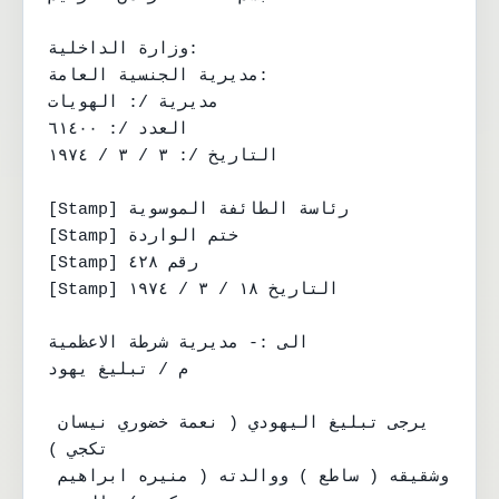
وزارة الداخلية:

مديرية الجنسية العامة:

مديرية /: الهويات

العدد /: ٦١٤٠٠

التاريخ /: ٣ / ٣ / ١٩٧٤

[Stamp] رئاسة الطائفة الموسوية

[Stamp] ختم الواردة

[Stamp] رقم ٤٢٨

[Stamp] التاريخ ١٨ / ٣ / ١٩٧٤

الى :- مديرية شرطة الاعظمية

م / تبليغ يهود

يرجى تبليغ اليهودي ( نعمة خضوري نيسان 
تكجي )

وشقيقه ( ساطع ) ووالدته ( منيره ابراهيم 