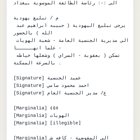
الى :-: رئاسة الطائفة الموسوية ببغداد

م / تبليغ يهودية

يرجى تبليغ اليهودية ( حبيبه ابراهيم عبد 
الله ) بالحضور

الى مديرية الجنسية العامة - شعبة الهويات 
- علما انهــــــا

تسكن ( بعقوبة - السراي ) وشغلها خياطه 
بالسرعة الممكنة .

[Signature] عميد الجنسية

[Signature] احمد محمود سامي

[Signature] ع/ مدير الجنسية العام

[Marginalia] ٤٥٨

[Marginalia] الهويات

[Marginalia] ⟦illegible⟧

[Marginalia] الى المفوضية - كافه ش 