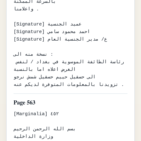
بالسرعة الممكنة

واعلامنا .

[Signature] عميد الجنسية

[Signature] احمد محمود سامي

[Signature] ع/ مدير الجنسية العام

نسخة منه الى :

رئاسة الطائفة الموسوية في بغداد / لنفس 
الغرض اعلاه اما بالنسبة

الى حسقيل حييم حسقيل شمش نرجو

تزويدنا بالمعلومات المتوفرة لديكم عنه .
Page 563
[Marginalia] ٤٥٢

بسم الله الرحمن الرحيم

وزارة الداخلية
