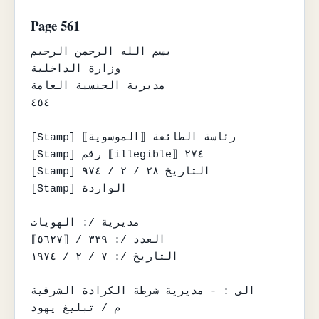
Page 561
بسم الله الرحمن الرحيم

وزارة الداخلية

مديرية الجنسية العامة

٤٥٤

[Stamp] رئاسة الطائفة ⟦الموسوية⟧

[Stamp] رقم ⟦illegible⟧ ٢٧٤

[Stamp] التاريخ ٢٨ / ٢ / ٩٧٤

[Stamp] الواردة

مديرية /: الهويات

العدد /: ٣٣٩ / ⟦٥٦٢٧⟧

التاريخ /: ٧ / ٢ / ١٩٧٤

الى : - مديرية شرطة الكرادة الشرقية

م / تبليغ يهود
