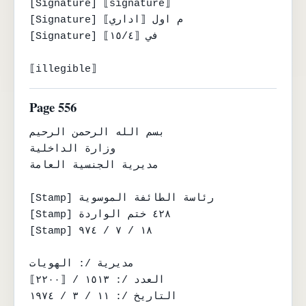
[Signature] ⟦signature⟧

[Signature] م اول ⟦اداري⟧

[Signature] في ⟦١٥/٤⟧

⟦illegible⟧
Page 556
بسم الله الرحمن الرحيم

وزارة الداخلية

مديرية الجنسية العامة

[Stamp] رئاسة الطائفة الموسوية

[Stamp] ٤٢٨ ختم الواردة

[Stamp] ١٨ / ٧ / ٩٧٤

مديرية /: الهويات

العدد /: ١٥١٣ / ⟦٢٢٠٠⟧

التاريخ /: ١١ / ٣ / ١٩٧٤
