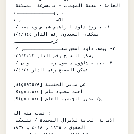
العامة - شعبة المهمات - بالسرعة الممكنة 
رجـــــــــــــاء .

الاســـــــــــــماء

١- باروخ داود ابراهيم شماس وشقيقه / 
يسكنان السعدون رقم الدار ١/٢/٦٤٤

كرجـــــــــــــي

٢- يوسف داود اسحق صفـــــــــــــير / 
يسكن المسبح رقم الدار ٠٣٥/٣/٢٣

٣- حبيبه شاؤول ساسون رجــــــــوان / 
تسكن المسبح رقم الدار ١/٤/٤٤

[Signature] عن مدير الجنسية

[Signature] احمد محمود ساس

[Signature] ع/ مدير الجنسية العام

نسخة منه الى :

الامانة العامة للاموال المجمدة / تتبعكم 
الحقوق / ١٨٣٥ ز ٤٠١٨ و ١٨٣٧
