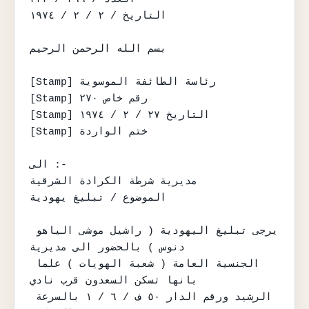
التاريخ / ٢ / ٢ / ١٩٧٤

بسم الله الرحمن الرحيم

[Stamp] رئاسة الطائفة الموسوية

[Stamp] رقم خاص ٢٧٠

[Stamp] التاريخ ٢٧ / ٢ / ١٩٧٤

[Stamp] ختم الواردة

الى :-

مديرية شرطة الكرادة الشرقية

الموضوع / تبليغ يهودية

يرجى تبليغ اليهودية ( راشيل موشى الياهو 
دنوس ) بالحضور الى مديرية

الجنسية العامة ( شعبة الهويات ) علما 
بانها تسكن السعدون قرب نادي

الرشيد ورقم الدار ٥٠ ف / ٦ / ١ بالسرعة 