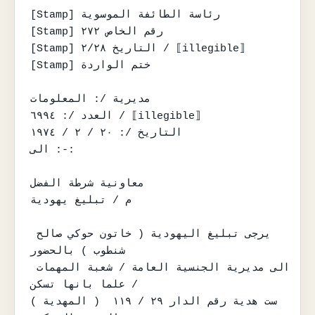
[Stamp] رئاسة الطائفة الموسوية

[Stamp] رقم الخاص ٢٧٢

[Stamp] التاريخ ٢/٢٨ / ⟦illegible⟧

[Stamp] ختم الواردة

مديرية /: المعلومات

العدد /: ٦٩٩٤ / ⟦illegible⟧

التاريخ /: ٢٠ / ٢ / ١٩٧٤

الى :-:

معاونية شرطة الفضل

م / تبليغ يهودية

يرجى تبليغ اليهودية ( خاتون حوكي صالح 
شنطوب ) بالحضور

الى مديرية الجنسية العامة / شعبة المهمات 
/ علما بانها تسكن

( المهدية ) ست هدية رقم الدار ٢٩ / ١١٩ 