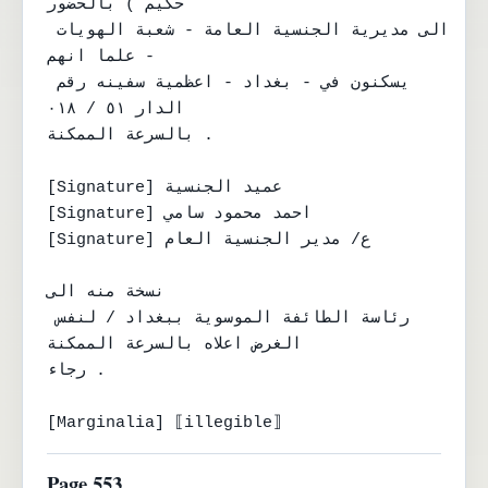
حكيم ) بالحضور

الى مديرية الجنسية العامة - شعبة الهويات 
- علما انهم

يسكنون في - بغداد - اعظمية سفينه رقم 
الدار ٥١ / ٠١٨

بالسرعة الممكنة .

[Signature] عميد الجنسية

[Signature] احمد محمود سامي

[Signature] ع/ مدير الجنسية العام

نسخة منه الى

رئاسة الطائفة الموسوية ببغداد / لنفس 
الغرض اعلاه بالسرعة الممكنة

رجاء .

[Marginalia] ⟦illegible⟧
Page 553