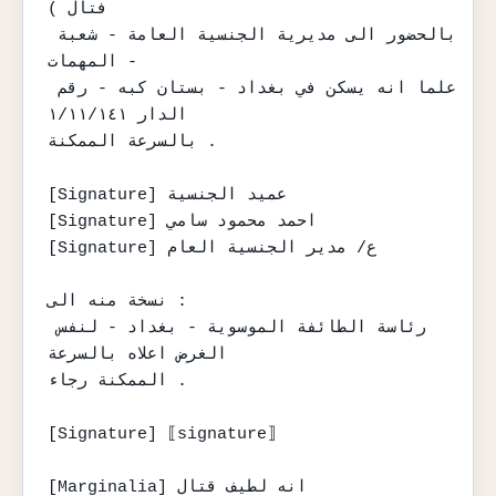
فتال )

بالحضور الى مديرية الجنسية العامة - شعبة 
المهمات -

علما انه يسكن في بغداد - بستان كبه - رقم 
الدار ١/١١/١٤١

بالسرعة الممكنة .

[Signature] عميد الجنسية

[Signature] احمد محمود سامي

[Signature] ع/ مدير الجنسية العام

نسخة منه الى :

رئاسة الطائفة الموسوية - بغداد - لنفس 
الغرض اعلاه بالسرعة

الممكنة رجاء .

[Signature] ⟦signature⟧

[Marginalia] انه لطيف قتال