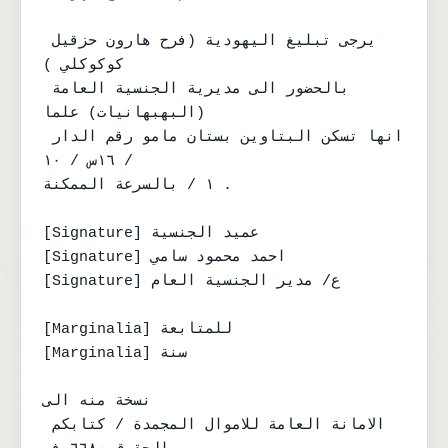
يرجى تبليغ اليهودية (فرح هارون حزقيل 
كوكوكلي )

بالحضور الى مديرية الجنسية العامة 
(البهبهانيات) علما

انها تسكن البتاوين بستان مامو رقم الدار 
١٦س / ١٠ /

١ / بالسرعة الممكنة .

[Signature] عميد الجنسية

[Signature] احمد محمود سامي

[Signature] ع/ مدير الجنسية العام

[Marginalia] للمتابعة

[Marginalia] سنة

نسخة منه الى

الامانة العامة للاموال المجمدة / كتابكم 