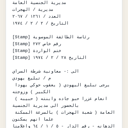
مديرية الجنسية العامة

مديرية / الهجرات

العدد / ١٢٦١ / ٢٠٦٧

التاريخ / ٢ / ٢ / ١٩٧٤

[Stamp] رئاسة الطائفة الموسوية

[Stamp] رقم خاص ٢٧٢

[Stamp] ختم الواردة

[Stamp] التاريخ ٢٨ / ٢ / ١٩٧٤

الى :- معاونية شرطة السراي

م / تبليغ يهودي

يرجى تبليغ اليهودي ( يعقوب حوكي يهودا 
الكبير ) وزوجته

انعام عزرا حبو جاده وابنته ( حبيبه ) 
بالحضور الى مديرية الجنسية

العامة ( شعبة الهجرات ) بالسرعة الممكنة 
علما انهم يسكنون

الدهانه - رقم الدار - ٥ / ١ / ٦٤ واعلامنا 