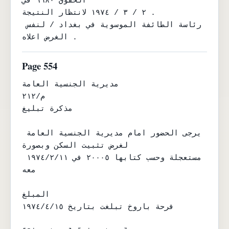
الحقوق ٦٦٨٠ في

٢ / ٣ / ١٩٧٤ لانتظار النتيجة .

رئاسة الطائفة الموسوية في بغداد / لنفس 
الغرض اعلاه .
Page 554
مديرية الجنسية العامة

م/٢١٢

مذكرة تبليغ

يرجى الحضور امام مديرية الجنسية العامة 
لغرض تثبيت السكن وبصورة

مستعجلة وحسب كتابها ٢٠٠٠٥ في ١٩٧٤/٢/١١ 
معه

المبلغ

فرحة باروخ تبلغت بتاريخ ١٩٧٤/٤/١٥
