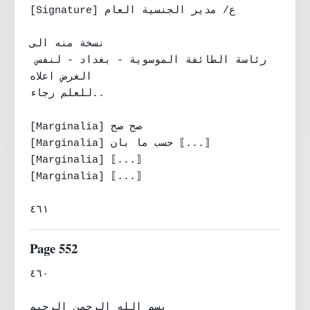
[Signature] ع/ مدير الجنسية العام

نسخة منه الى

رئاسة الطائفة الموسوية - بغداد - لنفس 
الغرض اعلاه

للعلم رجاء..

[Marginalia] صح صح

[Marginalia] حسب ما بان ⟦...⟧

[Marginalia] ⟦...⟧

[Marginalia] ⟦...⟧

٤٦١
Page 552
٤٦٠

بسم الله الرحمن الرحيم
