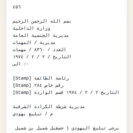
٤٥٦

بسم الله الرحمن الرحيم

وزارة الداخلية

مديرية الجنسية العامة

مديرية / المهمات

العدد / ٨٣٦٠ / مهمات

التاريخ / ٢ / ٢ / ١٩٧٤

الى :-

[Stamp] رئاسة الطائفة

[Stamp] رقم خاص ٢٨٤

[Stamp] التاريخ ٢ / ٢ / ١٩٧٤ قسم الواردة

مديرية شرطة الكرادة الشرقية

م / تبليغ يهودي

يرجى تبليغ اليهودي ( حسقيل شميل بن شميل 