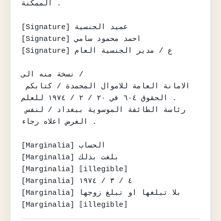
الممكنة .

[Signature] عميد الجنسية

[Signature] احمد محمود سامي

[Signature] ع / مدير الجنسية العام

نسخة منه الى /

الامانة العامة للاموال المجمدة / كتابكم 
الحقوق ٦٠٤ في ٢٠ / ٢ / ١٩٧٤ للعلم .

رئاسة الطائفة الموسوية ببغداد / لنفس 
الغرض اعلاه رجاء .

[Marginalia] الحساب

[Marginalia] بلغت بذلك

[Marginalia] ⟦illegible⟧

[Marginalia] ٤ / ٣ / ١٩٧٤

[Marginalia] بلا تبلغها او تبلغ زوجها

[Marginalia] ⟦illegible⟧