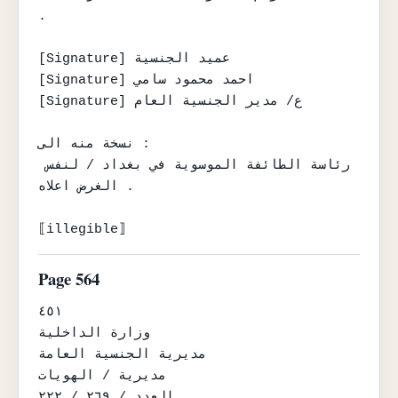
.

[Signature] عميد الجنسية

[Signature] احمد محمود سامي

[Signature] ع/ مدير الجنسية العام

نسخة منه الى :

رئاسة الطائفة الموسوية في بغداد / لنفس 
الغرض اعلاه .

⟦illegible⟧
Page 564
٤٥١

وزارة الداخلية

مديرية الجنسية العامة

مديرية / الهويات

العدد / ٢٦٩ / ٢٢٢
