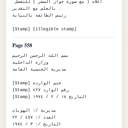
اعلاه ( مع صورة جواز السفر ) للتفضل 
بالعلم مع التقدير .

رئيس الطائفة بالنيابة

[Stamp] ⟦illegible stamp⟧
Page 558
بسم الله الرحمن الرحيم

وزارة الداخلية

مديرية الجنسية العامة

[Stamp] ختم الواردة

[Stamp] رقم الوارد ٤٢٧

[Stamp] التاريخ ١٨ / ٢ / ١٩٧٤

مديرية /: الهويات

العدد /: ٤٥٧ / ٢٢

التاريخ /: ٣ / ١٩٧٤
