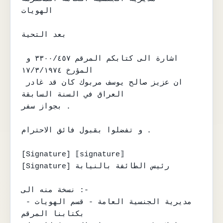
الهويات

بعد التحية

اشارة الى كتابكم المرقم ٣٣٠٠/٤٥٧ و 
المؤرخ ١٧/٣/١٩٧٤

ان عزيز صالح يوسف مربوك كان قد غادر 
العراق في السنة السابقة

بجواز سفر .

و تفضلوا بقبول فائق الاحترام .

[Signature] ⟦signature⟧

[Signature] رئيس الطائفة بالنيابة

نسخة منه الى :-

مديرية الجنسية العامة - قسم الهويات - 
بكتابنا المرقم
