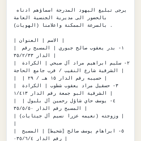
يرجى تبليغ اليهود المدرجة اسماؤهم ادناه 
بالحضور الى مديرية الجنسية العامة

(الهويات) بالسرعة الممكنة واعلامنا .

| الاسم | العنوان |

| ١- بدر يعقوب صالح جبوري | المسبح رقم 
الدار ٣٥/٢/٣٣ |

| ٢- سليم ابراهيم مراد آل صبحي | الكرادة 
الشرقية شارع النقيب / قرب جامع الحاجة |

|  | حسيبه رقم الدار ١٥ هـ / ٢٩ |

| ٣- حسقيل مراد يعقوب شطوب | الكرادة 
الشرقية البو جمعة رقم الدار ١/٤١٣ |

| ٤- يوسف حاي شاؤل رحمين آل بلبول | 
المسبح رقم الدار ٣٥/٥/٥٠ |

| وزوجته (نعيمه عزرا نسيم آل جيتايات) |  
|

| ٥- ابراهام يوسف صالح ⟦شحيط⟧ | المسبح 
رقم الدار ٠٣٥/٦/٤ |
