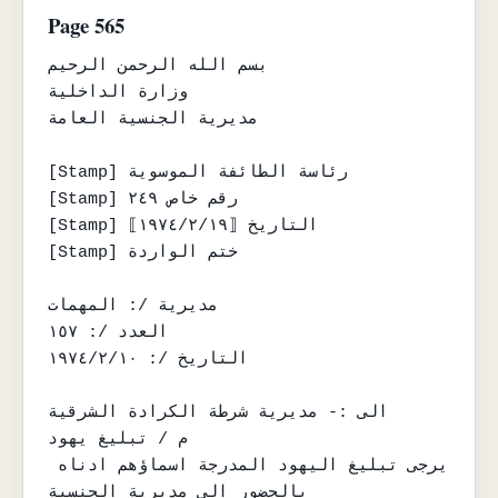
Page 565
بسم الله الرحمن الرحيم

وزارة الداخلية

مديرية الجنسية العامة

[Stamp] رئاسة الطائفة الموسوية

[Stamp] رقم خاص ٢٤٩

[Stamp] التاريخ ⟦١٩٧٤/٢/١٩⟧

[Stamp] ختم الواردة

مديرية /: المهمات

العدد /: ١٥٧

التاريخ /: ١٩٧٤/٢/١٠

الى :- مديرية شرطة الكرادة الشرقية

م / تبليغ يهود

يرجى تبليغ اليهود المدرجة اسماؤهم ادناه 
بالحضور الى مديرية الجنسية
