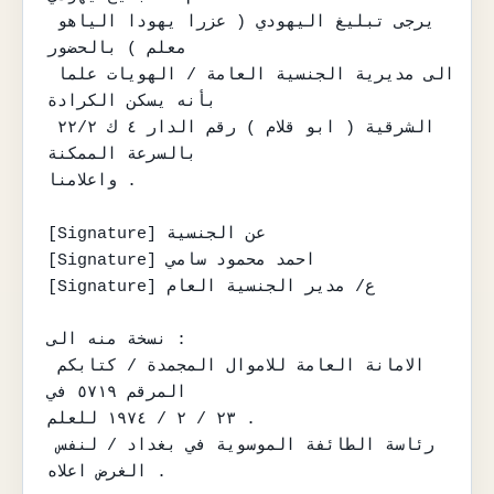
يرجى تبليغ اليهودي ( عزرا يهودا الياهو 
معلم ) بالحضور

الى مديرية الجنسية العامة / الهويات علما 
بأنه يسكن الكرادة

الشرقية ( ابو قلام ) رقم الدار ٤ ك ٢٢/٢ 
بالسرعة الممكنة

واعلامنا .

[Signature] عن الجنسية

[Signature] احمد محمود سامي

[Signature] ع/ مدير الجنسية العام

نسخة منه الى :

الامانة العامة للاموال المجمدة / كتابكم 
المرقم ٥٧١٩ في

٢٣ / ٢ / ١٩٧٤ للعلم .

رئاسة الطائفة الموسوية في بغداد / لنفس 
الغرض اعلاه .