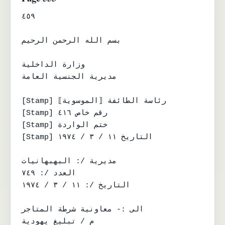
٤٥٩

بسم الله الرحمن الرحيم

وزارة الداخلية

مديرية الجنسية العامة

[Stamp] رئاسة الطائفة ⟦الموسوية⟧

[Stamp] رقم خاص ٤١٦

[Stamp] ختم الواردة

[Stamp] التاريخ ١١ / ٣ / ١٩٧٤

مديرية /: البهبهانيات

العدد /: ٧٤٩

التاريخ /: ١١ / ٣ / ١٩٧٤

الى :- معاونية شرطة المتاجر

م / تبليغ يهودية
