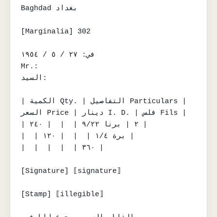
Baghdad بغداد

[Marginalia] 302

في: ٢٧ / ٥ / ١٩٥٤

Mr.:

السيد:

| الكمية Qty. | التفاصيل Particulars | 
السعر Price | دينار I. D. | فلس Fils |

| ٢ | برنا ٩/٢٢ |  |  | ٢٤٠ |

|  | برة ١/٤ |  |  | ١٢٠ |

|  |  |  |  | ٣٦٠ |

[Signature] ⟦signature⟧

[Stamp] ⟦illegible⟧
