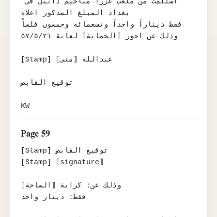
استلمت من ملعب عزرا مناحيم دانيل في 
بغداد المبلغ المذكور اعلاه

فقط ديناراً واحداً وتسعمائة وخمسون فلساً

وذلك عن اجور ⟦الحماية⟧ لغاية ٥٧/٥/٢١

[Stamp] ⟦متى⟧ عبدالله

توقيع القابض

KW
Page 59
[Stamp] توقيع القابض

[Stamp] ⟦signature⟧

وذلك عن: كراية ⟦الساحة⟧

فقط: دينار واحد
