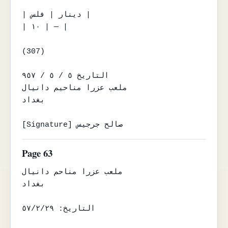
| دينار | فلس |

| ١٠ | — |

(307)

التاريخ ٥ / ٥ / ٩٥٧

ملعب عزرا مناحيم دانيال

بغداد

[Signature] صالح جرجيس
Page 63
ملعب عزرا مناحم دانيال

بغداد

التاريخ: ٥٧/٢/٢٩
