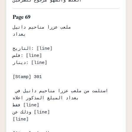
الغلط والسهو مرجوع للطرفين
Page 69
ملعب عزرا مناحيم دانيل

بغداد

التاريخ: ⟦line⟧

فلس: ⟦line⟧

دينار: ⟦line⟧

[Stamp] 301

استلمت من ملعب عزرا مناحيم دانيل في 
بغداد المبلغ المذكور اعلاه

فقط ⟦line⟧

وذلك عن ⟦line⟧

⟦line⟧
