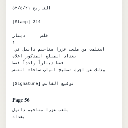
التاريخ ٥٢/٥/٢١

[Stamp] 314

فلس      دينار

١

استلمت من ملعب عزرا مناحيم دانيل في 
بغداد المبلغ المذكور اعلاه

فقط ديناراً واحداً فقط

وذلك عن اجرة تصليح ابواب ساحات التنس

[Signature] توقيع القابض
Page 56
ملعب عزرا مناحيم دانيل

بغداد
