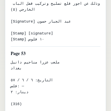
وذلك عن اجور قلع تصليح وتركيب قفل الباب 
الخارجي (٥)

[Signature] عبد الجبار حسون

[Stamp] ⟦signature⟧

[Stamp] ١٠ فلوس
Page 53
ملعب عزرا مناحيم دانيل

بغداد

التاريخ: ٦ / ٦ / ٥٧

فلس: —

دينار: ٢

(316)
