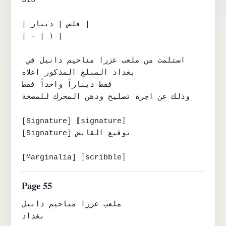
315

| فلس | دينار |

| - | ١ |

استلمت من ملعب عزرا مناحيم دانيل في 
بغداد المبلغ المذكور اعلاه

فقط ديناراً واحداً فقط

وذلك عن اجرة تصليح ودهن المحرك للمضخة

[Signature] ⟦signature⟧

[Signature] توقيع القابض

[Marginalia] ⟦scribble⟧
Page 55
ملعب عزرا مناحيم دانيل

بغداد
