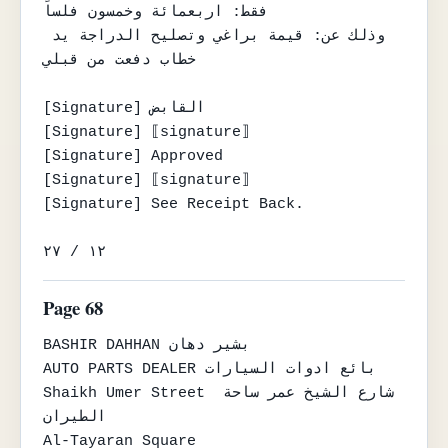
فقط: اربعمائة وخمسون فلساً

وذلك عن: قيمة براغي وتصليح الدراجة يد 
خطاب دفعت من قبلي

[Signature] القابض

[Signature] ⟦signature⟧

[Signature] Approved

[Signature] ⟦signature⟧

[Signature] See Receipt Back.

١٢ / ٢٧
Page 68
BASHIR DAHHAN بشير دهان

AUTO PARTS DEALER بائع ادوات السيارات

Shaikh Umer Street شارع الشيخ عمر ساحة 
الطيران

Al-Tayaran Square
