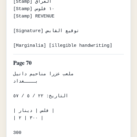
[Stamp] العراق

[Stamp] ١٠ فلوس

[Stamp] REVENUE

[Signature] توقيع القابض

[Marginalia] ⟦illegible handwriting⟧
Page 70
ملعب عزرا مناحيم دانيل

بــــغداد

التاريخ: ٢٢ / ٥ / ٥٧

| فلس | دينار |

| ٣٠٠ | ٢ |

300
