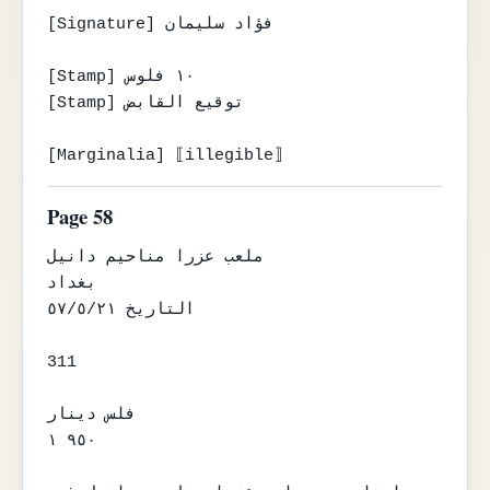
[Signature] فؤاد سليمان

[Stamp] ١٠ فلوس

[Stamp] توقيع القابض

[Marginalia] ⟦illegible⟧
Page 58
ملعب عزرا مناحيم دانيل

بغداد

التاريخ ٥٧/٥/٢١

311

فلس دينار

٩٥٠ ١
