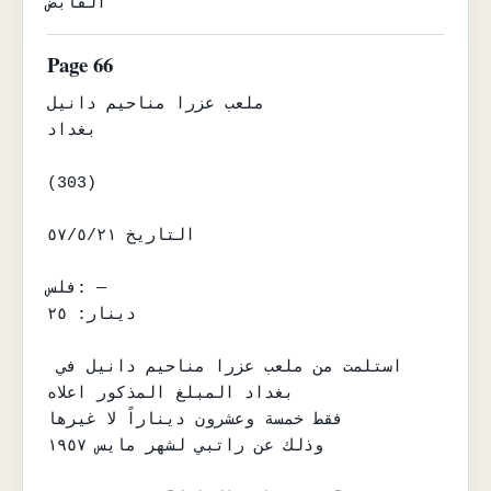
القابض
Page 66
ملعب عزرا مناحيم دانيل

بغداد

(303)

التاريخ ٥٧/٥/٢١

فلس: —

دينار: ٢٥

استلمت من ملعب عزرا مناحيم دانيل في 
بغداد المبلغ المذكور اعلاه

فقط خمسة وعشرون ديناراً لا غيرها

وذلك عن راتبي لشهر مايس ١٩٥٧
