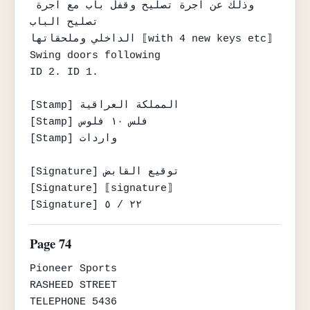
وذلك عن اجرة تصليح وقفل باب مع اجرة 
تصليح الباب

الداخلي وملحقاتها ⟦with 4 new keys etc⟧

Swing doors following

ID 2. ID 1.

[Stamp] المملكة العراقية

[Stamp] فلس ١٠ فلوس

[Stamp] واردات

[Signature] توقيع القابض

[Signature] ⟦signature⟧

[Signature] ٢٢ / ٥
Page 74
Pioneer Sports

RASHEED STREET

TELEPHONE 5436
