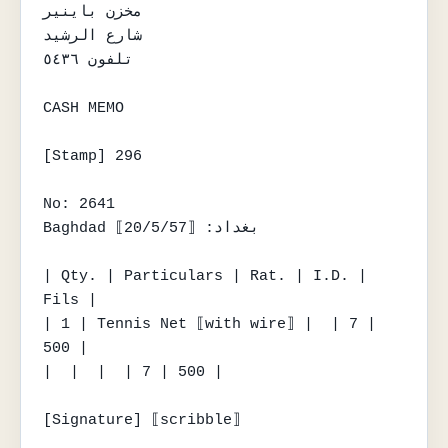
مخزن باينير

شارع الرشيد

تلفون ٥٤٣٦

CASH MEMO

[Stamp] 296

No: 2641

Baghdad بغداد: ⟦20/5/57⟧

| Qty. | Particulars | Rat. | I.D. | 
Fils |

| 1 | Tennis Net ⟦with wire⟧ |  | 7 | 
500 |

|  |  |  | 7 | 500 |

[Signature] ⟦scribble⟧
