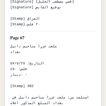
[Signature] ⟦قصي مصطفى الخليل⟧

[Signature] توقيع القابض

[Stamp] العراق

[Stamp] ٢٠ فلس
Page 67
ملعب عزرا مناحيم دانيل

بغداد

التاريخ: ٥٧/٥/٢٥

فلس: ٤٥٠

دينار: -

[Stamp] 302

استلمت من: ملعب عزرا مناحيم دانيل في 
بغداد المبلغ المذكور اعلاه
