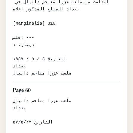
استلمت من ملعب عزرا مناحم دانيال في 
بغداد المبلغ المذكور اعلاه

[Marginalia] 310

فلس: ---

دينار: ١

التاريخ ٥ / ٥ / ١٩٥٧

بغداد

ملعب عزرا مناحم دانيال
Page 60
ملعب عزرا مناحم دانيال

بغداد

التاريخ ٥٧/٥/٢٢
