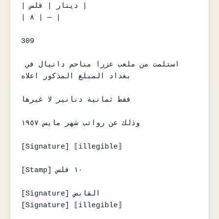
| دينار | فلس |

| ٨ | — |

309

استلمت من ملعب عزرا مناحم دانيال في 
بغداد المبلغ المذكور اعلاه

فقط ثمانية دنانير لا غيرها

وذلك عن رواتب شهر مايس ١٩٥٧

[Signature] ⟦illegible⟧

[Stamp] ١٠ فلس

[Signature] القابض

[Signature] ⟦illegible⟧