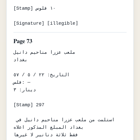
[Stamp] ١٠ فلوس

[Signature] ⟦illegible⟧
Page 73
ملعب عزرا مناحيم دانيل

بغداد

التاريخ: ٢٢ / ٥ / ٥٧

فلس: —

دينار: ٣

[Stamp] 297

استلمت من ملعب عزرا مناحيم دانيل في 
بغداد المبلغ المذكور اعلاه

فقط ثلاثة دنانير لا غيرها
