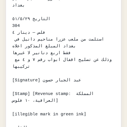
بغداد

التاريخ ٥١/٥/٢٩

304

فلس — دينار ٤

استلمت من ملعب عزرا مناحيم دانيل في 
بغداد المبلغ المذكور اعلاه

فقط اربع دنانير لا غيرها

وذلك عن تصليح اقفال ابواب رقم ٧ و ٤ مع 
تركيبها

[Signature] عبد الجبار حسون

[Stamp] ⟦Revenue stamp: المملكة 
العراقية، ١٠ فلوس⟧

⟦illegible mark in green ink⟧
