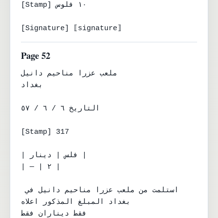
[Stamp] ١٠ فلوس

[Signature] ⟦signature⟧
Page 52
ملعب عزرا مناحيم دانيل

بغداد

التاريخ ٦ / ٦ / ٥٧

[Stamp] 317

| فلس | دينار |

| — | ٢ |

استلمت من ملعب عزرا مناحيم دانيل في 
بغداد المبلغ المذكور اعلاه

فقط ديناران فقط
