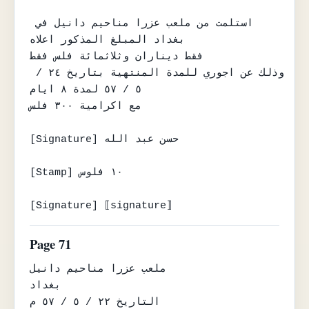
استلمت من ملعب عزرا مناحيم دانيل في 
بغداد المبلغ المذكور اعلاه

فقط ديناران وثلاثمائة فلس فقط

وذلك عن اجوري للمدة المنتهية بتاريخ ٢٤ / 
٥ / ٥٧ لمدة ٨ ايام

مع اكرامية ٣٠٠ فلس

[Signature] حسن عبد الله

[Stamp] ١٠ فلوس

[Signature] ⟦signature⟧
Page 71
ملعب عزرا مناحيم دانيل

بغداد

التاريخ ٢٢ / ٥ / ٥٧ م
