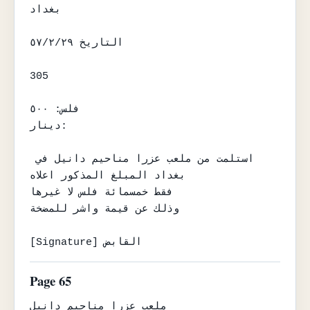
بغداد

التاريخ ٥٧/٢/٢٩

305

فلس: ٥٠٠

دينار:

استلمت من ملعب عزرا مناحيم دانيل في 
بغداد المبلغ المذكور اعلاه

فقط خمسمائة فلس لا غيرها

وذلك عن قيمة واشر للمضخة

[Signature] القابض
Page 65
ملعب عزرا مناحيم دانيل
