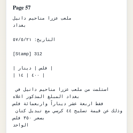
Page 57
ملعب عزرا مناحيم دانيل

بغداد

التاريخ: ٥٧/٥/٢١

[Stamp] 312

| فلس | دينار |

| ٤٠٠ | ١٤ |

استلمت من ملعب عزرا مناحيم دانيل في 
بغداد المبلغ المذكور اعلاه

فقط اربعة عشر ديناراً واربعمائة فلس

وذلك عن قيمة تصليح ٤٤ كرسي مع تبديل كتان 
بسعر ٣٥٠ فلس

الواحد
