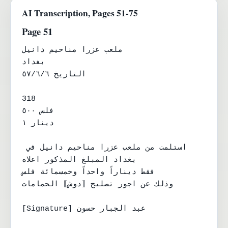
AI Transcription, Pages 51-75
Page 51
ملعب عزرا مناحيم دانيل

بغداد

التاريخ ٥٧/٦/٦

318

فلس ٥٠٠

دينار ١

استلمت من ملعب عزرا مناحيم دانيل في 
بغداد المبلغ المذكور اعلاه

فقط ديناراً واحداً وخمسمائة فلس

وذلك عن اجور تصليح ⟦دوش⟧ الحمامات

[Signature] عبد الجبار حسون
