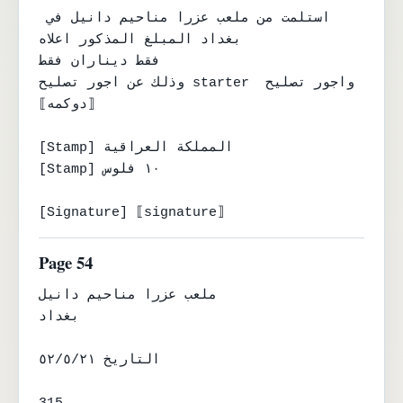
استلمت من ملعب عزرا مناحيم دانيل في 
بغداد المبلغ المذكور اعلاه

فقط ديناران فقط

وذلك عن اجور تصليح starter واجور تصليح 
⟦دوكمه⟧

[Stamp] المملكة العراقية

[Stamp] ١٠ فلوس

[Signature] ⟦signature⟧
Page 54
ملعب عزرا مناحيم دانيل

بغداد

التاريخ ٥٢/٥/٢١
