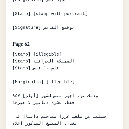
[Marginalia] مجيد حلق

[Stamp] ⟦stamp with portrait⟧

[Signature] توقيع القابض
Page 62
[Stamp] ⟦illegible⟧

[Stamp] المملكة العراقية

[Stamp] فلس ١٠ فلس

[Marginalia] ⟦illegible⟧

وذلك عن: اجور تنس لشهر ⟦آيار⟧ ٩٥٧

فقط: عشرة دنانير لا غيرها

استلمت من ملعب عزرا مناحيم دانيال في 
بغداد المبلغ المذكور اعلاه
