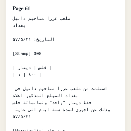
Page 61
ملعب عزرا مناحيم دانيل

بغداد

التاريخ: ٥٧/٥/٢١

[Stamp] 308

| فلس | دينار |

| ٨٠٠ | ١ |

استلمت من ملعب عزرا مناحيم دانيل في 
بغداد المبلغ المذكور اعلاه

فقط دينار "واحد" وثمانمائة فلس

وذلك عن اجوري لمدة ستة ايام الى غاية 
٥٧/٥/٢١
