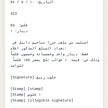
التاريخ: ١٠ / ٥ / ٥٤

313

فلس: ٥٥٠

دينار: ١

استلمت من ملعب عزرا مناحيم دانيل في 
بغداد المبلغ المذكور اعلاه:

فقط: دينار واحد وخمسمائة وخمسون فلساً

وذلك عن: قيمة ١٠ قوالب ثلج بسعر ١٥٥ فلساً 
للواحد

[Signature] جلوب ربيع

[Stamp] ⟦stamp⟧

[Stamp] ١٠ فلوس

[Stamp] ⟦illegible signature⟧