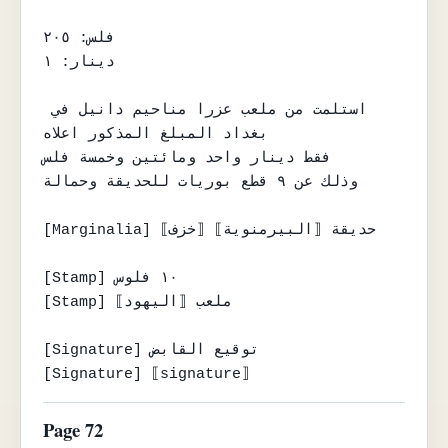
فلس: ٢٠٥

دينار: ١

استلمت من ملعب عزرا مناحيم دانيل في 
بغداد المبلغ المذكور اعلاه

فقط دينار واحد ومائتين وخمسة فلس

وذلك عن ٩ قطع بوريات للحديقة وحمالة

[Marginalia] ⟦خزف⟧ حديقة ⟦البيرمنوية⟧

[Stamp] ١٠ فلوس

[Stamp] ملعب ⟦اليهود⟧

[Signature] توقيع القابض

[Signature] ⟦signature⟧
Page 72