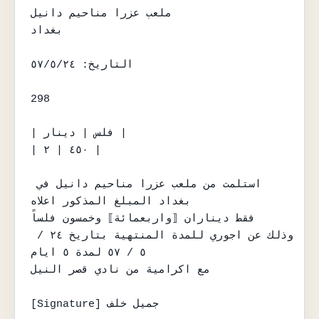
ملعب عزرا مناحيم دانيل

بغداد

التاريخ: ٥٧/٥/٢٤

298

| فلس | دينار |

| ٤٥٠ | ٢ |

استلمت من ملعب عزرا مناحيم دانيل في 
بغداد المبلغ المذكور اعلاه

فقط ديناران ⟦واربعمائة⟧ وخمسون فلساً

وذلك عن اجوري للمدة المنتهية بتاريخ ٢٤ / 
٥ / ٥٧ لمدة ٥ ايام

مع اكرامية من نادي قصر النيل

[Signature] جميل خلف
