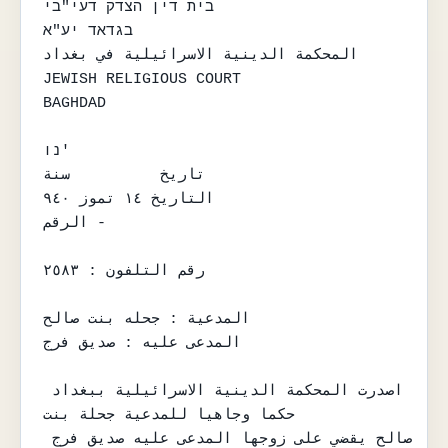
בית דין הצדק דעי"בי

בגדאד יע"א

المحكمة الدينية الاسرائيلية في بغداد

JEWISH RELIGIOUS COURT

BAGHDAD

נו'

تاريخ          سنة

التاريخ ١٤ تموز ٩٤٠

الرقم -

رقم التلفون : ٢٥٨٣

المدعية : جحله بنت صالح

المدعى عليه : صديق فرج

اصدرت المحكمة الدينية الاسرائيلية ببغداد 
حكما وجاهيا للمدعية جحلة بنت

صالح يقضي على زوجها المدعى عليه صديق فرج 