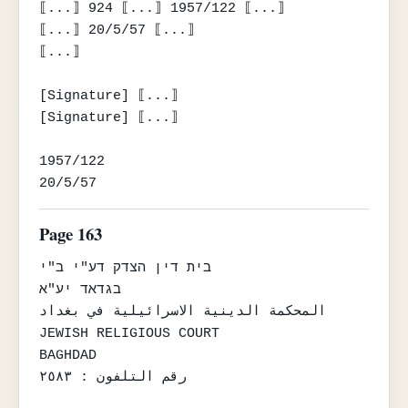
⟦...⟧ 924 ⟦...⟧ 1957/122 ⟦...⟧

⟦...⟧ 20/5/57 ⟦...⟧

⟦...⟧

[Signature] ⟦...⟧

[Signature] ⟦...⟧

1957/122

20/5/57
Page 163
בית דין הצדק דע"י ב"י

בגדאד יע"א

المحكمة الدينية الاسرائيلية في بغداد

JEWISH RELIGIOUS COURT

BAGHDAD

رقم التلفون : ٢٥٨٣
