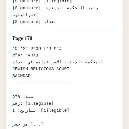
[Signature] ⟦illegible⟧

[Signature] رئيس المحكمة الدينية 
الاسرائيلية

[Signature] بغداد
Page 170
בית דין הצדק דעייפי

בגדאד יע"א

المحكمة الدينية الاسرائيلية في بغداد

JEWISH RELIGIOUS COURT

BAGHDAD

------------------------

سنة: ٥٦٩

رقم: ⟦illegible⟧

التاريخ: ٤ ⟦illegible⟧

من حضر ⟦...⟧
