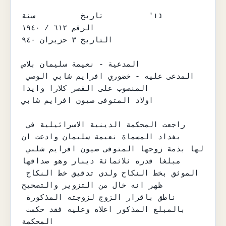
נו'          تاريخ          سنة

الرقم ٦١٢ / ١٩٤٠

التاريخ ٣ حزيران ٩٤٠

المدعية - نعيمة سليمان بلاص

المدعى عليه - خضوري افرايم شابي الوصي 
المنصوب على القصر كلارا وايدا

اولاد المتوفى صيون افرايم شابي

راجعت المحكمة الدينية الاسرائيلية في 
بغداد المسماة نعيمة سليمان وادعت ان

لها بذمة زوجها المتوفى صيون افرايم شلبي 
مبلغا قدره ثلاثمائة دينار وهو صداقها

الموثق بخط النكاح ولدى تدقيق خط النكاح 
ظهر انه خال من التزوير والتصحيح

ناطق باقرار الزوج لزوجته المذكورة 
بالمبلغ المذكور اعلاه وعليه فقد حكمت 
المحكمة
