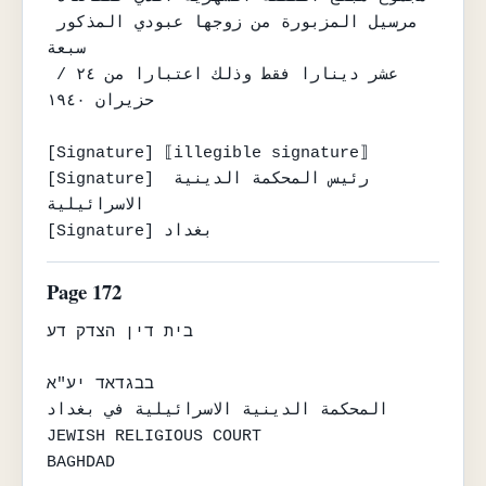
مرسيل المزبورة من زوجها عبودي المذكور 
سبعة

عشر دينارا فقط وذلك اعتبارا من ٢٤ / 
حزيران ١٩٤٠

[Signature] ⟦illegible signature⟧

[Signature] رئيس المحكمة الدينية 
الاسرائيلية

[Signature] بغداد
Page 172
בית דין הצדק דע

בבגדאד יע"א

المحكمة الدينية الاسرائيلية في بغداد

JEWISH RELIGIOUS COURT

BAGHDAD
