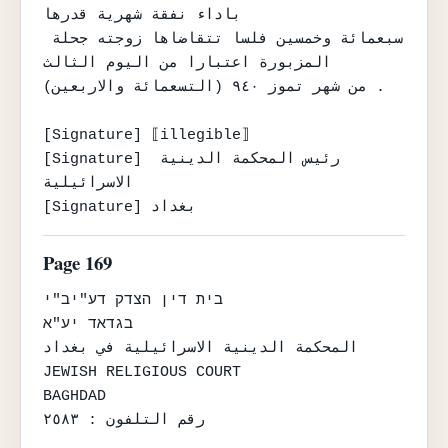
باداء نفقة شهرية قدرها

سبعمائة وخمسين فلسا تتقاضاها زوجته جحلة 
المزبورة اعتبارا من اليوم الثالث

من شهر تموز ٩٤٠ (التسعمائة والاربعين) .

[Signature] ⟦illegible⟧

[Signature] رئيس المحكمة الدينية 
الاسرائيلية

[Signature] بغداد
Page 169
בית דין הצדק דע"יב"י

בגדאד יע"א

المحكمة الدينية الاسرائيلية في بغداد

JEWISH RELIGIOUS COURT

BAGHDAD

رقم التلفون : ٢٥٨٣
