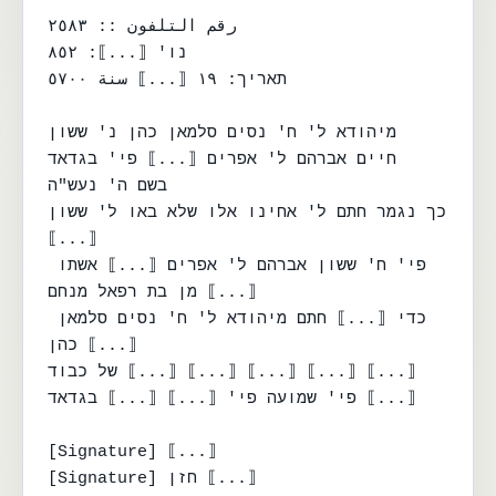
رقم التلفون :: ٢٥٨٣

נו' ⟦...⟧: ٨٥٢

תאריך: ١٩ ⟦...⟧ سنة ٥٧٠٠

מיהודא ל' ח' נסים סלמאן כהן נ' ששון

חיים אברהם ל' אפרים ⟦...⟧ פי' בגדאד

בשם ה' נעש"ה

כך נגמר חתם ל' אחינו אלו שלא באו ל' ששון 
⟦...⟧

פי' ח' ששון אברהם ל' אפרים ⟦...⟧ אשתו 
⟦...⟧ מן בת רפאל מנחם

כדי ⟦...⟧ חתם מיהודא ל' ח' נסים סלמאן 
כהן ⟦...⟧

של כבוד ⟦...⟧ ⟦...⟧ ⟦...⟧ ⟦...⟧ ⟦...⟧

פי' שמועה פי' ⟦...⟧ ⟦...⟧ בגדאד ⟦...⟧

[Signature] ⟦...⟧

[Signature] חזן ⟦...⟧