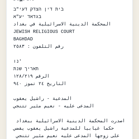
בית דין הצדק דעי"ב

בגדאד יע"א

المحكمة الدينية الاسرائيلية في بغداد

JEWISH RELIGIOUS COURT

BAGHDAD

رقم التلفون : ٢٥٨٣

נו'

תאריך שנת

الرقم ١٢٨/٢١٩

التاريخ ٢٤ تموز ٩٤٠

المدعية - راشيل يعقوب

المدعى عليه - نعيم مئير تتنجي

اصدرت المحكمة الدينية الاسرائيلية ببغداد 
حكما غيابيا للمدعية راشيل يعقوب يقضي

على زوجها المدعى عليه نعيم مئير تتنجي 