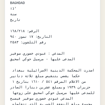
BAGHDAD

נו'

سنة

تاريخ

الرقم: ١٦٨/٢١٨

التاريخ: ١٧ تموز ٩٤٠

رقم التلفون: ٢٥٨٣

المدعي : عبودي خضوري سوفير

المدعى عليها - مرسيل حوكي اسحيق

اصدرت المحكمة الدينية الاسرائيلية ببغداد 
حكما يقضي بتنقيص مبلغ ثلاثة دنانير

من الاعلام المرقم ٥٤١ / ١٦١٠ بتاريخ ١ 
حزيران ١٩٣٩ وبمبلغ عشرين دينارا الصادر

للمدعى عليها مرسيل حوكي اسحيق على زوجها 
المدعي عبودي خضوري سوفير فيصبح

مجموع مبلغ النفقة الشهرية الذي تتقاضاه 