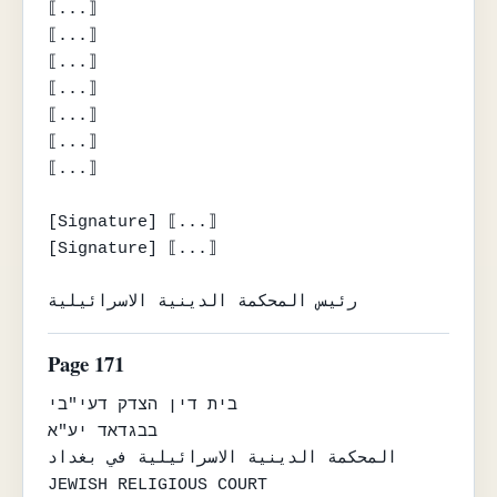
⟦...⟧

⟦...⟧

⟦...⟧

⟦...⟧

⟦...⟧

⟦...⟧

⟦...⟧

[Signature] ⟦...⟧

[Signature] ⟦...⟧

رئيس المحكمة الدينية الاسرائيلية
Page 171
בית דין הצדק דעי"בי

בבגדאד יע"א

المحكمة الدينية الاسرائيلية في بغداد

JEWISH RELIGIOUS COURT
