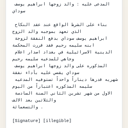
المدعى عليه : والد زوجها ابراهيم يوسف 
سوداي

بناء على الشرط الواقع عند عقد النكاح 
الذي تعهد بموجبه والد الزوج

ابراهيم يوسف سوداي بدفع النفقة لزوجة 
ابنه سليمه رحيم فقد قررت المحكمة

الدينية الاسرائيلية في بغداد اصدار اعلام 
وجاهي للمدعيه سليمه رحيم

المذكوره على والد زوجها ابراهيم يوسف 
سوداي يقضي عليه بأداء نفقة

شهريه قدرها ديناراً واحداً تستوفيه المدعيه 
سليمه المذكوره اعتباراً من اليوم

الاول من شهر تشرين الثاني السنة السادسة 
والثلاثين بعد الالف

والتسعمائة .

[Signature] ⟦illegible⟧
