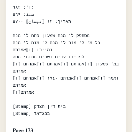
נו': ٦٨٢

سنة: ٥٦٩

תאריך: ١٢ ⟦نيسان⟧ ٥٧٠٠

מסתפק ל' מנה שמעון פתח ל' מנה

כל מ' ל' מנה ל' מנה ל' מנה ל' מנה

נמייכו ⟦ו⟧אמרתם

לפנינו עדים כשרים חתומי מטה

במ' שמעון ⟦ו⟧אמרתם ⟦ו⟧אמרתם ⟦ו⟧אמרתם ⟦ו⟧
אמרתם

ואמר ⟦ו⟧אמרתם ⟦ו⟧אמרתם ١٩٤٠ ⟦ו⟧אמרתם ⟦ו⟧
אמרתם

⟦ו⟧אמרתם

[Stamp] בית דין הצדק

[Stamp] בבגדאד
Page 173