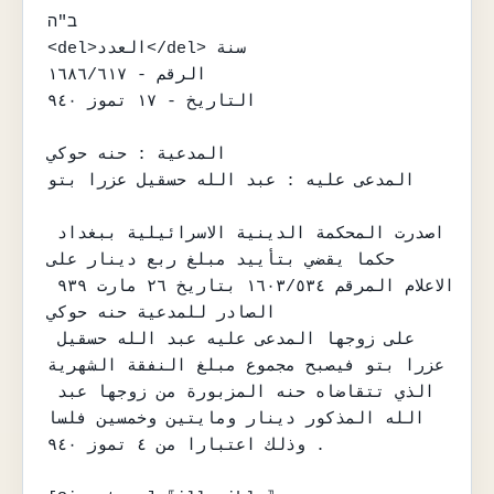
ב"ה

<del>العدد</del> سنة

الرقم - ١٦٨٦/٦١٧

التاريخ - ١٧ تموز ٩٤٠

المدعية : حنه حوكي

المدعى عليه : عبد الله حسقيل عزرا بتو

اصدرت المحكمة الدينية الاسرائيلية ببغداد 
حكما يقضي بتأييد مبلغ ربع دينار على

الاعلام المرقم ١٦٠٣/٥٣٤ بتاريخ ٢٦ مارت ٩٣٩ 
الصادر للمدعية حنه حوكي

على زوجها المدعى عليه عبد الله حسقيل 
عزرا بتو فيصبح مجموع مبلغ النفقة الشهرية

الذي تتقاضاه حنه المزبورة من زوجها عبد 
الله المذكور دينار ومايتين وخمسين فلسا

وذلك اعتبارا من ٤ تموز ٩٤٠ .
