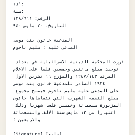
נו':

سنة:

الرقم: ١٢٨/٦١١

التاريخ: ٢٠ مايس ٩٤٠

المدعية خاتون بنت موسى

المدعى عليه : سليم ناحوم

قررت المحكمة الدينية الاسرائيلية في بغداد 
توحيد مبلغ مائتين وخمسين فلسا على الاعلام

المرقم ١٢٤٧/١٤٣ والمؤرخ ١٦ تشرين الاول 
١٩٣٤ الصادر للمدعية خاتون بنت موسى

على المدعى عليه سليم ناحوم فيصبح مجموع 
مبلغ النفقة الشهرية التي تتقاضاها خاتون

المزبورة سبعمائة وخمسين فلسا شهريا وذلك 
اعتبارا من ١٢ مايس سنة الالف والتسعمائة

والاربعين ؛

[Signature] ⟦سليم⟧
