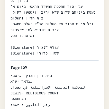
בנדון גט

על יסוד החלטת המשרד הראשי ביום א׳

נעשה ביניהם שלום שלא יריבו וישמעו לקול 
בית הדין והשלום

וכל מי שיעבור על השלום הנ״ל ישלם חמשה 
לירות סוריא למי שיעבור

ואישרנו הכל

[Signature] עזרא דנגור

[Signature] ששון כדורי
Page 159
בית דין הצדק דעיסבי

بגדאד יע"א

المحكمة الدينية الاسرائيلية في بغداد

JEWISH RELIGIOUS COURT

BAGHDAD

رقم التلفون : ٢٥٨٣
