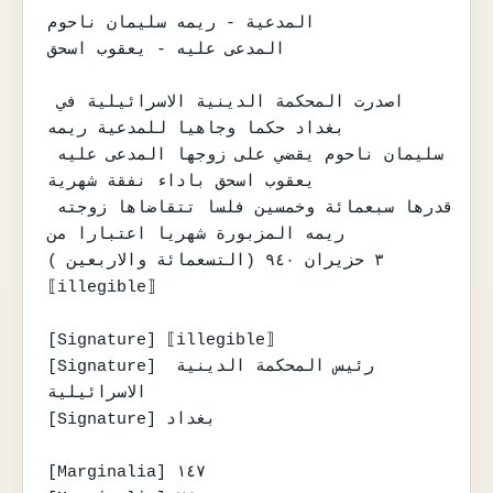
المدعية - ريمه سليمان ناحوم

المدعى عليه - يعقوب اسحق

اصدرت المحكمة الدينية الاسرائيلية في 
بغداد حكما وجاهيا للمدعية ريمه

سليمان ناحوم يقضي على زوجها المدعى عليه 
يعقوب اسحق باداء نفقة شهرية

قدرها سبعمائة وخمسين فلسا تتقاضاها زوجته 
ريمه المزبورة شهريا اعتبارا من

٣ حزيران ٩٤٠ (التسعمائة والاربعين )

⟦illegible⟧

[Signature] ⟦illegible⟧

[Signature] رئيس المحكمة الدينية 
الاسرائيلية

[Signature] بغداد

[Marginalia] ١٤٧
