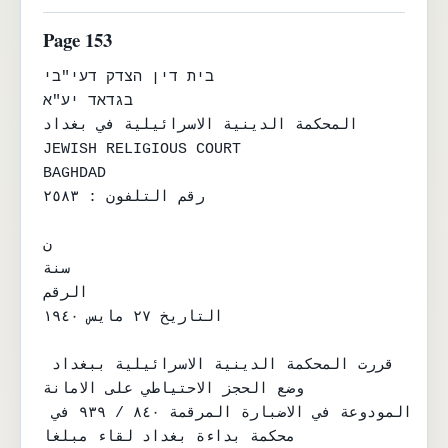
Page 153
בית דין הצדק דעי"בי

בגדאד יע"א

المحكمة الدينية الاسرائيلية في بغداد

JEWISH RELIGIOUS COURT

BAGHDAD

رقم التلفون : ٢٥٨٣

ن

سنة

الرقم

التاريخ ٢٧ مايس ١٩٤٠

قررت المحكمة الدينية الاسرائيلية ببغداد 
وضع الحجز الاحتياطي على الامانة

المودوعة في الاضبارة المرقمة ٨٤٠ / ٩٣٩ في 
محكمة بداءة بغداد لقاء مبلغا
