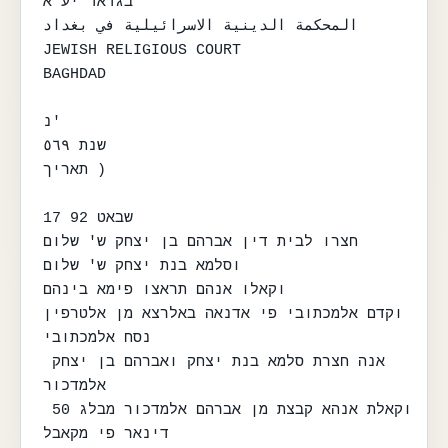
בגדאד יע"א

المحكمة الدينية الاسرائيلية في بغداد

JEWISH RELIGIOUS COURT

BAGHDAD

נ'

שנת ٥٦٩

תאריך )

17 שבאט 92

חצרו לבית דין אברהם בן יצחק ש' שלום

וסלמא בנת יצחק ש' שלום

וקאלו אנהם תראצו פימא בינהם

וקדם אלמכתובי פי אדנאה באלרצא מן אלטרפין

נסח אלמכתובי

אנה חצרת סלמא בנת יצחק ואברהם בן יצחק 
אלמדכור

וקאלת אנהא קבצת מן אברהם אלמדכור מבלג 50 
דינאר פי מקאבל
