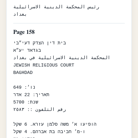
رئيس المحكمة الدينية الاسرائيلية

بغداد
Page 158
בית דין הצדק דעי״בי

בגדאד יע״א

المحكمة الدينية الاسرائيلية في بغداد

JEWISH RELIGIOUS COURT

BAGHDAD

נו׳: 649

תאריך: 22 אדר

שנת: 5700

رقم التلفون :: ٢٥٨٣

הופיעו א׳ משה סלמן עזרא. 6 שקל

ו-מ׳ חביבה בת אברהם. 4 שקל
