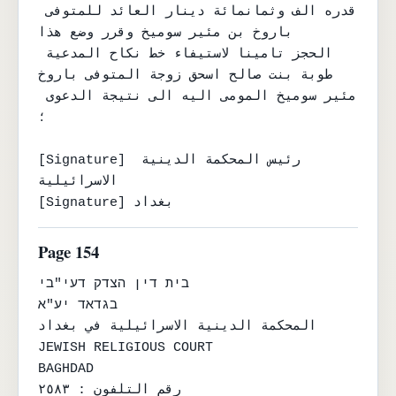
قدره الف وثمانمائة دينار العائد للمتوفى 
باروخ بن مئير سوميخ وقرر وضع هذا

الحجز تامينا لاستيفاء خط نكاح المدعية 
طوبة بنت صالح اسحق زوجة المتوفى باروخ

مئير سوميخ المومى اليه الى نتيجة الدعوى 
؛

[Signature] رئيس المحكمة الدينية 
الاسرائيلية

[Signature] بغداد
Page 154
בית דין הצדק דעי"בי

בגדאד יע"א

المحكمة الدينية الاسرائيلية في بغداد

JEWISH RELIGIOUS COURT

BAGHDAD

رقم التلفون : ٢٥٨٣
