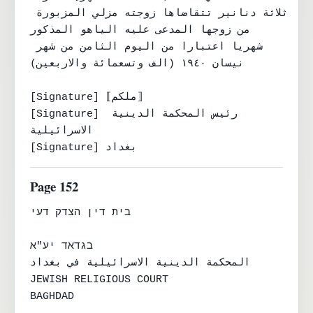
ثلاثة دنانير تتقاضاها زوجته مزلي المزبورة 
من زوجها المدعى عليه الياهو المذكور

شهريا اعتبارا من اليوم الثامن من شهر 
نيسان ١٩٤٠ (الف وتسعمائة والاربعين)

[Signature] ⟦ملكم⟧

[Signature] رئيس المحكمة الدينية 
الاسرائيلية

[Signature] بغداد
Page 152
בית דין הצדק דעי

בגדאד יע"א

المحكمة الدينية الاسرائيلية في بغداد

JEWISH RELIGIOUS COURT

BAGHDAD
