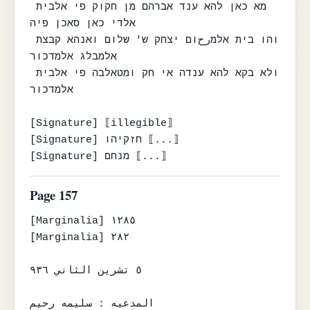
מא כאן להא ענד אברהם מן חקוק פי אלבית 
אלדי כאן סאכן פיה

והו בית אלמرحום יצחק ש' שלום ואנהא קבצת 
אלמבלג אלמדכור

ולא בקא להא ענדה אי חק ומטאלבה פי אלבית 
אלמדכור

[Signature] ⟦illegible⟧

[Signature] חזקיהו ⟦...⟧

[Signature] מנחם ⟦...⟧
Page 157
[Marginalia] ١٢٨٥

[Marginalia] ٢٨٢

٥ تشرين الثاني ٩٣٦

المدعيه : سليمه رحيم
