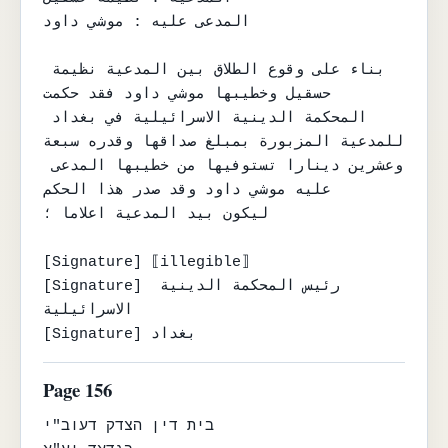
المدعى عليه : موشي داود

بناء على وقوع الطلاق بين المدعية نظيمة 
حسقيل وخطيبها موشي داود فقد حكمت

المحكمة الدينية الاسرائيلية في بغداد 
للمدعية المزبورة بمبلغ صداقها وقدره سبعة

وعشرين دينارا تستوفيها من خطيبها المدعى 
عليه موشي داود وقد صدر هذا الحكم

ليكون بيد المدعية اعلاما ؛

[Signature] ⟦illegible⟧

[Signature] رئيس المحكمة الدينية 
الاسرائيلية

[Signature] بغداد
Page 156
בית דין הצדק דעוב"י
