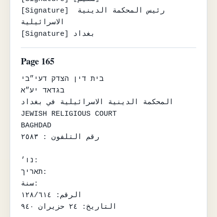
[Signature] رئيس المحكمة الدينية 
الاسرائيلية

[Signature] بغداد
Page 165
בית דין הצדק דעי״בי

בגדאד יע״א

المحكمة الدينية الاسرائيلية في بغداد

JEWISH RELIGIOUS COURT

BAGHDAD

رقم التلفون : ٢٥٨٣

נו׳:

תאריך:

سنة:

الرقم: ١٢٨/٦١٤

التاريخ: ٢٤ حزيران ٩٤٠
