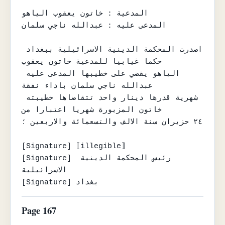
المدعية : خاتون يعقوب الياهو

المدعى عليه : عبدالله ناجي سلمان

اصدرت المحكمة الدينية الاسرائيلية ببغداد 
حكما غيابيا للمدعية خاتون يعقوب

الياهو يقضي على خطيبها المدعى عليه 
عبدالله ناجي سلمان باداء نفقة

شهرية قدرها دينار واحد تتقاضاها خطيبته 
خاتون المزبورة شهريا اعتبارا من

٢٤ حزيران سنة الالف والتسعمائة والاربعين ؛

[Signature] ⟦illegible⟧

[Signature] رئيس المحكمة الدينية 
الاسرائيلية

[Signature] بغداد
Page 167