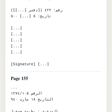
رقم: ٤٢٢ (⟦دفتر ⟦...⟧⟧)

تاريخ: ٥ ⟦...⟧ ٥٠٠

⟦...⟧

⟦...⟧

⟦...⟧

⟦...⟧

⟦...⟧

[Signature] ⟦...⟧
Page 155
...

الرقم ١٢٧٤/١٠٥

التاريخ ١٨ مارت ٩٤٠

المدعية : نظيمة حسقيل
