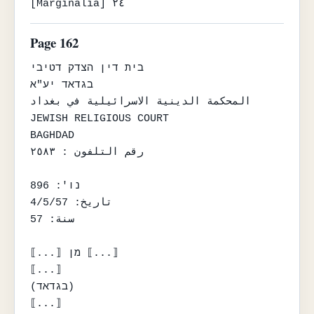
[Marginalia] ٢٤
Page 162
בית דין הצדק דטיבי

בגדאד יע"א

المحكمة الدينية الاسرائيلية في بغداد

JEWISH RELIGIOUS COURT

BAGHDAD

رقم التلفون : ٢٥٨٣

נו': 896

تاريخ: 4/5/57

سنة: 57

⟦...⟧ מן ⟦...⟧

⟦...⟧

(בגדאד)

⟦...⟧
