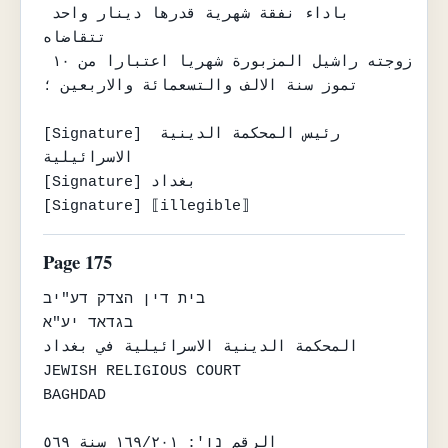
باداء نفقة شهرية قدرها دينار واحد 
تتقاضاه

زوجته راشيل المزبورة شهريا اعتبارا من ١٠ 
تموز سنة الالف والتسعمائة والاربعين ؛

[Signature] رئيس المحكمة الدينية 
الاسرائيلية

[Signature] بغداد

[Signature] ⟦illegible⟧
Page 175
בית דין הצדק דע"יב

בגדאד יע"א

المحكمة الدينية الاسرائيلية في بغداد

JEWISH RELIGIOUS COURT

BAGHDAD

الرقم נו': ١٦٩/٢٠١ سنة ٥٦٩
