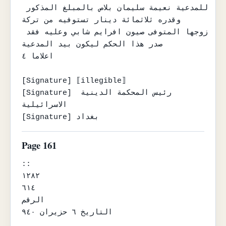
للمدعية نعيمة سليمان بلاص بالمبلغ المذكور 
وقدره ثلاثمائة دينار تستوفيه من تركة

زوجها المتوفى صيون افرايم شابي وعليه فقد 
صدر هذا الحكم ليكون بيد المدعية

اعلاما ٤

[Signature] ⟦illegible⟧

[Signature] رئيس المحكمة الدينية 
الاسرائيلية

[Signature] بغداد
Page 161
::

١٢٨٢

٦١٤

الرقم

التاريخ ٦ حزيران ٩٤٠
