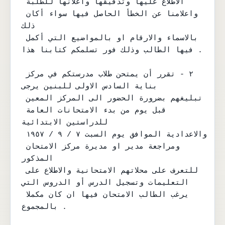
الاطلاع عليها وتدقيقها واعلانها للطلبة 
واعلامنا عن الخطأ الحاصل فيها سواء أكان 
ذلك

بالاسماء والارقام او بالمواضيع التي أكمل 
فيها الطالب وذلك فور تسلمكم كتابنا هذا .

٢ - تقرر أن يمتحن طلاب مدرستكم في مركز 
بناية السادس الاولى للبنين يرجى

تبليغهم بضرورة الحضور الى المركز المعين 
قبل يوم من بدء الامتحانات العامة 
للدراستين الابتدائية

والاعدادية الموافق يوم السبت ٧ / ٩ / ١٩٥٧ 
ومراجعة مدير او مديرة مركز الامتحان 
المذكور

للتعرف على محلاتهم الامتحانية والاطلاع على 
التعليمات وتسجيل الدرس أو الدروس التي

يرغب الطالب الامتحان فيها ان كان مكملا 
بالمجموع .
