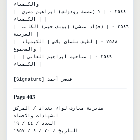
والكيمياء |

| ٢٥٤٤ - | ؟ (عصمة رودولف) ابراهيم مصري 
| الكيمياء |

| ٢٥٤٦ - | (فؤاد منشي) (يوسف حيم) الكاتب 
| العربية |

| ٢٥٤٨ - | لطيف سلمان بلاص | الكيمياء 
والمجموع |

| ٢٥٤٩ - | مناحيم ابراهيم العاني | 
الكيمياء |

[Signature] قيصر أحمد
Page 403
مديرية معارف لواء بغداد / المركز

الشهادات والاحصاء

العدد / ٤٤ / ١٩

التاريخ / ٢٠ / ٨ / ١٩٥٧
