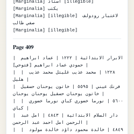
[Marginalia] استاذ ⟦illegible⟧

[Marginalia] يكتب

[Marginalia] ⟦illegible⟧ لاعتبار رودولف 
صفي طالب

[Marginalia] ⟦illegible⟧
Page 409
| الابرار الابتدائية | ١٢٢٢ | عماد ابراهيم 
حمودي عماد ابراهيم ⟦فتوحي⟧ |

|  | ١٢٢٨ | محمد عذيب غليتل محمد عذيب 
هليل |

| فرنك عيني | ٥٥٩٥ | خاتون يوحنان حسقيل 
خاتون يوحنان حسقيل يوحنان يوحنان |

|  | ٥٦٠٠ | نورما خضوري كباي نورما خضوري 
كباي |

| دار السلام الابتدائية | ٤٨٤٣ | امل عبد 
الرحمن امل احمد عبد الرحمن |

|  | ٤٨٤٩ | خالدة محمود داؤد خالدة مولود 