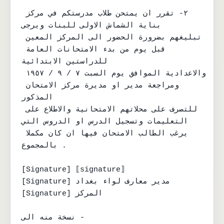
٢- تقرر ان يمتحن طلاب مدرستكم في مركز 
بناية الشماش الاولى للبنات ويرجى

تبليغهم بضرورة الحضور الى المركز المعين 
قبل يوم من بدء الامتحانات العامة 
للدراستين الابتدائية

والاعدادية الموافق يوم السبت ٧ / ٩ / ١٩٥٧ 
ومراجعة مدير او مديرة مركز الامتحان 
المذكور

للتصرف على محلاتهم الامتحانية والاطلاع على 
التعليمات وتسجيل الدرس او الدروس التي

يرغب الطالب الامتحان فيها ان كان مكملا 
بالمجموع .

[Signature] ⟦signature⟧

[Signature] مدير معارف لواء بغداد

[Signature] المركز

نسخة منه الى -
