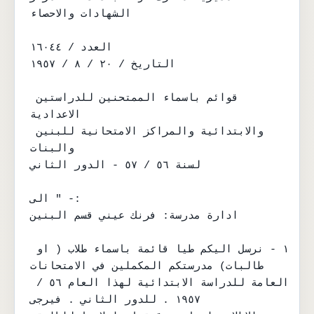
الشهادات والاحصاء

العدد / ١٦٠٤٤

التاريخ / ٢٠ / ٨ / ١٩٥٧

قوائم باسماء الممتحنين للدراستين 
الاعدادية

والابتدائية والمراكز الامتحانية للبنين 
والبنات

لسنة ٥٦ / ٥٧ - الدور الثاني

الى " -:

ادارة مدرسة: فرنك عيني قسم البنين

١ - نرسل اليكم طيا قائمة باسماء طلاب ( او 
طالبات) مدرستكم المكملين في الامتحانات

العامة للدراسة الابتدائية لهذا العام ٥٦ / 
١٩٥٧ . للدور الثاني . فيرجى
