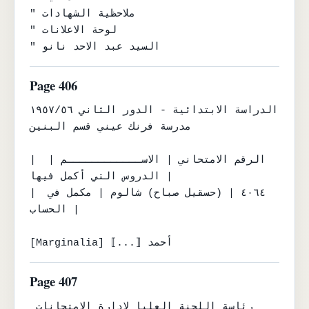
" ملاحظية الشهادات

" لوحة الاعلانات

" السيد عبد الاحد نانو
Page 406
الدراسة الابتدائية - الدور الثاني ١٩٥٧/٥٦

مدرسة فرنك عيني قسم البنين

| الرقم الامتحاني | الاســــــــــــم | 
الدروس التي أكمل فيها |

| ٤٠٦٤ | (حسقيل صباح) شالوم | مكمل في 
الحساب |

[Marginalia] ⟦...⟧ أحمد
Page 407
رئاسة اللجنة العليا لادارة الامتحانات 