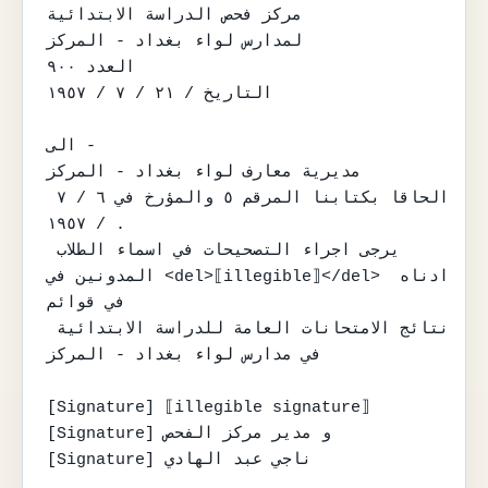
مركز فحص الدراسة الابتدائية

لمدارس لواء بغداد - المركز

العدد ٩٠٠

التاريخ / ٢١ / ٧ / ١٩٥٧

الى -

مديرية معارف لواء بغداد - المركز

الحاقا بكتابنا المرقم ٥ والمؤرخ في ٦ / ٧ 
/ ١٩٥٧ .

يرجى اجراء التصحيحات في اسماء الطلاب 
المدونين في <del>⟦illegible⟧</del> ادناه 
في قوائم

نتائج الامتحانات العامة للدراسة الابتدائية 
في مدارس لواء بغداد - المركز

[Signature] ⟦illegible signature⟧

[Signature] و مدير مركز الفحص

[Signature] ناجي عبد الهادي
