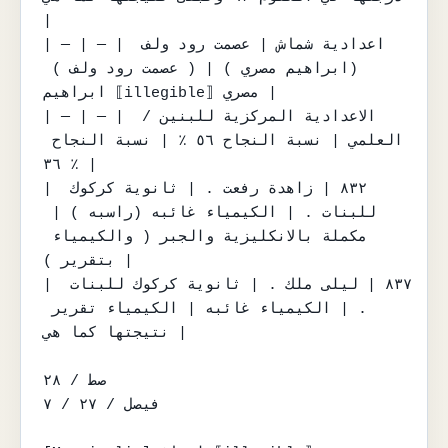
|

| — | — | اعدادية شماش | عصمت رود ولف 
(ابراهيم مصري ) | ( عصمت رود ولف ) 
ابراهيم ⟦illegible⟧ مصري |

| — | — | الاعدادية المركزية للبنين / 
العلمي | نسبة النجاح ٥٦ ٪ | نسبة النجاح 
٣٦ ٪ |

| ٨٣٢ | زاهدة رفعت . | ثانوية كركوك 
للبنات . | الكيمياء غائبه (راسبه ) | 
مكملة بالانكليزية والجبر ( والكيمياء 
بتقرير ) |

| ٨٣٧ | ليلى ملك . | ثانوية كركوك للبنات 
. | الكيمياء غائبه | الكيمياء تقرير 
نتيجتها كما هي |

صط / ٢٨

فيصل / ٢٧ / ٧
