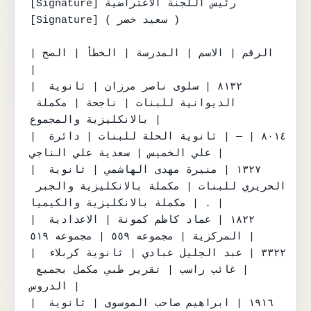
[Signature] رئيس اللجنة الاعتراضية

[Signature] ( سعيد خضر )

| الرقم | الاسم | المدرسة | الخطأ | الصح 
|

| ٨١٣٢ | سلوى ناصر مرزان | ثانوية 
الديوانية للبنات | ناجحة | مكملة 
بالانكليزية والمجموع |

| ٨٠١٤ | — | ثانوية الحلة للبنات | دائرة 
علي الخميس | سعدية علي الناجي |

| ١٣٢٧ | منيرة مهدى الهاشمي | ثانوية 
الحريري للبنات | مكملة بالانكليزية والجبر 
| مكملة بالانكليزية والكيميا . |

| ١٨٢٢ | عماد كاظم كمونة | الاعدادية 
المركزية | مجموعه ٥٥٩ | مجموعه ٥١٩ |

| ٣٣٢٢ | عبد الجليل عبادي | ثانوية كربلاء 
| غائب راسب | تقرير طبي مكمل بجميع 
الدروس |

| ١٩١٦ | ابراهيم صاحب الموسوى | ثانوية 