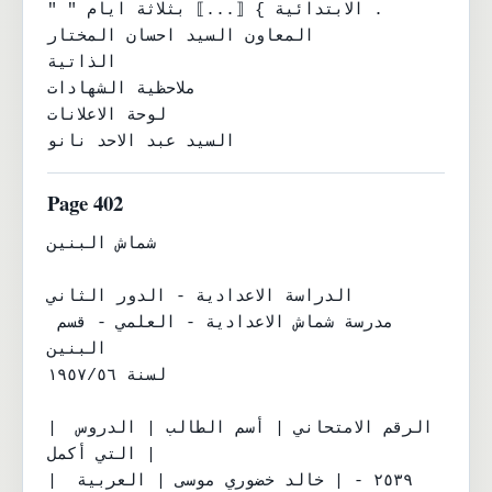
" " الابتدائية } ⟦...⟧ بثلاثة ايام .

المعاون السيد احسان المختار

الذاتية

ملاحظية الشهادات

لوحة الاعلانات

السيد عبد الاحد نانو
Page 402
شماش البنين

الدراسة الاعدادية - الدور الثاني

مدرسة شماش الاعدادية - العلمي - قسم 
البنين

لسنة ١٩٥٧/٥٦

| الرقم الامتحاني | أسم الطالب | الدروس 
التي أكمل |

| ٢٥٣٩ - | خالد خضوري موسى | العربية 