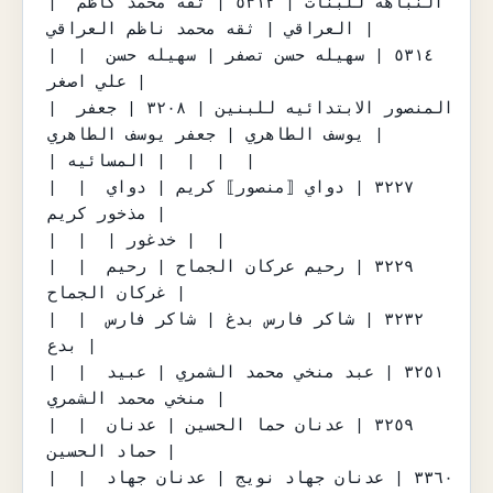
| النباهه للبنات | ٥٣١٢ | ثقه محمد كاظم 
العراقي | ثقه محمد ناظم العراقي |

|  | ٥٣١٤ | سهيله حسن تصفر | سهيله حسن 
علي اصغر |

| المنصور الابتدائيه للبنين | ٣٢٠٨ | جعفر 
يوسف الطاهري | جعفر يوسف الطاهري |

| المسائيه |  |  |  |

|  | ٣٢٢٧ | دواي ⟦منصور⟧ كريم | دواي 
مذخور كريم |

|  |  | خدغور |  |

|  | ٣٢٢٩ | رحيم عركان الجماح | رحيم 
غركان الجماح |

|  | ٣٢٣٢ | شاكر فارس بدغ | شاكر فارس 
بدع |

|  | ٣٢٥١ | عبد منخي محمد الشمري | عبيد 
منخي محمد الشمري |

|  | ٣٢٥٩ | عدنان حما الحسين | عدنان 
حماد الحسين |

|  | ٣٣٦٠ | عدنان جهاد نويج | عدنان جهاد 