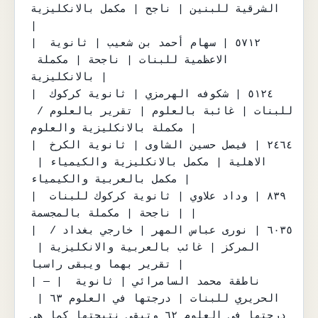
الشرقية للبنين | ناجح | مكمل بالانكليزية 
|

| ٥٧١٢ | سهام أحمد بن شعيب | ثانوية 
الاعظمية للبنات | ناجحة | مكملة 
بالانكليزية |

| ٥١٢٤ | شكوفه الهرمزي | ثانوية كركوك 
للبنات | غائبة بالعلوم | تقرير بالعلوم / 
مكملة بالانكليزية والعلوم |

| ٢٤٦٤ | فيصل حسين الشاوى | ثانوية الكرخ 
الاهلية | مكمل بالانكليزية والكيمياء | 
مكمل بالعربية والكيمياء |

| ٨٣٩ | وداد علاوي | ثانوية كركوك للبنات 
| ناجحة | مكملة بالمجسمة |

| ٦٠٣٥ | نوری عباس المهر | خارجي بغداد / 
المركز | غائب بالعربية والانكليزية | 
تقرير بهما ويبقى راسبا |

| — | ناطقة محمد السامرائي | ثانوية 
الحريري للبنات | درجتها في العلوم ٦٣ | 
درجتها في العلوم ٦٢ وتبقى نتيجتها كما هي 