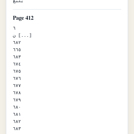
يتبع
Page 412
٦

ن ⟦...⟧

٦٨٢

٦٦٥

٦٨٣

٦٧٤

٦٧٥

٦٧٦

٦٧٧

٦٧٨

٦٧٩

٦٨٠

٦٨١

٦٨٢

٦٨٣
