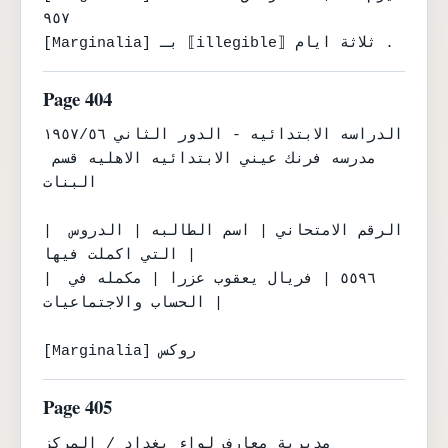
٩٥٧

[Marginalia] بـ ⟦illegible⟧ ثلاثة ايام .
Page 404
الدراسه الابتدائيه - الدور الثاني ١٩٥٧/٥٦

مدرسه فرنك عيني الابتدائيه الاهليه قسم 
البنات

| الرقم الامتحاني | اسم الطالبه | الدروس 
التي اكملت فيها |

| ٥٥٩٦ | فريال يعقوب عزرا | مكمله في 
الحساب والاجتماعيات |

[Marginalia] روكس
Page 405
مديرية معارف لواء بغداد / المركز
