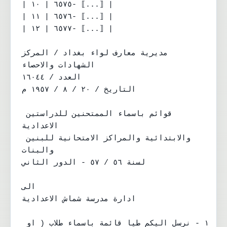
| ٦٥٧٥ | ١٠- ⟦...⟧ |

| ٦٥٧٦ | ١١- ⟦...⟧ |

| ٦٥٧٧ | ١٢- ⟦...⟧ |

مديرية معارف لواء بغداد / المركز

الشهادات والاحصاء

العدد / ١٦٠٤٤

التاريخ / ٢٠ / ٨ / ١٩٥٧ م

قوائم باسماء الممتحنين للدراستين 
الاعدادية

والابتدائية والمراكز الامتحانية للبنين 
والبنات

لسنة ٥٦ / ٥٧ - الدور الثاني

الى

ادارة مدرسة شماش الاعدادية

١ - نرسل اليكم طيا قائمة باسماء طلاب ( او 