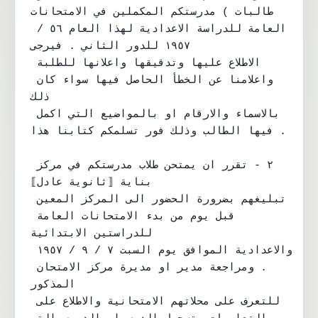
طالبات ) مدرستكم المكملين في الامتحانات

العامة للدراسة الاعدادية لهذا العام ٥٦ / 
١٩٥٧ للدور الثاني . فيرجى

الاطلاع عليها وتدقيقها واعلانها للطلبة 
واعلامنا عن الخطأ الحاصل فيها سواء كان 
ذلك

بالاسماء والارقام او بالمواضيع التي اكمل 
فيها الطالب وذلك فور تسلمكم كتابنا هذا .

٢ - تقرر ان يمتحن طلاب مدرستكم في مركز 
بناية ⟦ثانوية عادل⟧

تبليغهم بضرورة الحضور الى المركز المعين 
قبل يوم من بدء الامتحانات العامة 
للدراستين الابتدائية

والاعدادية الموافق يوم السبت ٧ / ٩ / ١٩٥٧ 
. ومراجعة مدير او مديرة مركز الامتحان 
المذكور

للتعرف على محلاتهم الامتحانية والاطلاع على 