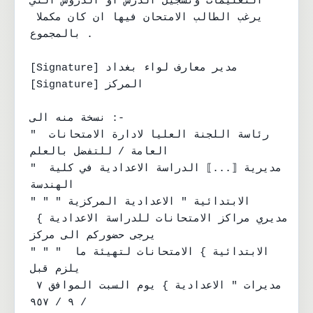
التعليمات وتسجيل الدرس او الدروس التي

يرغب الطالب الامتحان فيها ان كان مكملا 
بالمجموع .

[Signature] مدير معارف لواء بغداد

[Signature] المركز

نسخة منه الى :-

" رئاسة اللجنة العليا لادارة الامتحانات 
العامة / للتفضل بالعلم

" مديرية ⟦...⟧ الدراسة الاعدادية في كلية 
الهندسة

" " " الابتدائية " الاعدادية المركزية

مديري مراكز الامتحانات للدراسة الاعدادية } 
يرجى حضوركم الى مركز

" " " الابتدائية } الامتحانات لتهيئة ما 
يلزم قبل

مديرات " الاعدادية } يوم السبت الموافق ٧ 
/ ٩ / ٩٥٧
