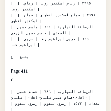
|  | ٣٦٩٥ | رياض اسكندر زويا | رياض 
اسكندر زوما |

|  | ٣٦٩٨ | صباح اسكندر انطوان | صباح 
اسكندر انطون |

| الرصافة النهارية | ٦٦١ | جاسم حسين 
السعدي | جاسم حسين الزيدي |

|  | ٦٦٥ | حربي ابراهيم رضا | حربي 
ابراهيم حنا |

يتبع - ع -
Page 411
٢

| الرصافه النهاريه | ٦٨٦ | عصام عنبر 
سلمان | <del>عصام عنبر سلمان</del> |

| بغداد | ١٥٢٣ | رمزي ثيفوس | رمزي ثيفوس 
|
