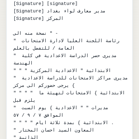
[Signature] ⟦signature⟧

[Signature] مدير معارف لواء بغداد

[Signature] المركز

نسخة منه الى " -

" رئاسة اللجنة العليا لادارة الامتحانات 
العامة / للتفضل بالعلم

" مديرى حصر الدراسة الاعدادية في كلية 
الهندسة

" " " الابتدائية " الاعدادية المركزية

" مديرى مراكز الامتحانات للدراسة الاعدادية 
} يرجى حضوركم الى مركز

" " " " الابتدائية } الامتحانات لتهيئة ما 
يلزم قبل

" مديرات " " الاعدادية } يوم السبت 
الموافق ٧ / ٩ / ٥٧

" " " " الابتدائية } بمدة ثلاثة ايام .

" المعاون السيد احسان المختار

" الذاتية
