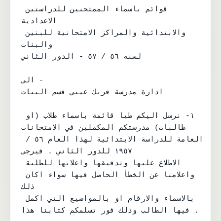
قوائم باسماء الممتحنين للدراستين 
الاعدادية

والابتدائية والمراكز الامتحانية للبنين 
والبنات

لسنة ٥٦ / ٥٧ - الدور الثاني

الى -

ادارة مدرسة فرنك عيني قسم البنات

١- نرسل اليكم طيا قائمة باسماء طلاب (او 
طالبات) مدرستكم المكملين في الامتحانات

العامة للدراسة الابتدائية لهذا العام ٥٦ / 
١٩٥٧ للدور الثاني . فيرجى

الاطلاع عليها وتدقيقها واعلانها للطلبة 
واعلامنا عن الخطأ الحاصل فيها سواء اكان 
ذلك

بالاسماء والارقام او بالمواضيع التي اكمل 
فيها الطالب وذلك فور تسلمكم كتابنا هذا .
