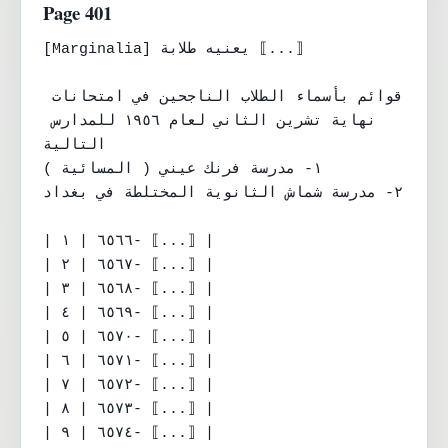
Page 401
[Marginalia] يعنيه طلابة ⟦...⟧

قوائم بأسماء الطلاب الناجحين في امتحانات 
نهاية تشرين الثاني لعام ١٩٥٦ للمدارس 
التالية

١- مدرسة فرنك عيني ( المسائية )

٢- مدرسة شماش الثانوية المختلطة في بغداد

| ٦٥٦٦ | ١- ⟦...⟧ |

| ٦٥٦٧ | ٢- ⟦...⟧ |

| ٦٥٦٨ | ٣- ⟦...⟧ |

| ٦٥٦٩ | ٤- ⟦...⟧ |

| ٦٥٧٠ | ٥- ⟦...⟧ |

| ٦٥٧١ | ٦- ⟦...⟧ |

| ٦٥٧٢ | ٧- ⟦...⟧ |

| ٦٥٧٣ | ٨- ⟦...⟧ |

| ٦٥٧٤ | ٩- ⟦...⟧ |
