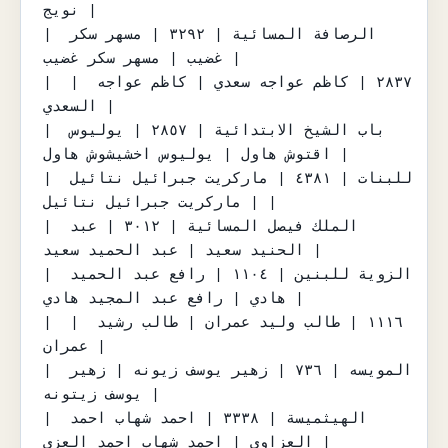
نويج |

| الرصافة المسائية | ٣٢٩٢ | مسهر سكر 
غضيب | مسهر سكر غضيب |

|  | ٢٨٣٧ | كاظم عواجه سعدي | كاظم عواجه 
السعدي |

| باب الشيخ الابتدائية | ٢٨٥٧ | يوليوس 
اقتوش هاول | يوليوس اخشيشوش هاول |

| للبنات | ٤٣٨١ | ماركريت جبرائيل نتائيل 
| ماركريت جبرائيل نتائيل |

| الملك فيصل المسائية | ٣٠١٢ | عبد 
الحنيد سعيد | عبد الحميد سعيد |

| الزوية للبنين | ١١٠٤ | رافع عبد الحميد 
هادي | رافع عبد المجيد هادي |

|  | ١١١٦ | طالب وليد عمران | طالب رشيد 
عمران |

| المويسه | ٧٣٦ | زهير يوسف زيونه | زهير 
يوسف زيتونه |

| الهيثميسة | ٣٣٣٨ | احمد شهاب احمد 
العزاوي | احمد شهاب احمد العزي |
