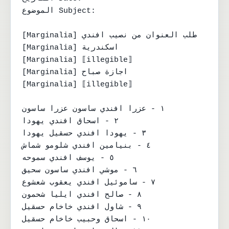
الموضوع Subject:

[Marginalia] طلب العنوان من نصيب افندي

[Marginalia] اسكندرية

[Marginalia] ⟦illegible⟧

[Marginalia] اجازة صباح

[Marginalia] ⟦illegible⟧

١ - عزرا افندي ساسون عزرا ساسون

٢ - اسحاق افندي يهودا

٣ - يهودا افندي حسقيل يهودا

٤ - بنيامين افندي شلومو شماش

٥ - يوسف افندي سموحه

٦ - موشي افندي ساسون سحيق

٧ - ساموئيل افندي يعقوب شعشوع

٨ - صالح افندي ايليا شحمون

٩ - شاول افندي خاخام حسقيل

١٠ - اسحاق وحبيب خاخام حسقيل
