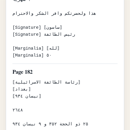
هذا ولحضرتكم وافر الشكر والاحترام

[Signature] ⟦ساسون⟧

[Signature] رئيس الطائفة

[Marginalia] ⟦لله⟧

[Marginalia] ٥٠
Page 182
⟦رئاسة الطائفة الاسرائيلية⟧

⟦بغداد⟧

⟦نيسان ٩٣٤⟧

٢٦٤٨

٢٥ ذو الحجة ٣٥٢ و ٩ نيسان ٩٣٤
