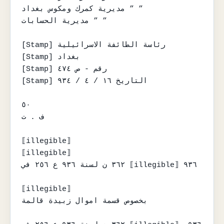
مديرية كمرك ومكوس بغداد ” ”

مديرية الحسابات ” ”

[Stamp] رئاسة الطائفة الاسرائيلية

[Stamp] بغداد

[Stamp] رقم - ص ٤٧٤

[Stamp] التاريخ ١٦ / ٤ / ٩٣٤

٥٠

ف . ت

⟦illegible⟧

⟦illegible⟧

٣٦٢ ن لسنة ٩٣٦ ع ٢٥٦ في ⟦illegible⟧ ٩٣٦

⟦illegible⟧

بخصوص قسمة اموال زبيدة قالمة
