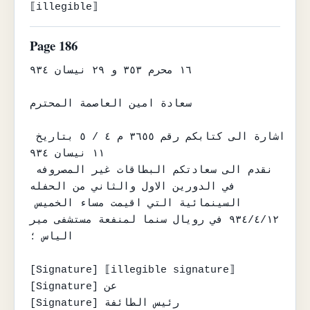
⟦illegible⟧
Page 186
١٦ محرم ٣٥٣ و ٢٩ نيسان ٩٣٤

سعادة امين العاصمة المحترم

اشارة الى كتابكم رقم ٣٦٥٥ م ٤ / ٥ بتاريخ 
١١ نيسان ٩٣٤

نقدم الى سعادتكم البطاقات غير المصروفه 
في الدورين الاول والثاني من الحفله

السينمائية التي اقيمت مساء الخميس 
٩٣٤/٤/١٢ في رويال سنما لمنفعة مستشفى مير

الياس ؛

[Signature] ⟦illegible signature⟧

[Signature] عن

[Signature] رئيس الطائفة
