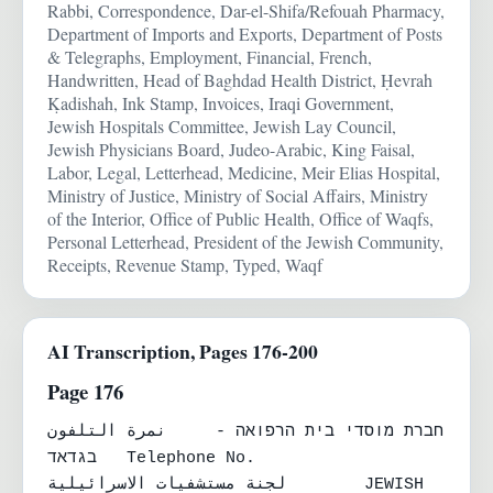
Rabbi, Correspondence, Dar-el-Shifa/Refouah Pharmacy,
Department of Imports and Exports, Department of Posts
& Telegraphs, Employment, Financial, French,
Handwritten, Head of Baghdad Health District, Ḥevrah
Ḳadishah, Ink Stamp, Invoices, Iraqi Government,
Jewish Hospitals Committee, Jewish Lay Council,
Jewish Physicians Board, Judeo-Arabic, King Faisal,
Labor, Legal, Letterhead, Medicine, Meir Elias Hospital,
Ministry of Justice, Ministry of Social Affairs, Ministry
of the Interior, Office of Public Health, Office of Waqfs,
Personal Letterhead, President of the Jewish Community,
Receipts, Revenue Stamp, Typed, Waqf
AI Transcription, Pages 176-200
Page 176
نمرة التلفون	חברת מוסדי בית הרפואה - 
בגדאד	Telephone No.

لجنة مستشفيات الاسرائيلية	JEWISH 