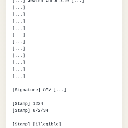
⟦...⟧ Jewish Chronicle ⟦...⟧

⟦...⟧

⟦...⟧

⟦...⟧

⟦...⟧

⟦...⟧

⟦...⟧

⟦...⟧

⟦...⟧

⟦...⟧

⟦...⟧

⟦...⟧

[Signature] ע"ה ⟦...⟧

[Stamp] 1224

[Stamp] 8/2/34

[Stamp] ⟦illegible⟧