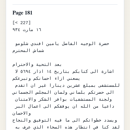
Page 181
⟦< 227⟧

١٦ مارت ٩٣٤

حضرة الوجيه الفاضل يامين افندي شلومو 
شماش المحترم

بعد التحية والاحترام

اشارة الى كتابكم بتاريخ ١٤ اذار ٥٦٩٤ لا 
يسعني ازاء احسانكم وتبرعكم

للمستشفى بمبلغ عشرين دينارا غير ان اتقدم 
الى حضرتكم بلساني ولسان المجلس الجسماني

ولجنة المستشفيات بوافر الشكر والامتنان 
داعيا من الله ان يوفقكم الى اعمال البر 
والاحسان

ويسدد خطواتكم الى ما فيه التوفيق والنجاح

لقد كنا في انتظار هذه السخاء الذي عرف به 