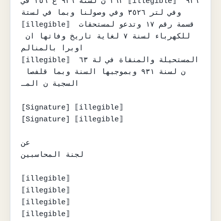
٣٦٢ ن لسنة ٩٣٦ ع ٢٥٦ في ⟦illegible⟧ ٩٣٦ 
وفي لتر ٣٥٢٦ وفي وصولنا وبما في لستة

⟦illegible⟧ قسمة رقم ١٧ وتدعو لمستحقات 
للكهرباء لسنة ٧ لغاية تاريخ وفاتها ان 
اوبرا بالمنالم

⟦illegible⟧ المستحيلة والمنقاة في لة ٦٣ 
ن لسنة ٩٣١ وبموجبها السنة وبما قلفصا 
السجية ن المـ

[Signature] ⟦illegible⟧

[Signature] ⟦illegible⟧

عن

لجنة المحاسبين

⟦illegible⟧

⟦illegible⟧

⟦illegible⟧

⟦illegible⟧
