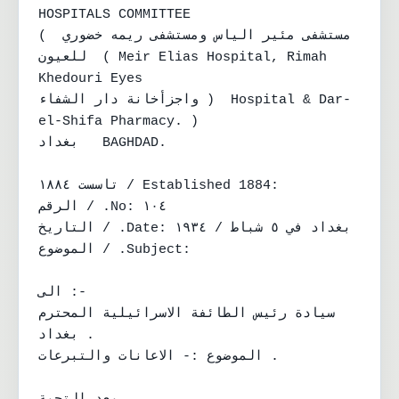
HOSPITALS COMMITTEE

( مستشفى مئير الياس ومستشفى ريمه خضوري 
للعيون	( Meir Elias Hospital, Rimah 
Khedouri Eyes

واجزأخانة دار الشفاء )	Hospital & Dar-
el-Shifa Pharmacy. )

بغداد	BAGHDAD.

تاسست ١٨٨٤ / Established 1884:

الرقم / .No: ١٠٤

التاريخ / .Date: بغداد في ٥ شباط / ١٩٣٤

الموضوع / .Subject:

الى :-

سيادة رئيس الطائفة الاسرائيلية المحترم

بغداد .

الموضوع :- الاعانات والتبرعات .
