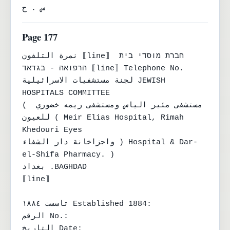
س . ج
Page 177
نمرة التلفون ⟦line⟧ חברת מוסדי בית 
הרפואה - בגדאד ⟦line⟧ Telephone No.

لجنة مستشفيات الاسرائيلية JEWISH 
HOSPITALS COMMITTEE

( مستشفى مئير الياس ومستشفى ريمه خضوري 
للعيون ( Meir Elias Hospital, Rimah 
Khedouri Eyes

واجزاخانة دار الشفاء ) Hospital & Dar-
el-Shifa Pharmacy. )

بغداد .BAGHDAD

⟦line⟧

تاسست ١٨٨٤ Established 1884:

الرقم No.:

التاريخ Date:
