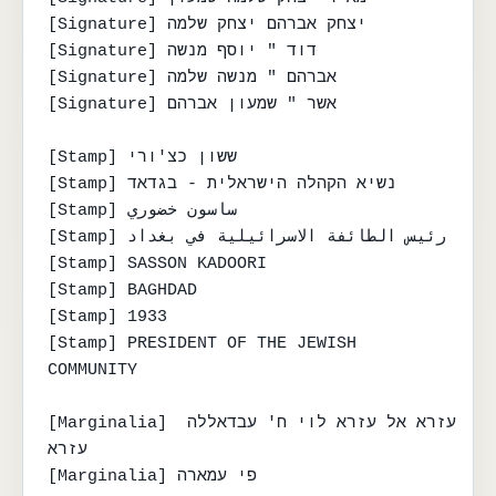
[Signature] יצחק אברהם יצחק שלמה

[Signature] דוד " יוסף מנשה

[Signature] אברהם " מנשה שלמה

[Signature] אשר " שמעון אברהם

[Stamp] ששון כצ'ורי

[Stamp] נשיא הקהלה הישראלית - בגדאד

[Stamp] ساسون خضوري

[Stamp] رئيس الطائفة الاسرائيلية في بغداد

[Stamp] SASSON KADOORI

[Stamp] BAGHDAD

[Stamp] 1933

[Stamp] PRESIDENT OF THE JEWISH 
COMMUNITY

[Marginalia] עזרא אל עזרא לוי ח' עבדאללה 
עזרא

[Marginalia] פי עמארה
