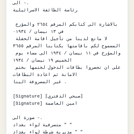
الى -.

رئاسة الطائفة الاسرائيلية

بالاشارة الى كتابكم المرقم ٢٦٥٤ والمؤرخ 
في ١٣ نيسان / ٠١٩٣٤

لا مانع لدينا من تأجيل اقامة الحفلة 
المسموح لكم باقامتها بكتابنا المرقم ٣٦٥٥

والمؤرخ في ١١ نيسان / ١٩٣٤ الى مساء يوم 
الخميس ١٩ نيسان / ١٩٣٤

على ان تحضروا بطاقات الدخول لختمها بختم 
الامانة ثم اعادة البطاقات

غير المصروفة الينا .

[Signature] ⟦صبحي الدفتري⟧

[Signature] امين العاصمة

صورة الى -.

متصرفية لواء بغداد ” ”

مديرية شرطة لواء بغداد ” ”
