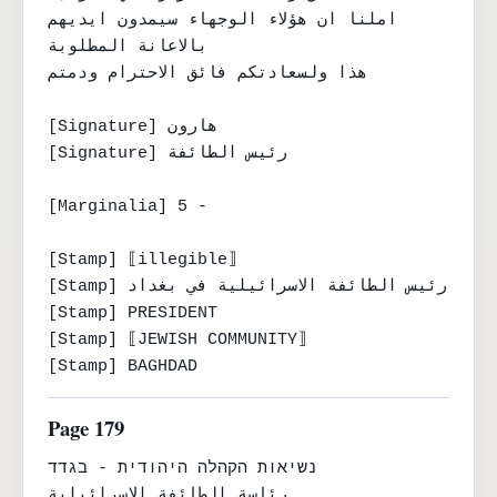
املنا ان هؤلاء الوجهاء سيمدون ايديهم

بالاعانة المطلوبة

هذا ولسعادتكم فائق الاحترام ودمتم

[Signature] هارون

[Signature] رئيس الطائفة

[Marginalia] 5 -

[Stamp] ⟦illegible⟧

[Stamp] رئيس الطائفة الاسرائيلية في بغداد

[Stamp] PRESIDENT

[Stamp] ⟦JEWISH COMMUNITY⟧

[Stamp] BAGHDAD
Page 179
נשיאות הקהלה היהודית - בגדד

رئاسة الطائفة الاسرائيلية
