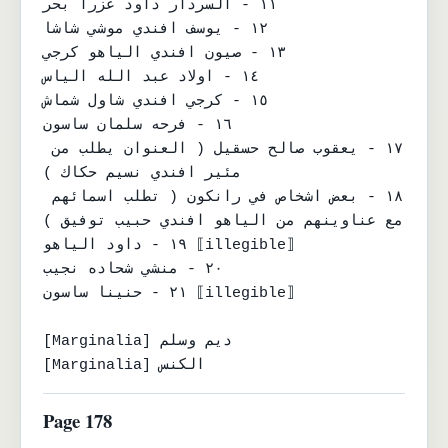
١١ - السردار داود عزرا بحر

١٢ - يوسف افندي موشي شاشا

١٣ - صيون افندي الياهو كرجي

١٤ - اولاد عبد الله الياس

١٥ - كرجي افندي شاول شماش

١٦ - فرحه سلمان ساسون

١٧ - يعقوب صالح حسقيل ( العنوان يطلب من 
مئير افندي نسيم حكاك )

١٨ - بعض اشخاص في رانكون ( تطلب اسمائهم 
مع عناوينهم من الياهو افندي حبيب توفيق )

١٩ - داود الياهو ⟦illegible⟧

٢٠ - منشي شحاده نجيب

٢١ - حنينا ساسون ⟦illegible⟧

[Marginalia] ديم وسلم

[Marginalia] الكنس
Page 178