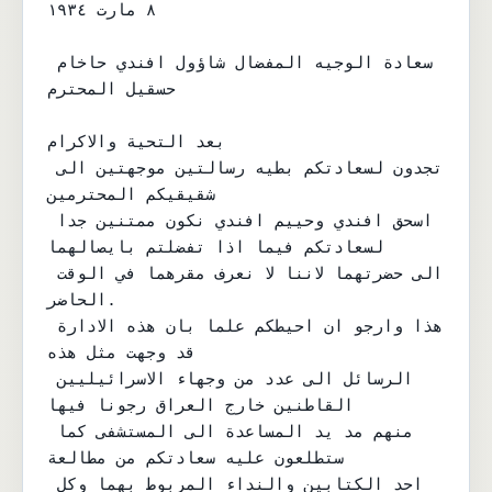
٨ مارت ١٩٣٤

سعادة الوجيه المفضال شاؤول افندي حاخام 
حسقيل المحترم

بعد التحية والاكرام

تجدون لسعادتكم بطيه رسالتين موجهتين الى 
شقيقيكم المحترمين

اسحق افندي وحييم افندي نكون ممتنين جدا 
لسعادتكم فيما اذا تفضلتم بايصالهما

الى حضرتهما لاننا لا نعرف مقرهما في الوقت 
الحاضر.

هذا وارجو ان احيطكم علما بان هذه الادارة 
قد وجهت مثل هذه

الرسائل الى عدد من وجهاء الاسرائيليين 
القاطنين خارج العراق رجونا فيها

منهم مد يد المساعدة الى المستشفى كما 
ستطلعون عليه سعادتكم من مطالعة

احد الكتابين والنداء المربوط بهما وكل 