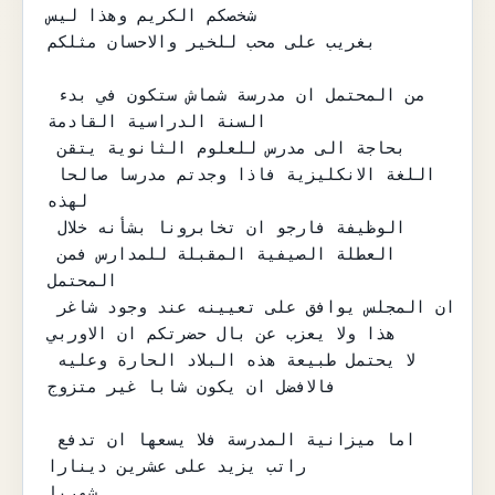
شخصكم الكريم وهذا ليس

بغريب على محب للخير والاحسان مثلكم

من المحتمل ان مدرسة شماش ستكون في بدء 
السنة الدراسية القادمة

بحاجة الى مدرس للعلوم الثانوية يتقن 
اللغة الانكليزية فاذا وجدتم مدرسا صالحا 
لهذه

الوظيفة فارجو ان تخابرونا بشأنه خلال 
العطلة الصيفية المقبلة للمدارس فمن 
المحتمل

ان المجلس يوافق على تعيينه عند وجود شاغر 
هذا ولا يعزب عن بال حضرتكم ان الاوربي

لا يحتمل طبيعة هذه البلاد الحارة وعليه 
فالافضل ان يكون شابا غير متزوج

اما ميزانية المدرسة فلا يسعها ان تدفع 
راتب يزيد على عشرين دينارا

شهريا .
