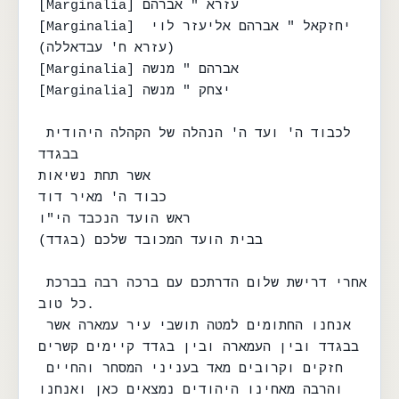
[Marginalia] עזרא " אברהם

[Marginalia] יחזקאל " אברהם אליעזר לוי 
(עזרא ח' עבדאללה)

[Marginalia] אברהם " מנשה

[Marginalia] יצחק " מנשה

לכבוד ה' ועד ה' הנהלה של הקהלה היהודית 
בבגדד

אשר תחת נשיאות

כבוד ה' מאיר דוד

ראש הועד הנכבד הי"ו

בבית הועד המכובד שלכם (בגדד)

אחרי דרישת שלום הדרתכם עם ברכה רבה בברכת 
כל טוב.

אנחנו החתומים למטה תושבי עיר עמארה אשר 
בבגדד ובין העמארה ובין בגדד קיימים קשרים

חזקים וקרובים מאד בעניני המסחר והחיים 
והרבה מאחינו היהודים נמצאים כאן ואנחנו
