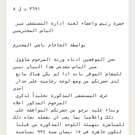
٣٦٩١ ت ل ٨

حضرة رئيس واعضاء لجنة ادارة المستشفى مير 
الياس المحترمين

بواسطة الحاخام باشي المحترم

نحن الموقعين ادناه ورثة المرحوم شاؤول 
مير الياس مقدمي هذا البيان نبين

للمقام الموقر بانه اذا لم يكن هناك مانع 
لدى حضرتكم من وضع لوحة رخامية على جدار 
احدى

غرف المستشفى المذكورة تخليداً لذكرى 
المرحوم المذكور اعلاه

وبناء عليه نرجو من حضرتكم الموافقة على 
ذلك واعلامنا بما يجب ان نفعله تجاه ذلك

للمباشرة بتهيئة اللوحة المذكورة من قبلنا 
لتكون جاهزة في ١٧ نيسان سنة ٩٣٤ بمناسبة 