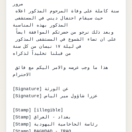
مرور

سنة كاملة على وفاة المرحوم المذكور اعلاه 
حيث سيقام احتفال ديني في المستشفى 
المذكور بهذه المناسبة

وبعد ذلك نرجو من حضرتكم الموافقة ايضاً 
على ان تضاء الشموع في المستشفى المذكور 
في ليلة ١٧ نيسان من كل سنة

من قبلنا تخليداً لذكراه

هذا ما وجب عرضه والامر اليكم مع فائق 
الاحترام

[Signature] عن الورثة

[Signature] عزرا شاؤول مير الياس

[Stamp] ⟦illegible⟧

[Stamp] بغداد - العراق

[Stamp] رئاسة الحاخامية اليهودية

[Stamp] BAGHDAD - IRAQ
