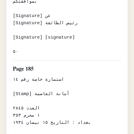
بموافقتكم

[Signature] عن

[Signature] رئيس الطائفة

[Signature] ⟦signature⟧

٥٠
Page 185
استمارة خاصة رقم ١٤

[Stamp] أمانة العاصمة

العدد ٢٨٤٥

١ محرم ٣٥٣

بغداد : التاريخ ١٥ نيسان ١٩٣٤
