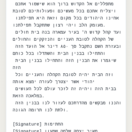
מתפללים אל הקדוש ברוך הוא שישמור אתכם 
ויצליח אתכם בכל מעשיכם ופעולותיכם לטובת

אחינו היהודים בכל מקום וזאת היא תפילתנו 
מעומק הלב ויהי רצון שתתקבל תפילתנו.

ועד קהל קדוש ה' בעיר עמארה בנה בית חולים 
של הקהלה לטובת העניים והנזקקים והחולים

ובעזרת השם נתקבל סך ٨٥٠ דינר אל הועד הזה 
והתחילו בבנין הבית והשתדלו בכל כוחם

שיגמרו את הבנין הזה והתחילו בבנין הבית 
הזה

וזה הבית יהיה לטובת הקהלה והעניים וכל 
יהודי אשר יצטרך לעזרה ימצא אותה

בבית הזה ויהיה זה לזכר עולם לכל העושים 
במלאכה הזאת.

והננו מבקשים מהדרתכם לעזור לנו בבנין הזה 
ולתת לנו תרומה הגונה.

[Signature] החתימות

[Signature] מאיר יצחק שלמה שמעון
