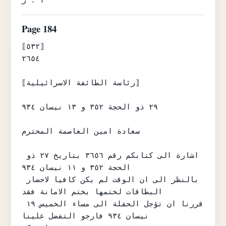
ا . ر
Page 184
⟦٥٣٢⟧

٢٦٥٤

⟦رئاسة الطائفة الاسرائيلية⟧

٢٩ ذو الحجة ٣٥٢ و ١٣ نيسان ٩٣٤

سعادة امين العاصمة المحترم

اشارة الى كتابكم رقم ٣٦٥٦ بتاريخ ٢٧ ذو 
الحجة ٣٥٢ و ١١ نيسان ٩٣٤

بالنظر الى ان الوقت لم يكن كافيا لاحضار 
البطاقات لختمها بختم الامانة فقد

قررنا ان تؤجل الحفلة الى مساء الخميس ١٩ 
نيسان ٩٣٤ فارجو التفضل علينا
