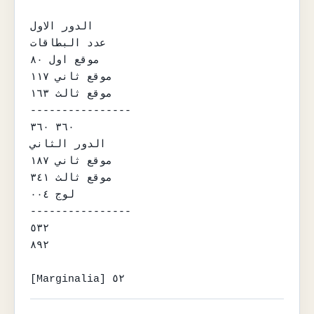
الدور الاول

عدد البطاقات

موقع اول ٨٠

موقع ثاني ١١٧

موقع ثالث ١٦٣

----------------

٣٦٠ ٣٦٠

الدور الثاني

موقع ثاني ١٨٧

موقع ثالث ٣٤١

لوج ٠٠٤

----------------

٥٣٢

٨٩٢

[Marginalia] ٥٢