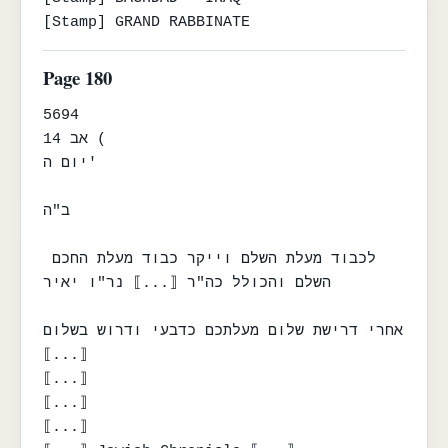
[Stamp] GRAND RABBINATE
Page 180
5694

14 אב (

יום ה'

ב"ה

לכבוד מעלת השלם וייקר כבוד מעלת החכם 
השלם והכולל כה"ר ⟦...⟧ נר"ו יאיר

אחרי דרישת שלום מעלתכם כדבעי ודרוש בשלום 
⟦...⟧

⟦...⟧

⟦...⟧

⟦...⟧
