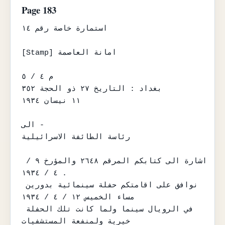
Page 183
استمارة خاصة رقم ١٤

[Stamp] امانة العاصمة

م ٤ / ٥

بغداد : التاريخ ٢٧ ذو الحجة ٣٥٢

١١ نيسان ١٩٣٤

الى -

رئاسة الطائفة الاسرائيلية

اشارة الى كتابكم المرقم ٢٦٤٨ والمؤرخ ٩ / 
٤ / ١٩٣٤ .

نوافق على اقامتكم حفلة سينمائية بدورين 
مساء الخميس ١٢ / ٤ / ١٩٣٤

في الرويال سينما ولما كانت تلك الحفلة 
خيرية ولمنفعة المستشفيات
