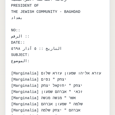
PRESIDENT OF

THE JEWISH COMMUNITY - BAGHDAD

بغداد

NO::

الرقم ::

DATE::

التاريخ :: ٥ آذار ٥٦٩٨

SUBJECT:

الموضوع:

[Marginalia] עזרא אליהו שמעון עזרא שלום

[Marginalia] יצחק " נסים

[Marginalia] יצחק " יחזקאל יצחק

[Marginalia] זכאי " אברהם שמעון

[Marginalia] אשר " מנשה מנשה

[Marginalia] שלמה " שמעון אברהם

[Marginalia] אברהם " יצחק שלמה
