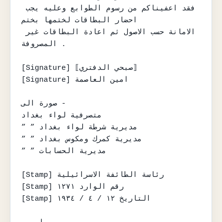
فقد اعفيناكم من رسوم الطوابع وعليه يجب 
احضار البطاقات لختمها بختم

الامانة حسب الاصول ثم اعادة البطاقات غير 
المصروفة .

[Signature] ⟦صبحي الدفتري⟧

[Signature] امين العاصمة

صورة الى -

متصرفية لواء بغداد

” ” مديرية شرطة لواء بغداد

” ” مديرية كمرك ومكوس بغداد

” ” مديرية الحسابات

[Stamp] رئاسة الطائفة الاسرائيلية

[Stamp] رقم الوارد ١٢٧١

[Stamp] التاريخ ١٢ / ٤ / ١٩٣٤
