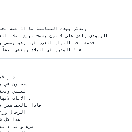
ونذكر بهذه المناسبة ما اذاعته محط

اليهودي وافق على قانون يسمح ببيع املاك ال

قدمه احد النواب العرب فيه وهو يقضي ب

المقرر في البلاد ويقضي ايضاً بالحد من صلاحيات « مراقب املاك العدو ! » .