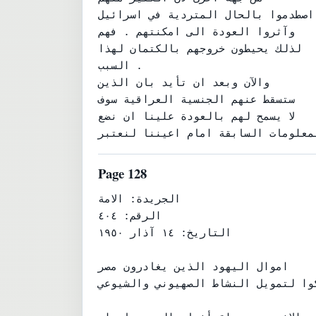
اصطدموا بالحال المتردية في اسرائيل

وآثروا العودة الى امكنتهم . فهم

لذلك يحيطون خروجهم بالكتمان لهذا

السبب .

والآن وبعد ان تأيد بان الذين

ستسقط عنهم الجنسية العراقية سوف

لا يسمح لهم بالعودة علينا ان نضع

Page 128
الجريدة: الامة

الرقم: ٤٠٤

التاريخ: ١٤ آذار ١٩٥٠

اموال اليهود الذين يغادرون مصر

كوا لتمويل النشاط الصهيوني والشيوعي