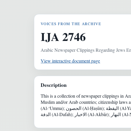
VOICES FROM THE ARCHIVE
IJA 2746
Arabic Newspaper Clippings Regarding Jews Em
View interactive document page
Description
This is a collection of newspaper clippings in Ar
Muslim and/or Arab countries; c: النباء (Al-Nabā’); الامة
(Al-‘Umma); الحصون (Al-Ḥaṣūn); اليقظة (Al-Yaqaẓa/Al-Yaqẓa); الدخبار (Al-Dakhbār); لواء الاستقلال (Lawā’ Al-Istiqlāl); الزمان (Al-Zamān); الحواداث (Al-Ḥawādth);