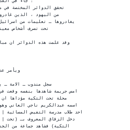
جاء في العد

تحقق الدوائر المختصة في م

من اليهود ، الذين غادرو

يغادروها ـ تعليمات من اسرائيل

تحت تصرف أشخاص معين

وقد علمت هذه الدوائر ان مبا

ويأمر عد

سجل مندوب ـ الامة ـ 

امس جريمة شاهدها بنفسه وقعت في

محلة تحت التكية مؤداها ان ش

اسمه عبدالكريم ناجي العاني وهو

احد طلاب مدرسة التفيض المسائية |

دخل الزقاق المعروف بـ (تحت | 

التكية) فشاهد جماعة من الجن
