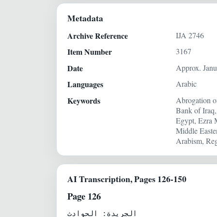
Metadata
Archive Reference
IJA 2746
Item Number
3167
Date
Approx. Janu
Languages
Arabic
Keywords
Abrogation o
Bank of Iraq,
Egypt, Ezra M
Middle Easter
Arabism, Reg
AI Transcription, Pages 126-150
Page 126
الجريدة: الحوادث
