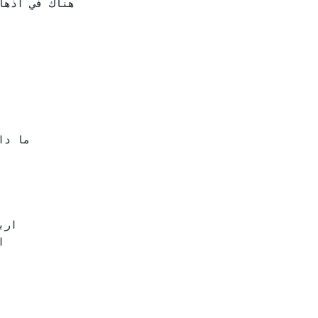
ما د

ار


