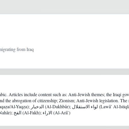
igrating from Iraq
abic. Articles include content such as: Anti-Jewish themes; the Iraqi g
itizenship laws and the abrogation of citizenship; Zionism; Anti-Jewish legislation
الدفة (Al-Dafah); الاخبار (Al-Akbār); النهار (Al-Nahār); الفخ (Al-Fakh); الاراء (Al-Arā’)