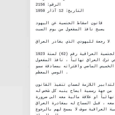
الرقم: 2156

التاريخ: 12 آذار 1950

قانون اسقاط الجنسية عن اليهود

يصبح نافذ المفعول من يوم السبت

لا رجعة لليهودي الذي يغادر العراق

اصبح قانون ذيل مرسوم اسقاط الجنسية العراقية رقم (62) لسنة 1923

ي ترك العراق نهائياً ، نافذ المفعول
الخميس الماضي واقترانه بمصادقة سمو
الوصي المعظم .

لتدابير اللازمة لضمان تنفيذ القانون
 من جهة رسمية ايضاح ينبه كل شخص له
هائياً او علاقة مالية معه الى ضرورة
 معه ، قبل السماح له بمغادرة العراق
سية العراقية سوف لا يسمح لهم بالرجوع