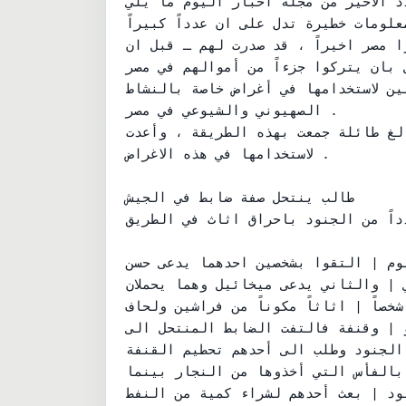
د الاخير من مجلة أخبار اليوم ما يلي :
علومات خطيرة تدل على ان عدداً كبيراً
ا مصر اخيراً ، قد صدرت لهم ـ قبل ان
 بان يتركوا جزءاً من أموالهم في مصر
ين لاستخدامها في أغراض خاصة بالنشاط
الصهيوني والشيوعي في مصر .

لغ طائلة جمعت بهذه الطريقة ، وأعدت
لاستخدامها في هذه الاغراض .

طالب ينتحل صفة ضابط في الجيش

داً من الجنود باحراق اثاث في الطريق
يوم | التقوا بشخصين احدهما يدعى حسن
 | والثاني يدعى ميخائيل وهما يحملان
خصاً | اثاثاً مكوناً من فراشين ولحاف
 | وقنفة فالتفت الضابط المنتحل الى
 الجنود وطلب الى أحدهم تحطيم القنفة
بالفأس التي أخذوها من النجار بينما
ود | بعث أحدهم لشراء كمية من النفط