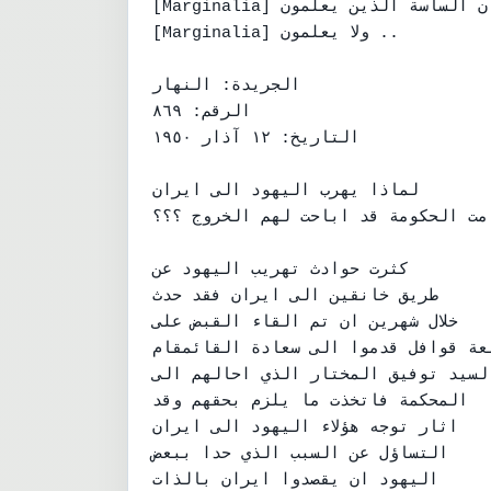
[Marginalia] هناك في اذهان الساسة الذين يعلمون

[Marginalia] ولا يعلمون ..

الجريدة: النهار

الرقم: ٨٦٩

التاريخ: ١٢ آذار ١٩٥٠

لماذا يهرب اليهود الى ايران

امت الحكومة قد اباحت لهم الخروج ؟؟؟
كثرت حوادث تهريب اليهود عن

طريق خانقين الى ايران فقد حدث

خلال شهرين ان تم القاء القبض على

بعة قوافل قدموا الى سعادة القائمقام
السيد توفيق المختار الذي احالهم الى
المحكمة فاتخذت ما يلزم بحقهم وقد

اثار توجه هؤلاء اليهود الى ايران

التساؤل عن السبب الذي حدا ببعض

اليهود ان يقصدوا ايران بالذات
