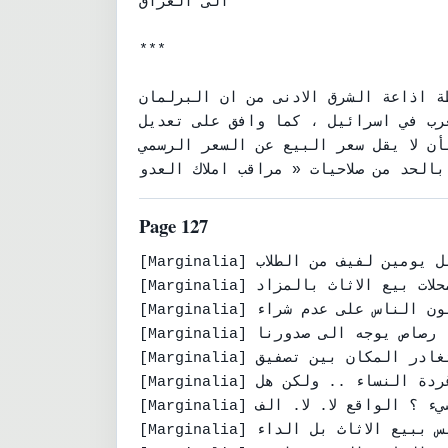
الى العراق

***

ة اذاعة الشرق الادنى من ان البرلمان
عرب في اسرائيل ، كما وافق على تعديل
أن لا يقل سعر البيع عن السعر الرسمي
Page 127
[Marginalia] دار قبل يومين لفيف من الطلاب

[Marginalia] يخطبون في محلات بيع الاثاث بالمزاد

[Marginalia] العلني ويحثون الناس على عدم شراء

[Marginalia] الاثاث لانها رصاص يوجه الى صدورنا..

[Marginalia] فاذا بالجماهير تغادر المكان بين تصفيق

[Marginalia] الرجال وزغردة النساء .. ولكن هل

[Marginalia] هذا كل شيء ؟ الواقع لا. لا. الف

[Marginalia] مرة والداء ليس ببيع الاثاث بل الداء
